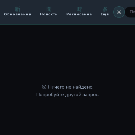
新
聞
時
多
⚔️
Обновления
Новости
Расписание
Ещё
⚔️ Оружие
🖼 Аватары
🏟️ Арена
⚔️ Кланы
🥊 PvP
😕 Ничего не найдено.
Попробуйте другой запрос.