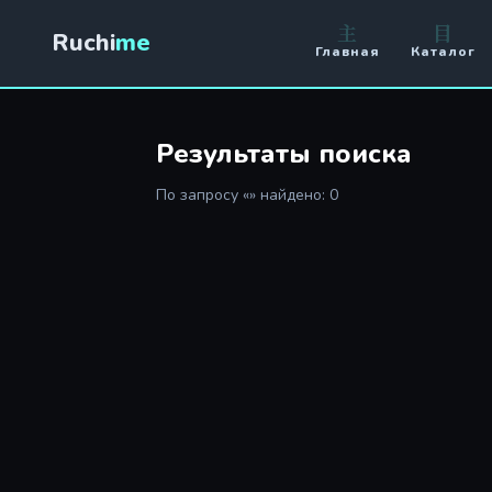
主
目
Ruchi
me
Главная
Каталог
Результаты поиска
По запросу «» найдено: 0