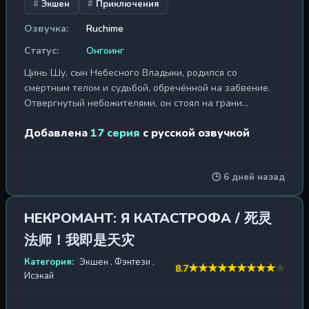
Экшен
Приключения
Озвучка:
Ruchime
Статус:
Онгоинг
Цинь Шу, сын Небесного Владыки, родился со
смертным телом и судьбой, обречённой на забвение.
Отвергнутый небожителями, он стоял на грани
изгнания в мир людей — последний принц, лишённый
Добавлена
17 серия
с русской озвучкой
божественной искры. Но всё изменилось в тот миг,
когда он встретил свою судьбу и слился с ней воедино.
Этот союз пробудил древнюю систему «Прибытие в
🕒 6 дней назад
мириады миров», даровавшую ему ключ к Врат Хаоса,
где на пике Абсолютного Облака Цинь Шу открыл свой
вечный даньтянь — источник бесконечной силы. Так
НЕКРОМАНТ: Я КАТАСТРОФА / 死灵
началось его восхождение из самых низов
法师！我即是天灾
божественного царства, где каждый шаг — битва с
асурами, призраками и Императорами боевых искусств.
Категория:
Экшен
,
Фэнтези
,
★
★
★
★
★
★
★
★
★
★
8.7
Смертный, что осмелился бросить вызов самим богам,
Исэкай
он прошёл сквозь огонь девяноста девяти небес,
уничтожая всех, кто вставал на пути. Ни божества, ни