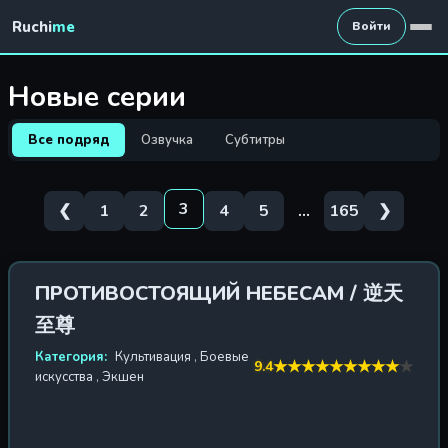
Ruchi
me
Войти
Новые серии
Все подряд
Озвучка
Субтитры
3
❮
1
2
4
5
...
165
❯
ПРОТИВОСТОЯЩИЙ НЕБЕСАМ / 逆天
至尊
Категория:
Культивация
,
Боевые
★
★
★
★
★
★
★
★
★
★
9.4
искусства
,
Экшен