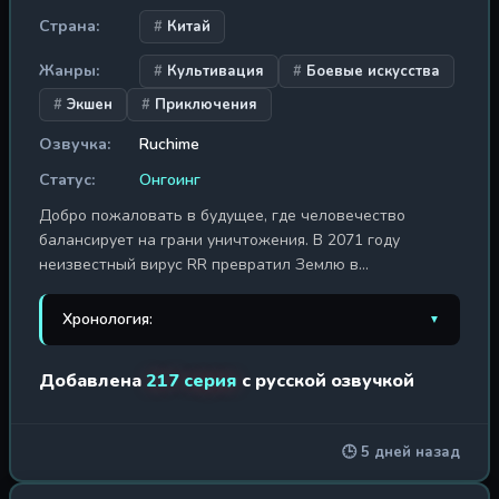
Страна:
Китай
Жанры:
Культивация
Боевые искусства
Экшен
Приключения
Озвучка:
Ruchime
Статус:
Онгоинг
Добро пожаловать в будущее, где человечество
балансирует на грани уничтожения. В 2071 году
неизвестный вирус RR превратил Землю в
безжизненную пустошь. Заражённые животные
мутировали в чудовищ, армии пали под натиском
Хронология:
▼
гигантских монстров, а старые города превратились в
руины. Люди прячутся за стенами новых поселений,
1. Пожиратель звёзд
2020 г. / 260 эп.
Добавлена
217 серия
с русской озвучкой
наречённых бастионами, а каждый выживший учится
дышать в атмосфере всепоглощающего страха. Однако
2. Пожиратель звёзд 2
2021 г. / 222 эп.
именно в эту эпоху — названную Периодом Нирваны —
🕒 5 дней назад
рождаются герои. Бойцы, обладающие
3. Пожиратель звёзд 3
2022 г. / 33 эп.
сверхчеловеческими способностями, выходят на