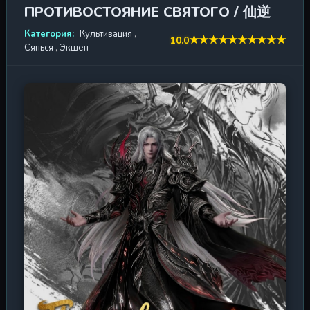
4. Пожиратель звёзд 4
смертный бой с тварями, пожирающими плоть. Их сила
2023 г. / 175 эп.
ПРОТИВОСТОЯНИЕ СВЯТОГО / 仙逆
— последняя надежда человечества, и каждый
Категория:
Культивация
,
5. Пожиратель звёзд: Континент
подросток мечтает присоединиться к их числу. В
★
★
★
★
★
★
★
★
★
★
10.0
2024 г. / 1 эп.
Сянься
,
Экшен
застывшей крови
центре этой апокалиптической саги — Ло Фэн,
восемнадцатилетний юноша, стоящий на перепутье
6. Пожиратель звёзд: Битва на
судьбы. Пока монстры атакуют его родной город, а
2026 г. / 1 эп.
Изначальной звезде
чёрно-золотой коршун с размахом крыльев в тридцать
шесть метров пронзает небеса, Ло Фэн понимает:
только путь воина способен защитить то, что осталось
от мира. Он поступает в военную академию,
сталкиваясь с жесточайшей конкуренцией,
предательством соратников и испытаниями, грань
между жизнью и смертью в которых тонка до предела.
Каждый его шаг — это не просто тренировка, а
выживание в мире, где слабые обречены. Но главное
испытание впереди: когда Вирусная Эра перетечёт в
Звёздную, границы Солнечной системы рухнут, и
человечество осознает, что оно — лишь песчинка в
бескрайней, враждебной вселенной. Здесь не место
слезам — есть только сталь, культивация и воля к