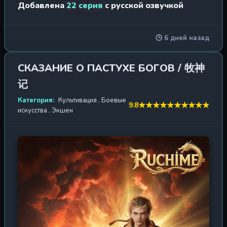
Добавлена
22 серия
с русской озвучкой
пал, оставив после себя пустоту, которая мгновенно
заполнилась алчным шепотом и лязгом затачиваемых
клинков. Пять великих племён — Золота, Дерева, Воды,
🕒 6 дней назад
Огня и Земли — потомки героев и повелители стихий,
сбросили маски смирения. Их вожди, каждый из
которых обладал силой, способной расколоть горы и
СКАЗАНИЕ О ПАСТУХЕ БОГОВ / 牧神
иссушить реки, начали готовиться к смертельной
记
схватке за опустевший Трон Небожителя. Среди этого
хаоса и бушующей политической интриги, где
Категория:
Культивация
,
Боевые
★
★
★
★
★
★
★
★
★
★
9.8
предательство ценится дороже верности, а магия
искусства
,
Экшен
переплетается с грубой военной силой, появляется он
— юный Тоба Е. Вчерашний пастух, сегодня —
обладатель тайного наследия самого ушедшего
Императора Яня. Проклятие это или величайший дар?
Теперь мальчишка, не знающий законов дворцовых
игр, становится центром притяжения для всех сил. За
ним охотятся те, кто жаждет заполучить силу богов, и
те, кто боится, что эта сила нарушит хрупкое
перемирие. Но Тоба Е предстоит не просто выжить
среди монстров и коварных воинов — он должен