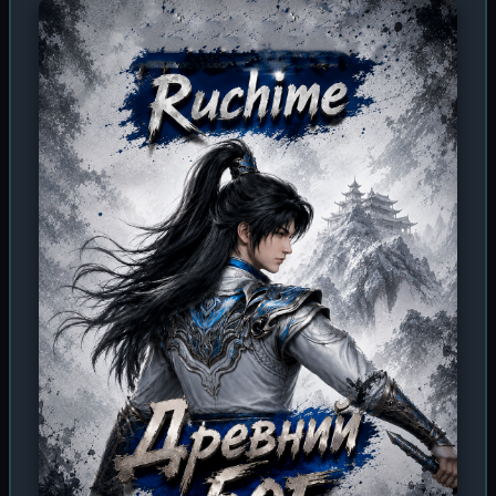
искушение тьмой. Сможет ли Линь Моюй сохранить
человечность, когда сама смерть служит ему? Или он
станет тем, кого будут бояться даже боги? Впереди —
битвы, интриги и восхождение на вершину мира, где
правит не сила, а воля.