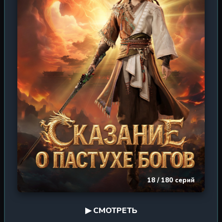
понять, что такое истинная судьба, отправившись в
опаснейшее путешествие по древним землям, полным
чудес и смертельных ловушек, чтобы отыскать путь к
собственному величию. Это эпическая сага о
взрослении, верности и силе духа, закалённой в огне
легенд.
18 / 180 серий
▶ СМОТРЕТЬ