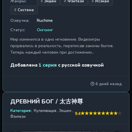
Жанры:
Экшен
Фэнтези
Исэкай
Система
Озвучка:
Ruchime
Статус:
Онгоинг
Мир изменился в одно мгновение. Видеоигры
прорвались в реальность, переписав законы бытия.
Теперь каждый человек при достижении
совершеннолетия получает профессию — воин, маг,
Добавлена
1 серия
с русской озвучкой
целитель... Но Линь Моюй, юноша, перенесённый в этот
мир из другого, стал обладателем уникальной скрытой
профессии — Некромант. В то время как человечество
🕒 6 дней назад
с трудом сдерживает натиск демонов и драконов,
прорвавшихся из Бездны, Моюй осознаёт: его сила —
не просто проклятие, а дар, способный изменить ход
ДРЕВНИЙ БОГ / 太古神尊
войны. Он повелевает легионами мёртвых, воскрешая
павших врагов и превращая их в своё бессмертное
Категория:
Культивация
,
Экшен
,
★
★
★
★
★
★
★
★
★
★
9.4
Фэнтези
войско. Один против армий — он становится стихийным
бедствием для всех, кто осмелится встать на его пути.
Но чем могущественнее некромант, тем сильнее