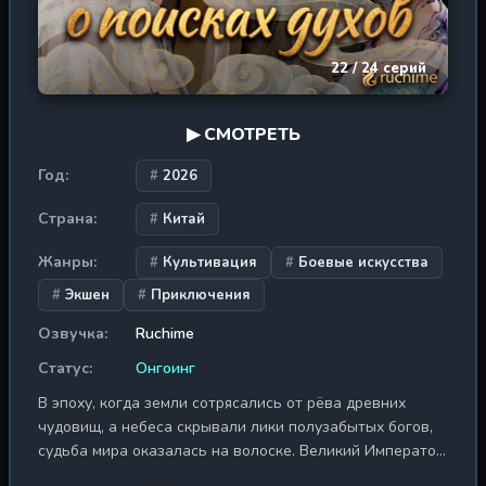
22 / 24 серий
▶ СМОТРЕТЬ
Год:
2026
Страна:
Китай
Жанры:
Культивация
Боевые искусства
Экшен
Приключения
Озвучка:
Ruchime
Статус:
Онгоинг
В эпоху, когда земли сотрясались от рёва древних
чудовищ, а небеса скрывали лики полузабытых богов,
судьба мира оказалась на волоске. Великий Император
Янь, хранитель порядка и последний оплот равновесия,