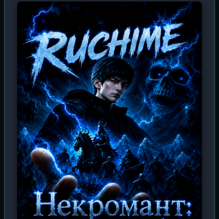
древние владыки не могли остановить его клинок,
рождённый из простого человеческого духа. Когда же
началась священная война между Сынами
Императоров, Цинь Шу оказался в эпицентре заговора,
затеянного Хуньюань Тянцзунем — титаном,
мечтающим захватить весь божественный порядок.
Теперь только от смертного мальчишки зависит, кто
станет новым Великим Императором. Каждое
сражение, каждое открытие системы делает его
сильнее, превращая слабого изгоя в непобедимого
воина, способного сокрушить небеса. Но сможет ли он
сохранить человечность, когда боги сами падут от его
руки?