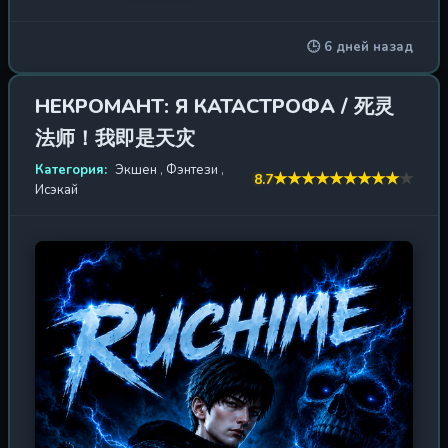
мир из другого, стал обладателем уникальной скрытой
профессии — Некромант. В то время как человечество
🕒 6 дней назад
с трудом сдерживает натиск демонов и драконов,
прорвавшихся из Бездны, Моюй осознаёт: его сила —
не просто проклятие, а дар, способный изменить ход
НЕКРОМАНТ: Я КАТАСТРОФА / 死灵
войны. Он повелевает легионами мёртвых, воскрешая
法师！我即是天灾
павших врагов и превращая их в своё бессмертное
войско. Один против армий — он становится стихийным
Категория:
Экшен
,
Фэнтези
,
★
★
★
★
★
★
★
★
★
★
8.7
бедствием для всех, кто осмелится встать на его пути.
Исэкай
Но чем могущественнее некромант, тем сильнее
искушение тьмой. Сможет ли Линь Моюй сохранить
человечность, когда сама смерть служит ему? Или он
станет тем, кого будут бояться даже боги? Впереди —
битвы, интриги и восхождение на вершину мира, где
правит не сила, а воля.