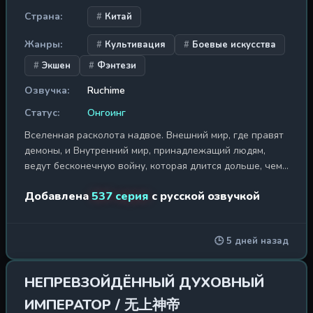
Страна:
Китай
Жанры:
Культивация
Боевые искусства
Экшен
Фэнтези
Озвучка:
Ruchime
Статус:
Онгоинг
Вселенная расколота надвое. Внешний мир, где правят
демоны, и Внутренний мир, принадлежащий людям,
ведут бесконечную войну, которая длится дольше, чем
существует само время. Внутренний мир, в свою
Добавлена
537 серия
с русской озвучкой
очередь, разделён на три царства: Небожителей,
Бессмертных и Смертных. Где-то на просторах
бесчисленных измерений Смертного царства, на
🕒 5 дней назад
континенте Тяньфа, живёт молодой культиватор,
которому суждено бросить вызов самой судьбе. Зовут
его Тан Лунь, и его путь — это череда предательств,
НЕПРЕВЗОЙДЁННЫЙ ДУХОВНЫЙ
смертельных испытаний и обретения невероятной
ИМПЕРАТОР / 无上神帝
силы. В прошлом он был одним из Девяти Императоров