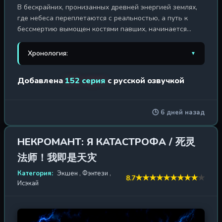
В бескрайних, пронизанных древней энергией землях,
где небеса переплетаются с реальностью, а путь к
бессмертию вымощен костями павших, начинается
история Ван Линя — юного ученика из захолустной
секты Хэн Юэ. Его жизнь — череда унижений и
Хронология:
▼
насмешек, талант его считают ничтожным, а будущее
— предопределенным. Но внутри этого, казалось бы,
1. Противостояние Святого
2023 г. / 180 эп.
Добавлена
152 серия
с русской озвучкой
забитого юноши пылает пламя неукротимой воли,
способное сжечь дотла устои самого мироздания.
2. Противостояние святого: Битва
2025 г. / 1 эп.
Случайная находка древнего артефакта —
пришествия богов
🕒 6 дней назад
таинственной сферы, — навсегда меняет его судьбу,
открывая доступ к запретным знаниям и могуществу, о
котором мечтают миллионы. «Противостояние Святого»
НЕКРОМАНТ: Я КАТАСТРОФА / 死灵
— это не просто история возвышения, это мрачный и
法师！我即是天灾
беспощадный эпос о цене силы. Ван Линь не герой в
белых одеждах; он — воплощение принципа «цель
Категория:
Экшен
,
Фэнтези
,
★
★
★
★
★
★
★
★
★
★
8.7
оправдывает средства». Путь культивации для него —
Исэкай
это бесконечная борьба: с презрением сильных мира
сего, с коварством демонических сект, с
предательством тех, кого он считал близкими, и, самое