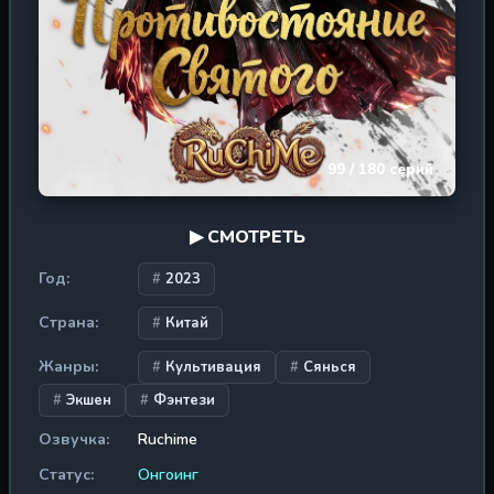
победе. Ло Фэну предстоит не просто спасти родных, но
и бросить вызов древним цивилизациям,
скрывающимся за звёздами. Каждая победа делает его
сильнее, каждый враг — закаляет дух. "Пожиратель
звёзд" — это эпическая хроника взросления, где
научная фантастика переплетается с древними
техниками боевых искусств, а каждое сражение
99 / 180 серий
рискует стать последним. Готов ли ты подняться по
лестнице бессмертия, шагая по трупам врагов?
▶ СМОТРЕТЬ
Год:
2023
Страна:
Китай
Жанры:
Культивация
Сянься
Экшен
Фэнтези
Озвучка:
Ruchime
Статус:
Онгоинг