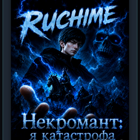
главное, с самим собой. Каждый шаг вперёд требует
жертв, каждое обретение навыка оставляет шрамы на
душе. Зрителю предстоит увидеть, как скромный
ученик превращается в фигуру, перед которой
трепещут целые континенты, как его сердце
ожесточается, а на пути к вершине он учится плести
интриги, заключать союзы с демонами и бросать вызов
небесным владыкам. Донхуа погружает в атмосферу
классического сянься: здесь есть величественные
летающие острова, кровавые битвы с применением
тысяч техник, загадочные запретные царства и
философия, пронизанная даосскими мотивами. Это
история о становлении «бессмертного-изгоя», который,
вопреки судьбе, решил перекроить мир под себя,
выбрав путь вечного противостояния — и миру, и
самому понятию святости.