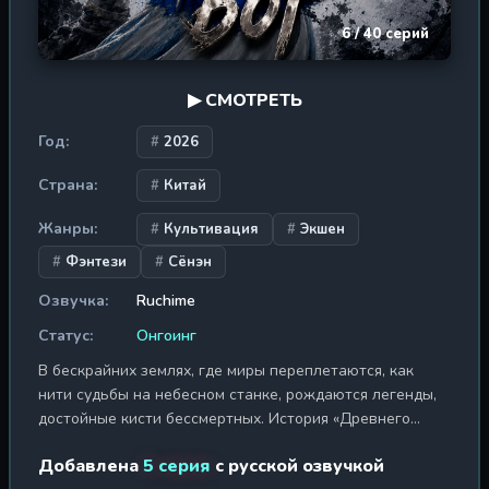
6 / 40 серий
▶ СМОТРЕТЬ
Год:
2026
Страна:
Китай
Жанры:
Культивация
Экшен
Фэнтези
Сёнэн
Озвучка:
Ruchime
Статус:
Онгоинг
В бескрайних землях, где миры переплетаются, как
нити судьбы на небесном станке, рождаются легенды,
достойные кисти бессмертных. История «Древнего
бога» — это не просто повествование о возвышении, а
Добавлена
5 серия
с русской озвучкой
грандиозная сага о некогда величайшем воине, чье имя