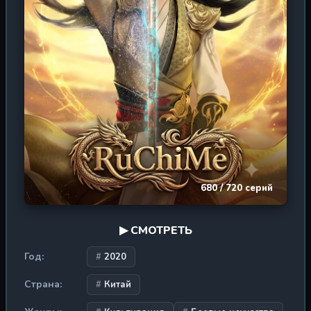
(Tai Gu Shen Zun) обещает зрителю захватывающее
путешествие, полное эпических битв, мудрости древних
даосов и тонкостей культивации.
680 / 720 серий
▶ СМОТРЕТЬ
Год:
2020
Страна:
Китай