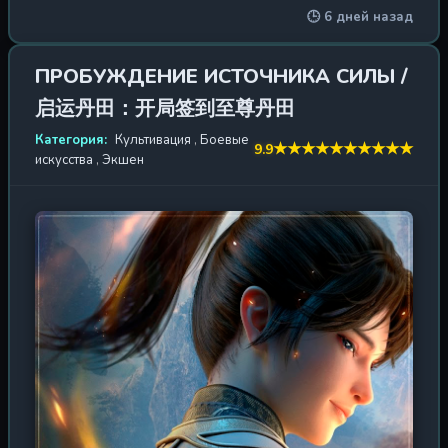
🕒 6 дней назад
с трудом сдерживает натиск демонов и драконов,
прорвавшихся из Бездны, Моюй осознаёт: его сила —
не просто проклятие, а дар, способный изменить ход
ПРОБУЖДЕНИЕ ИСТОЧНИКА СИЛЫ /
войны. Он повелевает легионами мёртвых, воскрешая
启运丹田：开局签到至尊丹田
павших врагов и превращая их в своё бессмертное
войско. Один против армий — он становится стихийным
Категория:
Культивация
,
Боевые
★
★
★
★
★
★
★
★
★
★
9.9
бедствием для всех, кто осмелится встать на его пути.
искусства
,
Экшен
Но чем могущественнее некромант, тем сильнее
искушение тьмой. Сможет ли Линь Моюй сохранить
человечность, когда сама смерть служит ему? Или он
станет тем, кого будут бояться даже боги? Впереди —
битвы, интриги и восхождение на вершину мира, где
правит не сила, а воля.