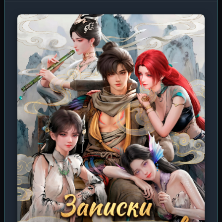
Воскресший с новой силой, Цинь Чэнь возвращается в
мир, полный интриг и опасностей. Его мать, некогда
уважаемая принцесса, теперь презираема в
собственном доме. Его дед, легендарный Военный Бог
королевства Даци, бессилен перед дворцовыми
заговорами. Юноша решает не просто выжить, а
восстановить справедливость и защитить тех, кто ему
дорог. Погрузитесь в эпическое дунхуа о возвышении
падшего гения. Узрите, как перекованная душа,
вооружённая знанием будущего и техник древности,
прокладывает свой путь сквозь армии врагов, козни
кланов и тайны богов. Каждая секунда этого аниме —
это взрывная смесь культивации, драмы и боевых
искусств. Сможет ли Цинь Чэнь превзойти свою
прошлую жизнь и стать истинным Повелителем
бесстрашного духа?