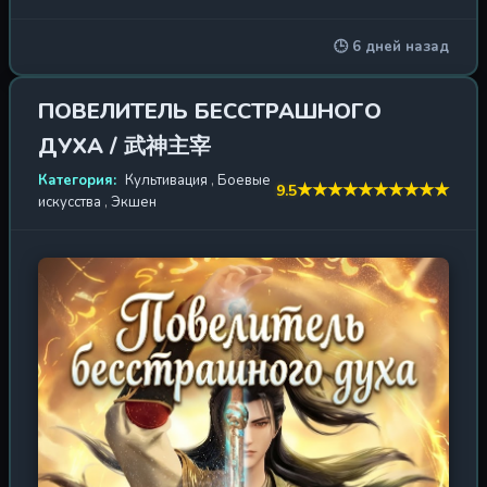
было стерто из скрижалей мироздания. Когда-то он
был богом, но предательство и роковая битва
🕒 6 дней назад
низвергли его в пучину забвения, заставив
переродиться в теле слабого и ничтожного юнца в
мире, где культивация — единственный путь к
ПОВЕЛИТЕЛЬ БЕССТРАШНОГО
могуществу, а каждый шаг — это битва за выживание.
ДУХА / 武神主宰
Однако искра древнего пламени не гаснет, и память о
прошлых жизнях становится его величайшим оружием.
Категория:
Культивация
,
Боевые
★
★
★
★
★
★
★
★
★
★
9.5
Воскресший из небытия, он вновь ступает на путь
искусства
,
Экшен
боевых искусств, ведомый жаждой мести и
стремлением восстановить справедливость. Его путь
усеян костьми врагов и руинами империй, а каждое
новое заклинание — это эхо давно ушедшей эпохи,
когда он повелевал стихиями. Этот мир полон тайн,
древних артефактов и бессмертных сект, плетущих
интриги. Впереди его ждут не только сражения, но и
загадочные союзники, верные друзья и коварные
враги, чьи истинные лица скрыты под маской
добродетели. Но сможет ли он, пройдя через горнило
страданий, вновь взойти на трон небожителей и
бросить вызов самим небесам? Дунхуа «Древний бог»