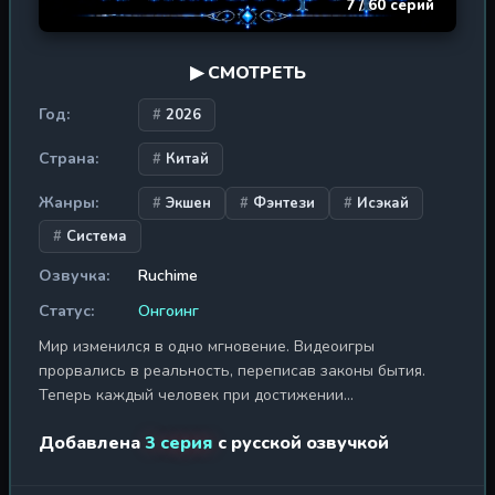
7 / 60 серий
▶ СМОТРЕТЬ
Год:
2026
Страна:
Китай
Жанры:
Экшен
Фэнтези
Исэкай
Система
Озвучка:
Ruchime
Статус:
Онгоинг
Мир изменился в одно мгновение. Видеоигры
прорвались в реальность, переписав законы бытия.
Теперь каждый человек при достижении
совершеннолетия получает профессию — воин, маг,
Добавлена
3 серия
с русской озвучкой
целитель... Но Линь Моюй, юноша, перенесённый в этот
мир из другого, стал обладателем уникальной скрытой
профессии — Некромант. В то время как человечество