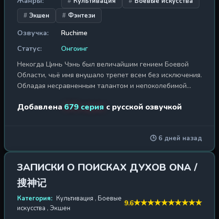
Жанры:
Культивация
Боевые искусства
Экшен
Фэнтези
Озвучка:
Ruchime
Статус:
Онгоинг
Некогда Цинь Чэнь был величайшим гением Боевой
Области, чьё имя внушало трепет всем без исключения.
Обладая несравненным талантом и непоколебимой
волей, он стоял на пороге бессмертия, но был предан
Добавлена
679 серия
с русской озвучкой
теми, кому доверял больше всего. В роковой схватке в
Запретной Долине Смерти, истекая кровью, он
активировал древний мистический меч, и его сознание
🕒 6 дней назад
угасло, растворившись в веках. Но судьба не была
столь жестока, чтобы оборвать эту историю. Три
столетия спустя, в отдалённом уголке континента
ЗАПИСКИ О ПОИСКАХ ДУХОВ ONA /
Тяньу, юноша, носящий то же имя — Цинь Чэнь, —
搜神记
оказывается на грани гибели от рук собственных
родственников. Преследуемый и униженный, он
Категория:
Культивация
,
Боевые
★
★
★
★
★
★
★
★
★
★
9.6
наследует не только имя, но и волю, память и
искусства
,
Экшен
божественные техники величайшего воина прошлого.