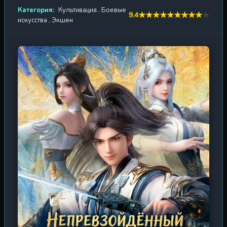
внешнего мира, но пал жертвой заговора, потеряв всё:
Категория:
Культивация
,
Боевые
★
★
★
★
★
★
★
★
★
★
9.4
своё тело, силу, положение. Однако, когда надежда,
искусства
,
Экшен
кажется, утрачена навсегда, его дух возрождается
вновь. Получив второй шанс, герой клянётся не только
восстановить своё могущество, но и отомстить тем, кто
предал его. Теперь, обладая знаниями прошлой жизни
и непоколебимой волей, он начинает восхождение с
самых низов. Сражаясь с демонами, могущественными
кланами и древними чудовищами, Тан Лунь постигает
тайны боевых искусств, алхимии и культивации. Но
сможет ли он, пройдя через ад боли и потерь, не
просто выжить, а вознестись к вершинам, откуда
правит само Небо? Это история о том, как один человек
решил бросить вызов богам и изменить саму ткань
реальности. Каждая капля крови, каждая выигранная
битва приближает его к цели — стать тем, кто
противостоит небесам.