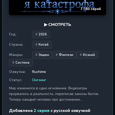
7 / 60 серий
▶ СМОТРЕТЬ
Год:
2026
Страна:
Китай
Жанры:
Экшен
Фэнтези
Исэкай
Система
Озвучка:
Ruchime
Статус:
Онгоинг
Мир изменился в одно мгновение. Видеоигры
прорвались в реальность, переписав законы бытия.
Теперь каждый человек при достижении
совершеннолетия получает профессию — воин, маг,
Добавлена
2 серия
с русской озвучкой
целитель... Но Линь Моюй, юноша, перенесённый в этот