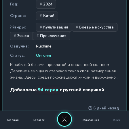
Год:
2024
Страна:
Китай
Жанры:
Культивация
Боевые искусства
Экшен
Приключения
Озвучка:
Ruchime
Статус:
Онгоинг
В забытой богами, проклятой и опалённой солнцем
Деревне немощных стариков текла своя, размеренная
жизнь. Здесь, среди покосившихся хижин и выжженной
земли, рос юный Цинь Му, не знающий иной судьбы,
Добавлена
94 серия
с русской озвучкой
кроме как пасти скот. Девять старцев, населявших
деревню, были не просто дряхлыми отшельниками —
каждый из них скрывал в себе эхо величия прошлого,
🕒 6 дней назад
осколки знаний из эпохи, когда боги ещё ступали по
земле. Они воспитали Цинь Му, вложив в него не
⚔
Главная
Каталог
Обновления
Поиск
только навыки выживания в суровой пустоши, но и
КОНТИНЕНТ СИЛЫ И ДУХА / 灵武大陆
передав крупицы утраченных боевых искусств, ставших