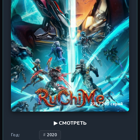
собирает верных союзников, вступает в кровавые
схватки с убийцами из секты Теней и раскрывает
тайны, способные потрясти основы мира. Но главная
угроза скрывается в тени: заговор, задуманный десять
тысяч лет назад, всё ещё не завершён, и кто-то
могущественный ждёт момента, чтобы нанести
решающий удар. Сможет ли Му Юнь преодолеть
предательство, воскресить свою былую силу и стать
Верховным Богом, или же его ждёт вечное забвение? В
этом мире, где каждый может стать как союзником, так
и врагом, только сильнейший диктует правила.
235 / 260 серий
▶ СМОТРЕТЬ
Год:
2020