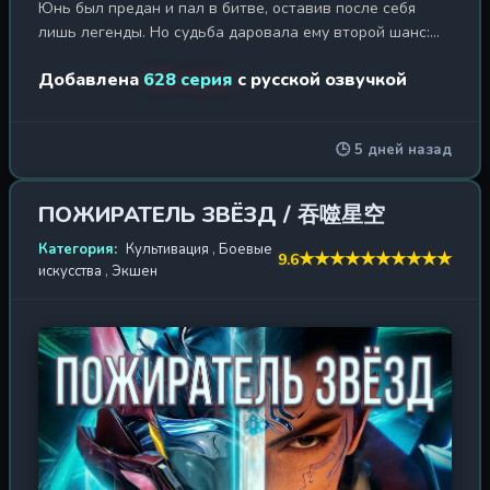
Юнь был предан и пал в битве, оставив после себя
лишь легенды. Но судьба даровала ему второй шанс:
его душа вселилась в тело юноши по имени Му Юнь,
Добавлена
628 серия
с русской озвучкой
которого в клане считали бесполезным и никчёмным.
Проснувшись в новом мире, он обнаруживает, что его
клан на грани уничтожения, а единственная надежда —
🕒 5 дней назад
древняя карта «Убийство Бессмертных», которую он
хранил в своей прошлой жизни. Используя запретные
алхимические навыки и секретные техники
ПОЖИРАТЕЛЬ ЗВЁЗД / 吞噬星空
культивации, Му Юнь начинает свой путь к вершине.
Первым испытанием становится спасение Цинь Мэнъяо
Категория:
Культивация
,
Боевые
★
★
★
★
★
★
★
★
★
★
9.6
искусства
,
Экшен
— девушки с запечатанным духом Ледяного Феникса,
которую он исцеляет, рискуя собственной жизнью. Их
зарождающаяся связь вызывает зависть Восточного Ю
— могущественного наследника клана Востоков,
который клянётся уничтожить возрождённого
императора. Му Юнь отправляется в опасное
путешествие через земли, где правят демонические
звери и древние секты, преследующие свои цели.
Каждый его шаг — это битва не только с внешними
врагами, но и с внутренними демонами прошлого. Он