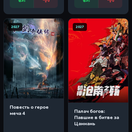
👍
👎
👍
👎
5
0
5
0
2027
2027
Повесть о герое
Палач богов:
меча 4
Павшие в битве за
Цаннань