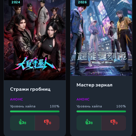
2024
2026
Мастер зеркал
Стражи гробниц
АНОНС
АНОНС
Уровень хайпа
100%
Уровень хайпа
100%
👍
👎
👍
👎
8
0
8
0