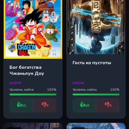
Гость из пустоты
Бог богатства
Чжаньлун Доу
АНОНС
АНОНС
Уровень хайпа
100%
Уровень хайпа
100%
👍
👎
👍
👎
11
0
10
0