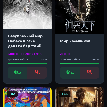
Безупречный мир:
Мир наёмников
Небеса в огне
девяти бедствий
АНОНС · 08 АВГ 2026 Г.
АНОНС
Уровень хайпа
100%
Уровень хайпа
100%
👍
👎
👍
👎
16
0
11
0
TBA
TBA