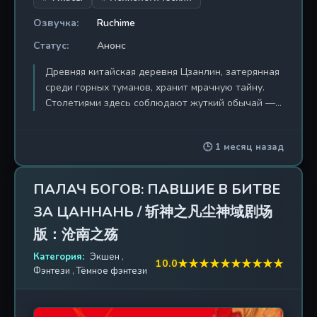
Озвучка:
Ruchime
Статус:
Анонс
Древняя китайская деревня Цзанлин, затерянная
среди горных туманов, хранит мрачную тайну.
Столетиями здесь соблюдают жуткий обычай —
ритуал «бумажной невесты», когда живую
девушку приносят в жертву духам, облачая в
🕒 1 месяц назад
траурный наряд из рисовой бумаги. Главная
героиня Тао Мэнъянь, обычная современная
девушка, оказывается втянутой в водоворот
ПАЛАЧ БОГОВ: ПАВШИЕ В БИТВЕ
кошмаров, когда ей начинает сниться один и тот
ЗА ЦАННАНЬ / 斩神之凡尘神域剧场
же сон: она стоит в свадебном зале, но вместо
алого шелка на ней — белое погребальное
版：沧南之殇
платье, а вокруг — безмолвные бумажные
Категория:
Экшен
,
фигуры с пустыми глазницами. Пытаясь
★
★
★
★
★
★
★
★
★
★
10.0
Фэнтези
,
Тёмное фэнтези
разорвать порочный круг сновидений, Тао
отправляется в реальное путешествие в
Цзанлин, где сталкивается с леденящей душу