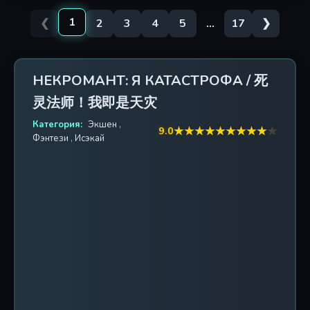
1
❮
2
3
4
5
...
17
❯
НЕКРОМАНТ: Я КАТАСТРОФА / 死
灵法师！我即是天灾
Категория:
Экшен
,
★
★
★
★
★
★
★
★
★
★
9.0
Фэнтези
,
Исэкай