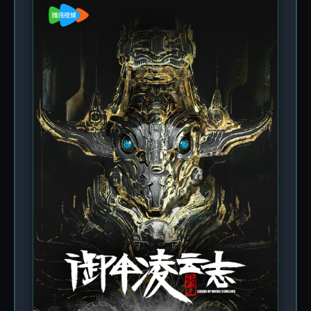
боевые искусства. Каждый шаг Су Бая — это
битва не только с чудищами, но и с собственной
слабостью. Старые тайны, погребённые в
глубинах гробницы Великой Ся, начинают
пробуждаться; великие силы плетут интриги, а
герою предстоит решить, кем он станет —
жертвой или стражем, палачом или спасителем.
В этой истории переплелись культивация,
даосские ритуалы и элементы городского
фэнтези, создавая уникальную атмосферу
борьбы света и тьмы. Сможет ли Су Бай
защитить последний оплот человечества?