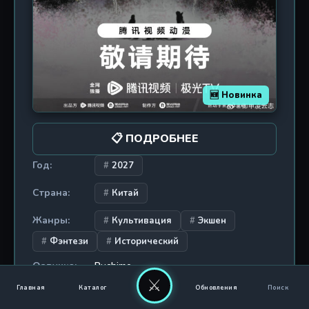
🆕 Новинка
📋 ПОДРОБНЕЕ
Год:
2027
Страна:
Китай
Жанры:
Культивация
Экшен
Фэнтези
Исторический
Озвучка:
Ruchime
⚔
Статус:
Анонс
Главная
Каталог
Обновления
Поиск