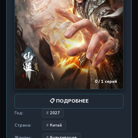
последним, где боги не всесильны, а люди — не
так уж беспомощны. Это история о том, как
научиться убивать богов, когда небеса
обрушились на землю.
0 / 1 серий
📋 ПОДРОБНЕЕ
Год:
2027
Страна:
Китай
Жанры:
Культивация