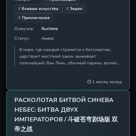
Боевые искусства
Экшен
Приключения
Озвучка:
Ruchime
Статус:
Анонс
В мире, где каждый стремится к бессмертию,
царствует жестокий закон: выживает
сильнейший. Ван Линь, обычный парень, волею
судьбы оказывается втянут в водоворот событий,
способных перевернуть небеса и землю. Его путь
🕒 1 месяц назад
— это не просто восхождение по лестнице
культивации, это бескомпромиссная война
против самой сути мироздания. Действие фильма
РАСКОЛОТАЯ БИТВОЙ СИНЕВА
разворачивается в легендарной Громовой
НЕБЕС: БИТВА ДВУХ
Обители Бессмертных, где время течёт иначе, а
каждый шаг может стать последним. Ван Линь
ИМПЕРАТОРОВ / 斗破苍穹剧场版 双
сталкивается с заклятым врагом, который
帝之战
преследует его с неумолимостью рока. Это