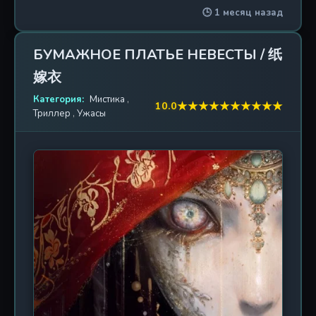
🕒 1 месяц назад
преследователей, юноша проваливается в
скрытый подземный грот, где время, кажется,
остановилось. В центре холодного зала,
БУМАЖНОЕ ПЛАТЬЕ НЕВЕСТЫ / 纸
окутанного сиянием векового льда, стоит
嫁衣
саркофаг. Внутри — женщина неземной красоты,
чей сон длился, быть может, тысячелетия.
Категория:
Мистика
,
★
★
★
★
★
★
★
★
★
★
10.0
Случайно коснувшись древней печати, Линь Фэн
Триллер
,
Ужасы
пробуждает её — Ин Тайюэ, последнюю
наследницу павшего клана демонов Хунмэн.
Очнувшись, таинственная красавица с
изумлением обнаруживает, что незваный гость
обладает уникальной аурой, способной
впитывать священную энергию её рода. Не
раздумывая, она передаёт юноше древнее семя
Демона Хунмэн, которое мгновенно прорастает в
его теле, меняя саму суть его существа. С этого
момента жизнь Линь Фэна разделяется на «до» и
«после». В нём пробуждается чудовищная сила, а
вместе с ней — и жажда власти, что дремала в
глубинах крови Ин Тайюэ. Он уже не просто