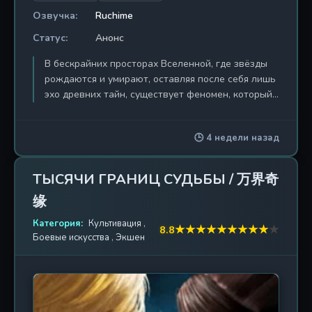
Озвучка:
Ruchime
Статус:
Анонс
В бескрайних просторах Вселенной, где звёзды
рождаются и умирают, оставляя после себя лишь
эхо древних тайн, существует феномен, который
называют Звёздными вратами. Это не просто
портал в иные миры — это врата в прошлое,
🕒 4 недели назад
настоящее и будущее, ключ к пониманию самой
сути мироздания. Главный герой, обычный юноша,
живущий в современном мегаполисе, однажды
ТЫСЯЧИ ГРАНИЦ СУДЬБЫ / 万界奇
сталкивается с необъяснимым явлением, которое
缘
переворачивает его жизнь с ног на голову. Врата
открываются перед ним, приглашая вступить на
Категория:
Культивация
,
★
★
★
★
★
★
★
★
★
★
8.8
путь, полный опасностей и открытий. Но это не
Боевые искусства
,
Экшен
просто приключение — это путь мести,
закалённый в огне предательства и боли.
Каждый шаг сквозь пространство и время
приближает его к разгадке тайны, которая может
изменить судьбу всего человечества. В мире, где