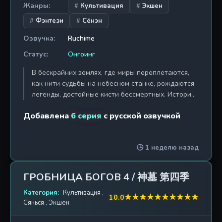
Жанры:
Культивация
Экшен
Фэнтези
Сёнэн
Озвучка:
Ruchime
Статус:
Онгоинг
В бескрайних землях, где миры переплетаются,
как нити судьбы на небесном станке, рождаются
легенды, достойные кисти бессмертных. История
«Древнего бога» — это не просто повествование
Добавлена
6 серия
с русской озвучкой
о возвышении, а грандиозная сага о некогда
величайшем воине, чье имя было стерто из
скрижалей мироздания. Когда-то он был богом,
🕒 1 неделю назад
но предательство и роковая битва низвергли его
в пучину забвения, заставив переродиться в теле
слабого и ничтожного юнца в мире, где
ГРОБНИЦА БОГОВ 4 / 神墓 第四季
культивация — единственный путь к могуществу,
а каждый шаг — это битва за выживание. Однако
Категория:
Культивация
,
★
★
★
★
★
★
★
★
★
★
10.0
Сянься
,
Экшен
искра древнего пламени не гаснет, и память о
прошлых жизнях становится его величайшим