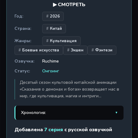
▶ СМОТРЕТЬ
повествование. Это аниме для тех, кто ценит
эпичные битвы, глубокую мифологию и истории о
Год:
2026
преодолении рока. Смотрите на Ruchime —
эксклюзивно в хорошем качестве, с русскими
Страна:
Китай
субтитрами и озвучкой.
Жанры:
Культивация
Боевые искусства
Экшен
Фэнтези
Озвучка:
Ruchime
Статус:
Онгоинг
Десятый сезон культовой китайской анимации
«Сказания о демонах и богах» возвращает нас в
мир, где культивация, магия и интриги
сплетаются в единый клубок судьбы. Главный
герой, Не Ли, продолжает свой опасный путь в
Хронология:
▼
логово Секты Демонов и Богов, где каждое
мгновение может стать последним. Он обретает
1. Сказания о демонах и
Добавлена
7 серия
с русской озвучкой
новых союзников, чьи мотивы и силы окутаны
2017 г. / 40 эп.
богах
тьмой, и отправляется в новое путешествие,