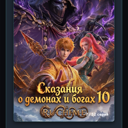
зрелищными сражениями: от небесных дуэлей на
уровне Дао до сокрушительных битв целых
армий. Студия Haoliners Animation вложила в
визуальный ряд всю мощь современной
китайской анимации: плавная боевая
хореография в стипе уся, фантастические
пейзажи — от парящих островов до подземных
гробниц — и саундтрек, пронизанный мотивами
древних китайских легенд. Сюжет развивается
нелинейно: вставки из прошлого раскрывают,
почему мир погрузился в хаос, а пророчества о
«Втором пришествии богов» обретают зловещий
смысл. Фанаты жанра культивации будут в
восторге от новых уровней ци: Небесная
скрижаль, Смертельная эссенция, Изначальная
пустота. Но главное — философский подтекст:
что есть бессмертие, если оно стоит
человечности? Чэнь Нань ищет ответ, ломая
шаблоны классических героев. 12 серий, каждая
7 / 52 серий
длительностью около 14 минут, умещают
множество сюжетных поворотов, не затягивая