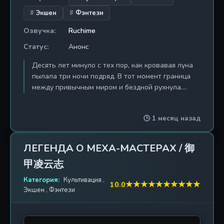
драгоценные минуты для завершения его
Экшен
Фэнтези
вознесения. И когда кажется, что силы
Озвучка:
Ruchime
окончательно иссякли, Сяо Янь нисходит, словно
божество, разрывая пелену обречённости. Два
Статус:
Анонс
императора — древний, познавший вкус
Десять лет минуло с тех пор, как кровавая луна
абсолютной власти, и новый, рождённый в
пылала три ночи подряд. В тот момент граница
пламени надежды и самопожертвования —
между привычным миром и бездной рухнула.
наконец встречаются лицом к лицу. Битва,
Духи и демоны, боги и монстры, существа с
способная изменить саму структуру реальности,
разноцветными глазами и ужасы из древних
вот-вот начнётся.
🕒 1 месяц назад
легенд хлынули в реальность. Люди, привыкшие
к спокойной жизни, оказались перед выбором:
склонить головы и молить о пощаде — или сжать
ЛЕГЕНДА О МЕХА-МАСТЕРАХ / 御
в руке оружие и дать отпор. Страх и отчаяние
甲凌云志
стали повседневностью, но нашёлся тот, кто не
побоялся заглянуть в глаза тьмы. Простой юноша
Категория:
Культивация
,
★
★
★
★
★
★
★
★
★
★
10.0
по имени Су Бай случайно прикоснулся к двери,
Экшен
,
Фэнтези
ведущей за грань обыденного. За этой дверью
его ждал мир, где действуют иные законы: здесь
правят ци и магия, перерождение и древние