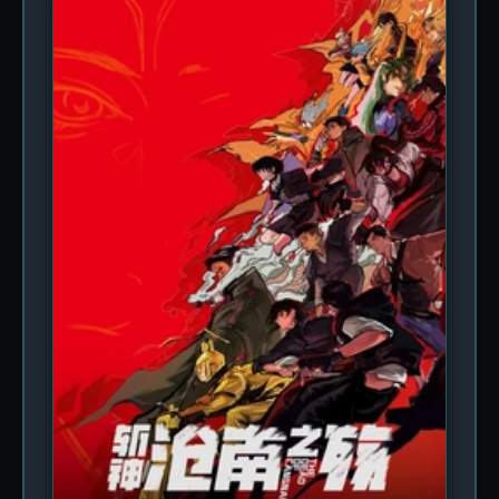
реальностью. Деревня живёт по своим жестоким
законам: раз в несколько лет совет старейшин
выбирает «невесту», которую насильно уводят в
древний храм, посвященный загадочному
божеству Цзанцзунь. Любой, кто пытается
помешать ритуалу, исчезает бесследно, а его имя
вымарывают из всех хроник. По мере
расследования Тао обнаруживает связь между
своим прошлым воплощением и исчезновением
нескольких девушек за последние сто лет.
Вместе с местным археологом, изучающим
аномалии в Цзанлине, она проникает в
запретные склепы, расшифровывает старинные
манускрипты и сталкивается с разгневанными
духами, охраняющими тайну вековой давности.
Чем глубже она погружается в историю культа,
тем яснее понимает: бумажное платье — это не
просто символ смерти, это ключ к освобождению
душ, запертых между мирами. Сериал «Бумажное
платье невесты» — это атмосферное аниме в
жанре мистического хоррора, наполненное