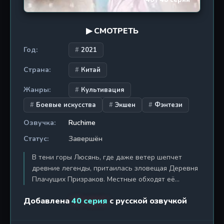
40 / 40 серий
минуты. Приготовьтесь к путешествию, где
реальность — лишь ширма, а истина скрыта за
Звёздными вратами.
▶ СМОТРЕТЬ
Год:
2021
Страна:
Китай
Жанры:
Культивация
Боевые искусства
Экшен
Фэнтези
Озвучка:
Ruchime
Статус:
Завершён
В тени горы Люсянь, где даже ветер шепчет
древние легенды, притаилась зловещая Деревня
Плачущих Призраков. Местные обходят её
стороной, боясь гнева духов, но для безродного
Добавлена
40 серия
с русской озвучкой
сироты Линь Фэна, привыкшего выживать в
жестоком мире, этот запретный край стал
последним убежищем. Однажды, спасаясь от