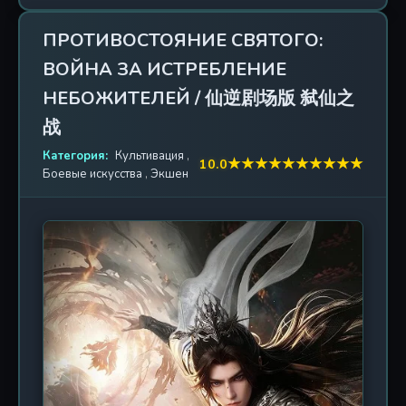
некогда цветущего города, где каждый павший
герой оставил свой след на окровавленной
ПРОТИВОСТОЯНИЕ СВЯТОГО:
земле. Когда туман, скрывающий истинную
ВОЙНА ЗА ИСТРЕБЛЕНИЕ
сущность мироздания, начал рассеиваться,
обнажив ужасающие лики древних божеств и
НЕБОЖИТЕЛЕЙ / 仙逆剧场版 弑仙之
чудовищ из поднебесной, лишь горстка
战
избранных встала на защиту смертных. Линь Цие,
слепой ученик старшей школы, чья жизнь
Категория:
Культивация
,
★
★
★
★
★
★
★
★
★
★
10.0
перевернулась в одночасье, оказался в
Боевые искусства
,
Экшен
эпицентре этого апокалипсиса. Он и его
товарищи — Ночные Стражи, не просто
сражаются с монстрами. Они — последняя
надежда человечества, балансирующая на грани
безумия и отчаяния. Каждый новый бой — это не
только проверка силы, но и суровый урок о цене
долга и жертвенности. Цаннань стал символом
падения, местом, где рухнули стены реальности и
где самые яркие души погасли во тьме. Но даже в
этой бездне теплится огонь сопротивления.
Погрузитесь в мир, где каждый шаг может стать