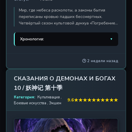
Мир, где небеса расколоты, а законы бытия
переписаны кровью падших бессмертных.
Четвёртый сезон культовой дунхуа «Погребение
Богов» продолжает эпопею Чэнь Наня — юноши,
пробудившегося из тысячелетнего сна, чтобы
Хронология:
▼
бросить вызов самой судьбе. В этом сезоне
границы между жизнью и смертью стираются
1. Гробница богов
2022 г. / 84 эп.
окончательно: древние божества, забытые в
🕒 2 недели назад
веках, возвращаются из Небесной тюрьмы, чтобы
2. Гробница богов 2
2024 г. / 26 эп.
потребовать свою долю власти. Чэнь Нань,
владеющий силой Разрушителя, вынужден
3. Гробница богов 3
2025 г. / 52 эп.
СКАЗАНИЯ О ДЕМОНАХ И БОГАХ
вступить в смертельную схватку не только с
10 / 妖神记 第十季
могущественными кланами культиваторов, но и с
4. Гробница богов 4
2026 г. / 52 эп.
собственным проклятием, которое грозит
Категория:
Культивация
,
★
★
★
★
★
★
★
★
★
★
9.6
поглотить его душу. Вместе с верным духом-
Боевые искусства
,
Экшен
зверем и загадочной спутницей, хранящей тайну
Священного Писания, герой отправляется в земли
Мёртвых врат, где время течёт вспять, а каждый
шаг может стать последним. Сезон изобилует