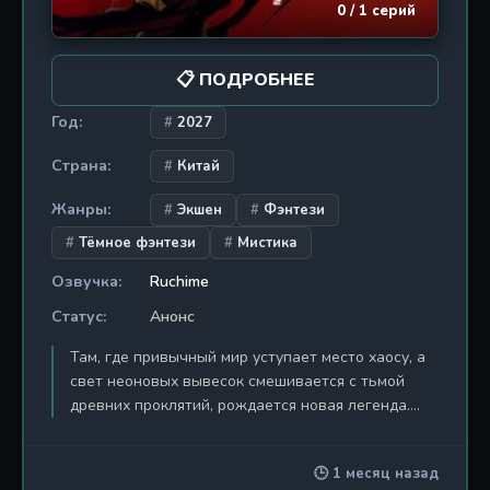
0 / 1 серий
элементами китайского фольклора,
головоломками и леденящими кровь сценами.
Каждая серия раскрывает новый слой загадки,
📋 ПОДРОБНЕЕ
балансируя на грани между реальностью и
потусторонним миром. Готовы ли вы узнать, что
Год:
2027
скрывается под бумажным одеянием?
Страна:
Китай
Жанры:
Экшен
Фэнтези
Тёмное фэнтези
Мистика
Озвучка:
Ruchime
Статус:
Анонс
Там, где привычный мир уступает место хаосу, а
свет неоновых вывесок смешивается с тьмой
древних проклятий, рождается новая легенда.
«Палач богов: Павшие в битве за Цаннань» — это
не просто история о битвах и божественных
🕒 1 месяц назад
силах. Это трагедия, разыгравшаяся на руинах