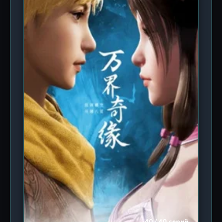
магия переплетается с технологией, а древние
легенды становятся реальностью, герой должен
найти союзников среди тех, кто также ищет
истину. Но доверять здесь нельзя никому: тени
прошлого скрывают чудовищные секреты, а за
каждым углом поджидает новая угроза.
Городские небоскрёбы соседствуют с руинами
забытых цивилизаций, а привычная реальность
то и дело трескается, обнажая изнанку бытия.
Это история о том, как обычный человек
становится частью великой эпопеи, где решается
вопрос жизни и смерти не только для него, но и
для целых миров. Студия Qiyuan Yinghua,
известная своими яркими визуальными
решениями и динамичными сценами, создаёт
уникальную атмосферу, где каждый кадр дышит
напряжением и красотой. Зрителя ждут
захватывающие сражения, запутанные
головоломки и неожиданные повороты сюжета,
которые держат в напряжении до последней