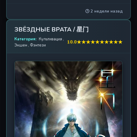
полное коварных ловушек и неожиданных
2. Сказания о демонах и
🕒 2 недели назад
2018 г. / 40 эп.
поворотов. Древние тайны пробуждаются, а
богах 2
грань между добром и злом стирается. Не Ли
клянётся свергнуть тиранию Святого Императора
3. Сказания о демонах и
ЗВЁЗДНЫЕ ВРАТА / 星门
2018 г. / 40 эп.
и защитить родной Город Славы от неминуемого
богах 3
разрушения. В этом сезоне его ждут не только
Категория:
Культивация
,
★
★
★
★
★
★
★
★
★
★
10.0
Экшен
,
Фэнтези
сражения с могучими врагами, но и глубокие
4. Сказания о демонах и
2020 г. / 52 эп.
размышления о цене власти, жертвенности и
богах 4
истинном предназначении. Каждый шаг героя
сталкивает его с испытаниями, бросающими
5. Сказания о демонах и
2021 г. / 52 эп.
вызов самой сущности культивации. Мир
богах 5
«Сказаний» предстаёт в новом свете — более
мрачном, насыщенном и загадочном. Зрители
6. Сказания о демонах и
2022 г. / 52 эп.
увидят эволюцию персонажей, драматические
богах 6
столкновения кланов и раскрытие древних
7. Сказания о демонах и
пророчеств. Анимация обещает быть ещё более
2023 г. / 52 эп.
богах 7
детализированной, а битвы — зрелищными и
техничными. Не Ли предстоит сделать
8. Сказания о демонах и
невозможный выбор, от которого зависит
2024 г. / 52 эп.
богах 8
будущее не только его друзей, но и всего