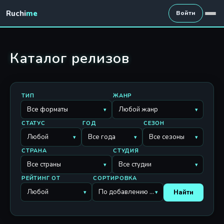
Ruchi
me
Войти
Каталог релизов
ТИП
ЖАНР
Все форматы
Любой жанр
▾
▾
СТАТУС
ГОД
СЕЗОН
Любой
Все года
Все сезоны
▾
▾
▾
СТРАНА
СТУДИЯ
Все страны
Все студии
▾
▾
РЕЙТИНГ ОТ
СОРТИРОВКА
Любой
По добавлению релизов
Найти
▾
▾