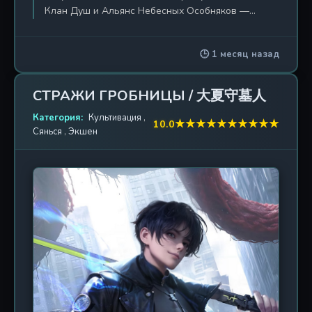
Клан Душ и Альянс Небесных Особняков —
сошлись в смертельной схватке за обладание
легендарным Древним Императором Тушэ. В этом
🕒 1 месяц назад
эпицентре бури, где само пространство дрожит
от высвобождаемой энергии, решается судьба
всего континента. Император Душ, ведомый
СТРАЖИ ГРОБНИЦЫ / 大夏守墓人
ненасытной жаждой силы и подкреплённый
Категория:
мощью Пожирающего Пустоту Пламени,
Культивация
,
★
★
★
★
★
★
★
★
★
★
10.0
Сянься
,
Экшен
совершает немыслимое — он вскрывает
древнюю гробницу, используя священный
нефрит, и начинает свой дерзкий путь к
возвышению. Цель ясна и пугающа: стать
Императором Ду Ди, существом, стоящим над
законами мироздания. Ему удаётся заполучить
предварительную пилюлю Императорского
ранга, что делает его практически непобедимым.
Судьба же Сяо Яня остаётся покрытой мраком.
Борьба за возможность стать Императором
вступает в свою финальную, самую жестокую
стадию, где на кон поставлено всё. Когда