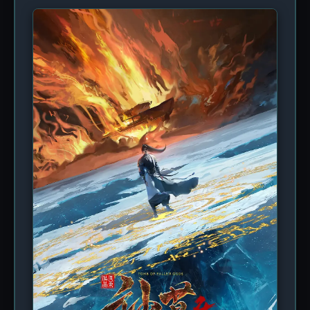
оружием. Воскресший из небытия, он вновь
ступает на путь боевых искусств, ведомый
жаждой мести и стремлением восстановить
справедливость. Его путь усеян костьми врагов и
руинами империй, а каждое новое заклинание —
это эхо давно ушедшей эпохи, когда он
повелевал стихиями. Этот мир полон тайн,
древних артефактов и бессмертных сект,
плетущих интриги. Впереди его ждут не только
сражения, но и загадочные союзники, верные
друзья и коварные враги, чьи истинные лица
скрыты под маской добродетели. Но сможет ли
он, пройдя через горнило страданий, вновь
взойти на трон небожителей и бросить вызов
самим небесам? Дунхуа «Древний бог» (Tai Gu
Shen Zun) обещает зрителю захватывающее
путешествие, полное эпических битв, мудрости
древних даосов и тонкостей культивации.