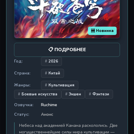
ли он сохранить человечность, когда весь мир
против него? Ответ скрыт в пламени битвы, где
рождаются легенды.
🆕 Новинка
📋 ПОДРОБНЕЕ
Год:
2026
Страна:
Китай
Жанры:
Культивация
Боевые искусства
Экшен
Фэнтези
Озвучка:
Ruchime
Статус:
Анонс
Небеса над академией Канана раскололись. Две
могущественнейшие силы мира культивации —