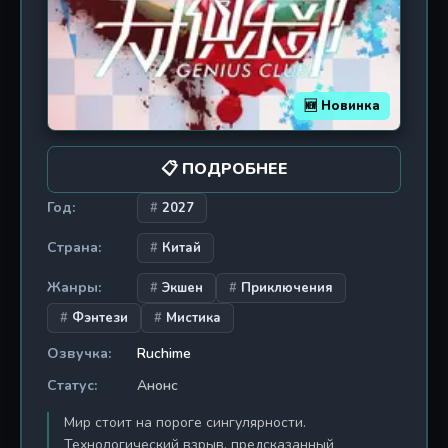
в чудовищ, когда теряют надежду. О том, как
тишина становится громче крика. О том, что
десять дней могут длиться вечность — если ты
знаешь, что за ними ничего нет.
🆕 Новинка
📋 ПОДРОБНЕЕ
Год:
2027
Страна:
Китай
Жанры:
Экшен
Приключения
Фэнтези
Мистика
Озвучка:
Ruchime
Статус:
Анонс
Мир стоит на пороге сингулярности.
Технологический взрыв, предсказанный