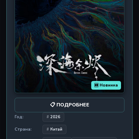
лицемерные небеса. История о хитрости,
предательстве и пути от безумия к
просветлению.
🆕 Новинка
📋 ПОДРОБНЕЕ
Год:
2026
Страна:
Китай