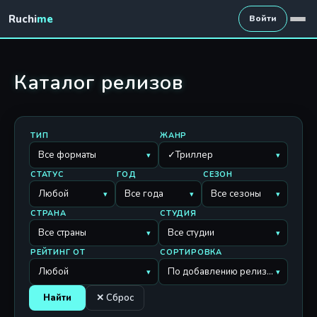
Ruchi
me
Войти
Каталог релизов
ТИП
ЖАНР
Все форматы
✓Триллер
▾
▾
СТАТУС
ГОД
СЕЗОН
Любой
Все года
Все сезоны
▾
▾
▾
СТРАНА
СТУДИЯ
Все страны
Все студии
▾
▾
РЕЙТИНГ ОТ
СОРТИРОВКА
Любой
По добавлению релизов
▾
▾
Найти
✕ Сброс