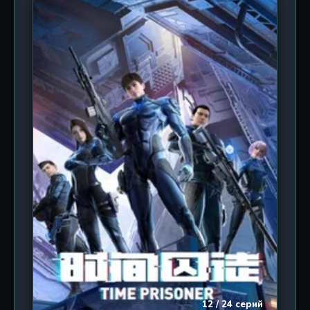
необратимым последствиям. Зритель
погружается в атмосферу постоянного
напряжения и неопределенности, ведь каждый
новый эпизод раскрывает слои сложной интриги,
связанной с манипуляцией временем. Персонажи,
наделенные уникальными суперсилами,
сталкиваются не только с внешними угрозами, но
и с внутренними демонами, что добавляет
психологической глубины повествованию.
Визуальный стиль сезона отличается более
проработанной анимацией и детализированными
фонами, подчеркивающими мрачную эстетику
мира. Несмотря на обилие экшена, сериал не
забывает о драматических моментах,
заставляющих сопереживать героям. «Узник
времени 2» — это история о поиске выхода из
замкнутого круга, о цене свободы и о том, что
даже в бесконечном времени можно найти искру
надежды. Второй сезон обещает быть еще
насыщеннее и непредсказуемее, раскрывая
12 / 24 серий