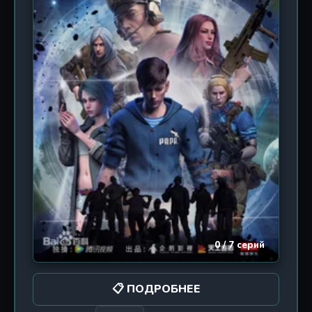
опыта Зарождения, которые обманом заставляли
его достичь стадии Зарождения, привлекала
преследование Кровавой Бездны и Небесного
Таинственного Старейшины. Чжао Инсюн
использовал мудрость Бессмертного
Императора, чтобы обмануть своих учеников и
выиграть время, дождавшись возвращения
божественного зверя и восстановления сил,
чтобы победить Небесного Таинственного
Старейшину, аннексировав Первородную
Бессмертную Обитель и Священную Землю
Небесного Меча, превратив Секту Цинъюнь в
Бессмертную Секту Цинъюнь. По мере усиления
изначальной даосской энергии он обнаружил, что
его перерождение, задержка в развитии системы
и упадок секты — всё это коренится в 80 000-
0 / 7 серий
летней шахматной игре Небесного Дао, и эта
игра только начиналась.
📋 ПОДРОБНЕЕ