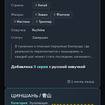
потенциальный ключ к разгадке глобальной
Страна:
Китай
тайны. История разворачивается в мире, который
стремительно меняется под давлением открытий.
Жанры:
Экшен
Фэнтези
Что произойдёт, если технологическая
сингулярность наступит не благодаря
Мистика
Триллер
искусственному интеллекту, а благодаря
Озвучка:
Ruchime
спонтанной мутации человеческого сознания?
«Клуб гениев» пытается ответить на этот вопрос,
Статус:
Завершён
балансируя на грани между научной гипотезой и
В туманных и опасных переулках Бэклунда, где
фантазией. Это не просто аниме о борьбе умов —
реальность переплетается с кошмарами, а
это размышление о цене прогресса и о том, как
каждый шаг может стать последним, начинается
далеко можно зайти в стремлении изменить мир.
охота. Этот спэшл, известный как «Добыча»,
Добавлена
3 серия
с русской озвучкой
является ключевым связующим звеном в эпопее
«Повелителя тайн». История разворачивается
после рокового визита Клейна и Азика в
🕒 1 месяц назад
Лемудскую деревню, но до первого
расследования дела печально известной мадам
Шэрон. Зрители становятся свидетелями того,
ЦИНШАНЬ / 青山
как члены Таро-клуба впервые действуют не как
пассивные наблюдатели, а как активные игроки
Категория:
Культивация
,