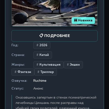
смыслами. Этот спэшл — не просто побочная
история, а важнейшее звено, раскрывающее
становление Таро-клуба как самостоятельной
силы. Зрители увидят закулисные интриги
🆕 Новинка
аристократов, жестокие пиратские законы и
первую настоящую миссию героев, где ставкой
становится не просто золото, а сама жизнь.
📋 ПОДРОБНЕЕ
«Добыча» — это мрачный, элегантный и
интригующий детектив в декорациях темного
Год:
2026
фэнтези, обязательный к просмотру для всех
Страна:
поклонников цикла.
Китай
Жанры:
Культивация
Экшен
Фэнтези
Триллер
Озвучка:
Ruchime
Статус:
Анонс
Оказавшись запертым в стенах психиатрической
лечебницы Циншань после расправы над
убийцей своих родителей, одаренный юноша