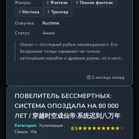
Жанры:
Фэнтези
Тёмное фэнтези
Мистика
Триллер
Озвучка:
Ruchime
Статус:
Анонс
Океан — последний рубеж неизведанного. Его
бездонные толщи скрывают не только
затонувшие корабли и древние руины, но и нечто,
что никогда не должно было пробудиться. «Огни
морских глубин» (Shenhai Yujin) — это донхуа,
🕒 2 месяца назад
погружающее зрителя в атмосферу леденящего
мистицизма и тёмного морского фэнтези. Сюжет
разворачивается в мире, где океан перестал
ПОВЕЛИТЕЛЬ БЕССМЕРТНЫХ:
быть просто источником жизни — он стал
СИСТЕМА ОПОЗДАЛА НА 80 000
могилой для цивилизаций и пристанищем для
аномалий, нарушающих законы физики. Главный
ЛЕТ / 穿越时空成仙帝·系统迟到八万年
герой, чьё имя пока окутано тайной, оказывается
Категория:
Культивация
,
втянут в круговорот событий после того, как
★
★
★
★
★
★
★
★
★
★
8.5
Сянься
,
Уся
исследовательская экспедиция натыкается на