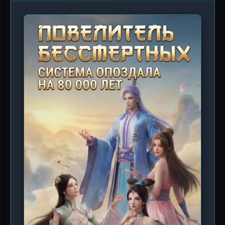
аномальную зону в глубинах океана. Там, среди
обломков древних кораблей и светящихся
коралловых рифов, мерцают странные огни — то
ли остатки биолюминесцентных существ, то ли
сигналы из другого измерения. Каждый эпизод
раскрывает слой этой ледяной загадки: почему
некоторые моряки, вернувшиеся из рейдов,
начинают видеть галлюцинации? Что за
существа обитают в зоне отчуждения, где время
течёт вспять? И главное — какую цену придётся
заплатить тем, кто осмелится нырнуть слишком
глубоко? Визуальный стиль обещает быть
мрачным, но завораживающим: контраст между
бирюзовыми водами и кроваво-красными
всполохами неизвестной энергии создаёт
гнетущую, но эстетически притягательную
картину. Саундтрек, вероятно, будет сочетать
классические китайские мотивы с эмбиент-
электроникой, подчёркивая ощущение
одиночества и бездны. Это не просто история о
выживании — это размышление о том, что