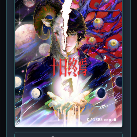
надежда человечества, балансирующая на грани
безумия и отчаяния. Каждый новый бой — это не
только проверка силы, но и суровый урок о цене
долга и жертвенности. Цаннань стал символом
падения, местом, где рухнули стены реальности и
где самые яркие души погасли во тьме. Но даже в
этой бездне теплится огонь сопротивления.
Погрузитесь в мир, где каждый шаг может стать
последним, где боги не всесильны, а люди — не
так уж беспомощны. Это история о том, как
научиться убивать богов, когда небеса
обрушились на землю.
0 / 1385 серий