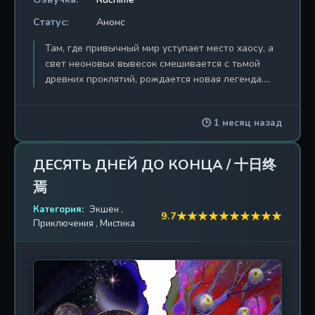
Статус:
Анонс
Там, где привычный мир уступает место хаосу, а
свет неоновых вывесок смешивается с тьмой
древних проклятий, рождается новая легенда.
«Палач богов: Павшие в битве за Цаннань» — это
не просто история о битвах и божественных
🕒 1 месяц назад
силах. Это трагедия, разыгравшаяся на руинах
некогда цветущего города, где каждый павший
герой оставил свой след на окровавленной
ДЕСЯТЬ ДНЕЙ ДО КОНЦА / 十日终
земле. Когда туман, скрывающий истинную
焉
сущность мироздания, начал рассеиваться,
обнажив ужасающие лики древних божеств и
Категория:
Экшен
,
★
★
★
★
★
★
★
★
★
★
9.7
чудовищ из поднебесной, лишь горстка
Приключения
,
Мистика
избранных встала на защиту смертных. Линь Цие,
слепой ученик старшей школы, чья жизнь
перевернулась в одночасье, оказался в
эпицентре этого апокалипсиса. Он и его
товарищи — Ночные Стражи, не просто
сражаются с монстрами. Они — последняя