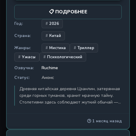
минуты. Приготовьтесь к путешествию, где
📋 ПОДРОБНЕЕ
реальность — лишь ширма, а истина скрыта за
Звёздными вратами.
Год:
2026
Страна:
Китай
Жанры:
Мистика
Триллер
Ужасы
Психологический
Озвучка:
Ruchime
Статус:
Анонс
Древняя китайская деревня Цзанлин, затерянная
среди горных туманов, хранит мрачную тайну.
Столетиями здесь соблюдают жуткий обычай —
ритуал «бумажной невесты», когда живую
девушку приносят в жертву духам, облачая в
🕒 1 месяц назад
траурный наряд из рисовой бумаги. Главная
героиня Тао Мэнъянь, обычная современная
девушка, оказывается втянутой в водоворот