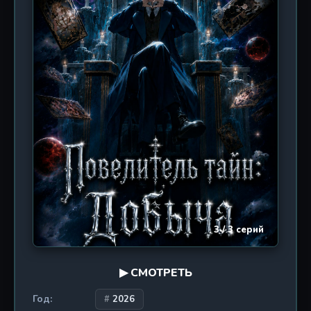
готовности жертвовать. Автор мастерски
использует теорию мультивселенных и
концепцию «временных парадоксов», чтобы
создать многослойный нарратив, где прошлое,
настоящее и будущее переплетаются в тугой
узел. Визуальный стиль сериала, разработанный
студиями LAN Studio и Number 19 Animation,
выполнен в тёмной, почти нуарной палитре,
подчёркивающей атмосферу тайны и
напряжения. Отдельного внимания заслуживают
сцены «интеллектуальных дуэлей»,
визуализированные как абстрактные
пространства, где сталкиваются идеи. Донхуа
обещает стать глотком свежего воздуха для
ценителей сложных сюжетов, отсылающих к
3 / 3 серий
классике научной фантастики, но при этом
сохраняющих уникальный китайский колорит.
Зрителей ждут неожиданные повороты,
▶ СМОТРЕТЬ
философские дилеммы и глубокая проработка
персонажей, каждый из которых —
Год:
2026