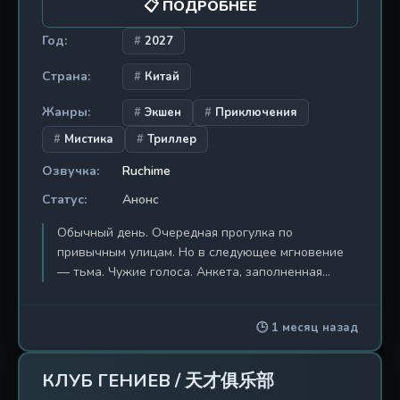
📋 ПОДРОБНЕЕ
Год:
2027
Страна:
Китай
Жанры:
Экшен
Приключения
Мистика
Триллер
Озвучка:
Ruchime
Статус:
Анонс
Обычный день. Очередная прогулка по
привычным улицам. Но в следующее мгновение
— тьма. Чужие голоса. Анкета, заполненная
дрожащими руками. Семь незнакомцев,
собранных в одной камере. Дверь открывается, и
🕒 1 месяц назад
за ней — бескрайняя пустошь, названная
«Землёй Конца». Здесь нет привычного неба, нет
солнца, есть лишь безысходность и кровавый
КЛУБ ГЕНИЕВ / 天才俱乐部
отсчёт. Десять дней. Каждый цикл — десять