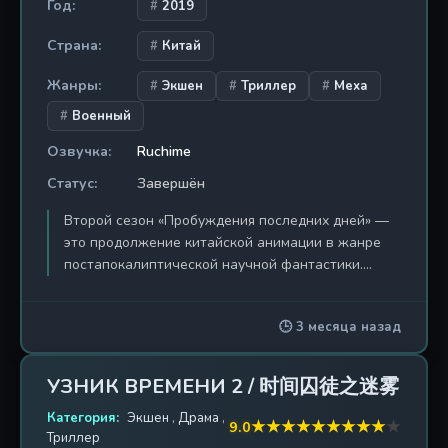
Год:
2019
Страна:
Китай
Жанры:
Экшен
Триллер
Меха
Военный
Озвучка:
Ruchime
Статус:
Завершён
Второй сезон «Пробуждения последних дней» —
это продолжение китайской анимации в жанре
постапокалиптической научной фантастики.
События разворачиваются в мире, который был
разрушен неизвестной катастрофой, вызванной
🕒 3 месяца назад
вторжением загадочной расы пришельцев или
мутантов. Главные герои, пережившие первую
волну вторжения, вынуждены адаптироваться к
УЗНИК ВРЕМЕНИ 2 / 时间囚徒之迷雾
новым жестоким условиям выживания, где
Категория:
каждый день может стать последним. Сериал
Экшен
,
Драма
,
★
★
★
★
★
★
★
★
★
★
9.0
Триллер
сочетает элементы меха (боевые экзоскелеты и