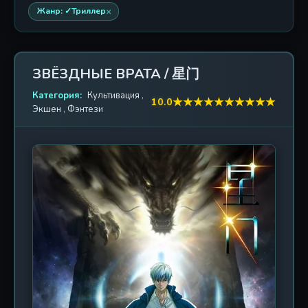
×
Жанр: ✓Триллер
ЗВЁЗДНЫЕ ВРАТА / 星门
Категория:
Культивация
,
★
★
★
★
★
★
★
★
★
★
10.0
Экшен
,
Фэнтези