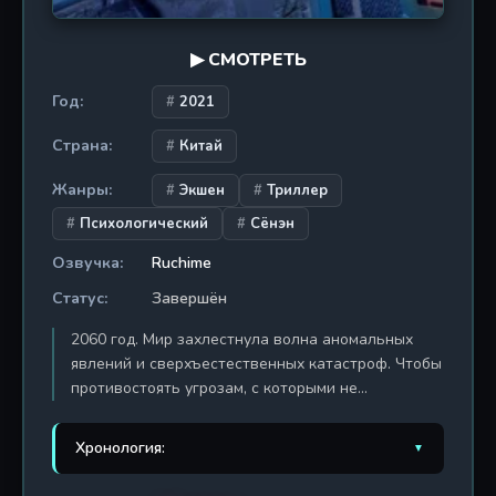
новые грани вселенной, где время — главный
тюремщик.
▶ СМОТРЕТЬ
Год:
2021
Страна:
Китай
Жанры:
Экшен
Триллер
Психологический
Сёнэн
Озвучка:
Ruchime
Статус:
Завершён
2060 год. Мир захлестнула волна аномальных
явлений и сверхъестественных катастроф. Чтобы
противостоять угрозам, с которыми не
справляются обычные военные силы, Всемирная
организация собирает лучших агентов со всех
Хронология:
▼
континентов, формируя сверхсекретное Бюро
Кризисов. Внутри бюро создается элитное