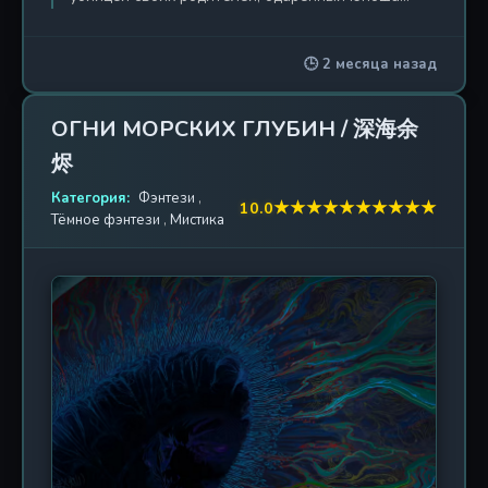
Чэнь Цзи неожиданно переносится в древний
мир. Судьба приводит его в ученики к лекарю из
🕒 2 месяца назад
медицинской клиники династии Нин, где он, сам
того не желая, впутывается в опасные интриги
Тайной канцелярии. Вынужденный стать
ОГНИ МОРСКИХ ГЛУБИН / 深海余
внештатным агентом этой могущественной
烬
организации, Чэнь Цзи быстро осознаёт, что
служит лишь пешкой в чужой игре. Однако самое
Категория:
Фэнтези
,
★
★
★
★
★
★
★
★
★
★
10.0
страшное открытие ждёт его впереди: он
Тёмное фэнтези
,
Мистика
обнаруживает, что одновременно является
шпионом, внедрённым во враждебное
государство. Зажатый между двумя империями,
между долгом и местью, между прошлым и
настоящим, Чэнь Цзи оказывается в водовороте
безжалостной борьбы за власть. Его цель —
выжить и перевернуть шахматную доску,
используя всё современное знание как оружие
против мистических систем культивации. Он —
пешка, стремящаяся стать королём, и его мечом
станет сама гора Циншань, чтобы сокрушить