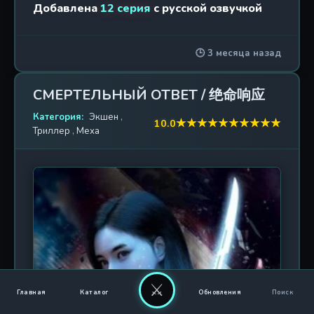
1. Узник времени
2021 г. / 24 эп.
Добавлена
12 серия
с русской озвучкой
подразделение «Фантом», куда входят только
лучшие из лучших — оперативники с
2. Узник времени 2
2022 г. / 12 эп.
уникальными навыками и безупречной
🕒 3 месяца назад
репутацией. Капитан отряда, Хоюань, всегда
верил в справедливость и честь, но жестокая
реальность разбила его идеалы вдребезги. Три
СМЕРТЕЛЬНЫЙ ОТВЕТ / 绝命响应
года назад во время рядовой миссии по приему
ценного артефакта отряд «Фантом» попал в
Категория:
Экшен
,
★
★
★
★
★
★
★
★
★
★
10.0
Триллер
,
Меха
хитроумную засаду, устроенную конкурирующей
группой Дерека. Из-за доверчивости капитана,
чуть не стоившей всем жизни, большая часть
команды была уничтожена. Сам Хоюань,
преданный и подставленный, был сброшен с
обрыва, но чудом выжил. Целевой артефакт —
легендарный Камень Бессмертия — случайно
слился с телом умирающего капитана, даровав
ему невероятную силу управления временем.
Теперь Хоюань способен останавливать
⚔
мгновения, обращать время вспять и ускорять
Главная
Каталог
Обновления
Поиск
собственное восприятие. Именно этот дар