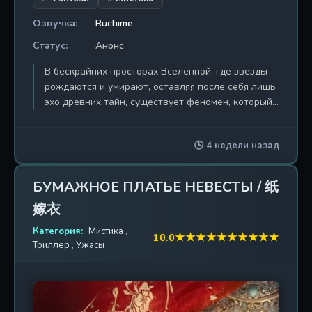
Озвучка:
Ruchime
Статус:
Анонс
В бескрайних просторах Вселенной, где звёзды
рождаются и умирают, оставляя после себя лишь
эхо древних тайн, существует феномен, который
называют Звёздными вратами. Это не просто
портал в иные миры — это врата в прошлое,
🕒 4 недели назад
настоящее и будущее, ключ к пониманию самой
сути мироздания. Главный герой, обычный юноша,
живущий в современном мегаполисе, однажды
БУМАЖНОЕ ПЛАТЬЕ НЕВЕСТЫ / 纸
сталкивается с необъяснимым явлением, которое
嫁衣
переворачивает его жизнь с ног на голову. Врата
открываются перед ним, приглашая вступить на
Категория:
Мистика
,
★
★
★
★
★
★
★
★
★
★
10.0
путь, полный опасностей и открытий. Но это не
Триллер
,
Ужасы
просто приключение — это путь мести,
закалённый в огне предательства и боли.
Каждый шаг сквозь пространство и время
приближает его к разгадке тайны, которая может