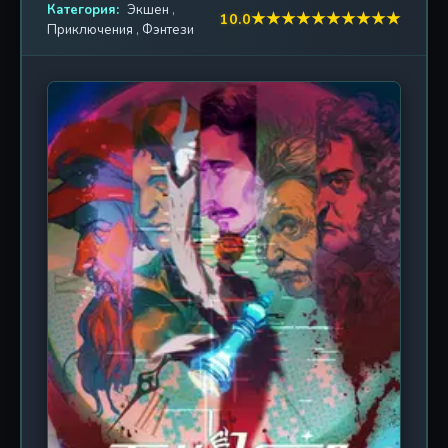
Категория:
дней. А затем — смерть, чтобы начать всё
Экшен
,
★
★
★
★
★
★
★
★
★
★
10.0
Приключения
,
Фэнтези
заново, но не очистить память. Здесь правит
«Зодиак» — двенадцать созданий, каждое из
которых — глава жестокой игры. Им не нужны
победители. Им нужно зрелище. Им нужно, чтобы
люди ломались, предавали, теряли себя. Игра —
это не битва за ресурсы. Это битва за рассудок. В
этом аду рождаются новые способности:
сверхъестественные дары, которые
пробуждаются в тех, кто способен выдержать
давление безысходности. Но дар — это не
спасение. Это ловушка, заставляющая думать,
что ты можешь вырваться. Ци Ся — один из таких
избранных. Он помнит больше, чем должен. Он
видит трещины в реальности. Он задаёт вопросы,
которые другие боятся произнести вслух:
«Почему именно мы? Сколько раз это уже было?
Что будет, если дойти до конца?» «Десять дней до
конца» — это история не о выживании. Это
история о том, как обычные люди превращаются