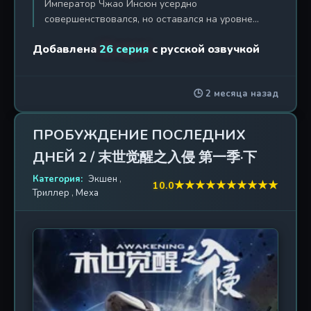
Император Чжао Инсюн усердно
совершенствовался, но оставался на уровне
Бессмертного Императора, не в силах прорваться
Добавлена
26 серия
с русской озвучкой
сквозь пустоту. Внезапно заработала
сильнейшая система совершенствования,
дремавшая 80 000 лет. Её первой задачей было
🕒 2 месяца назад
89 раз шлёпнуть по ягодицам Чжан Саня,
избранного, унизившего его 80 000 лет назад.
Наградой стал ключ к прорыву в следующий
ПРОБУЖДЕНИЕ ПОСЛЕДНИХ
уровень, «Первородный Дао Рифма». Чжао Инсюн
ДНЕЙ 2 / 末世觉醒之入侵 第一季·下
вернулся в секту Цинъюнь и обнаружил там Чжан
Саня, теперь уже красивого, страдающего
Категория:
Экшен
,
★
★
★
★
★
★
★
★
★
★
10.0
амнезией основателя секты. Секта приходила в
Триллер
,
Меха
упадок, осталось всего три ученицы, и она
находилась в осаде Кровожадной секты. После
уничтожения Секты Кровожадных и выполнения
задания Чжан Сан перешёл на стадию Золотого
Ядра, а Чжао Инсюн сам получил Рифму
Первородного Дао. Система продолжала
создавать проблемы: охотилась на живых
существ, не объясняя правил, выдавала карты