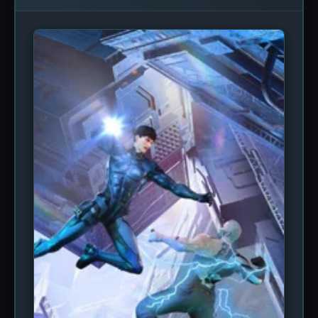
роботы), военной драмы и психологического
триллера, подчеркивая хрупкость человеческой
цивилизации перед лицом неизведанного. Во
втором сезоне («Вторжение») акцент смещается
на масштабные сражения и тактическое
противостояние: люди пытаются создать
оборонительные базы, добывать ресурсы и
искать союзников среди оставшихся выживших.
Анимация выполнена студией Oriental Creative
Color в стиле, близком к современным китайским
дунхуа, с динамичными сценами боев,
детализированными механизмами и мрачной
цветовой палитрой. Сюжет углубляется в
предысторию вторжения и раскрывает тайны
происхождения врагов. Каждый из 13 эпизодов
длительностью около 19 минут погружает
зрителя в атмосферу постоянной опасности, где
моральные дилеммы и потеря близких становятся
обыденностью. Фанаты жанра постапокалипсиса
оценят проработанную систему выживания,