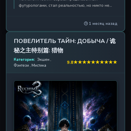
футурологами, стал реальностью, но никто не
ожидал, что ключ к управлению будущим будет
найден в древних городских легендах. «Клуб
🕒 1 месяц назад
гениев» — это анимационная адаптация
одноимённого веб-романа, которая
переосмысляет жанр интеллектуальной битвы,
ПОВЕЛИТЕЛЬ ТАЙН: ДОБЫЧА / 诡
смешивая научную фантастику с элементами
秘之主特别篇: 猎物
детектива и триллера. Сюжет строится вокруг
меняющихся мировых линий — каждый раз, когда
Категория:
Экшен
,
★
★
★
★
★
★
★
★
★
★
9.8
герои приближаются к разгадке тайны,
Фэнтези
,
Мистика
реальность перестраивается, ставя под вопрос
само понятие истины. В центре повествования —
закрытый клуб, объединяющий самых ярких умов
человечества. Но гениальность — это не только
дар, но и проклятие. Члены клуба вовлечены в
смертельно опасную игру, где ставки — судьба
цивилизации. Им предстоит столкнуться с
загадками, которые не поддаются логике, и
врагами, чьи мотивы скрыты за ширмой иллюзий.
Каждый шаг требует не просто интеллекта, но и