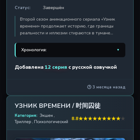
Статус:
Завершён
Второй сезон анимационного сериала «Узник
времени» продолжает историю, где границы
реальности и иллюзии стираются в тумане
времени. Главный герой, оказавшийся в центре
необъяснимых событий, вынужден снова
Хронология:
▼
столкнуться с загадочной петлей, которая
удерживает его сознание между прошлым и
1. Узник времени
2021 г. / 24 эп.
Добавлена
12 серия
с русской озвучкой
будущим. Теперь, когда тайны становятся все
глубже, а враги — сильнее, ему предстоит не
2. Узник времени 2
2022 г. / 12 эп.
просто выжить, но и разгадать истинную природу
🕒 3 месяца назад
своей заточенности во временном потоке. Сюжет
наполнен динамичными сражениями, научно-
фантастическими элементами и
УЗНИК ВРЕМЕНИ / 时间囚徒
сверхъестественными способностями, которые
заставляют персонажей пересмотреть свои
Категория:
Экшен
,
★
★
★
★
★
★
★
★
★
★
8.8
Триллер
,
Психологический
моральные принципы и цели. Мир сериала — это
мрачная, но завораживающая смесь технологий и
мистики, где каждое решение может привести к