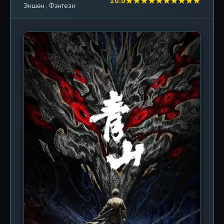
★
★
★
★
★
★
★
★
★
★
10.0
Экшен
,
Фэнтези
на гигантской шахматной доске судьбы. В основе
сюжета лежит рискованная сделка между
Алджером и Одри. Алджер, хитрый «Морской
волк», узнаёт, что могущественный Килангос,
один из Семи Пиратских Адмиралов, объявился в
Бэклунде. Понимая, что в одиночку ему не
справиться с угрозой такого масштаба, он
предлагает сделку юной аристократке Одри: её
связи и разведданные в обмен на прикрытие и
помощь Таро-клуба. Истинной же целью
Алджера является сведение личных счетов — он
жаждет заполучить голову адмирала, но для
этого ему нужна не только информация, но и
благословение самого Дурака, покровителя
Клуба. Мир «Повелителя тайн» — это
стимпанковская эпоха, где таинственные
последователи и нумерологи спорят за силу, а
Секретная Полиция пытается сохранить хрупкий
порядок. Каждая из 25 минут серии наполнена
гнетущей атмосферой, заговорами и скрытыми