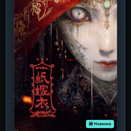
изменить судьбу всего человечества. В мире, где
магия переплетается с технологией, а древние
легенды становятся реальностью, герой должен
найти союзников среди тех, кто также ищет
истину. Но доверять здесь нельзя никому: тени
прошлого скрывают чудовищные секреты, а за
каждым углом поджидает новая угроза.
Городские небоскрёбы соседствуют с руинами
забытых цивилизаций, а привычная реальность
то и дело трескается, обнажая изнанку бытия.
Это история о том, как обычный человек
становится частью великой эпопеи, где решается
вопрос жизни и смерти не только для него, но и
для целых миров. Студия Qiyuan Yinghua,
известная своими яркими визуальными
решениями и динамичными сценами, создаёт
уникальную атмосферу, где каждый кадр дышит
напряжением и красотой. Зрителя ждут
захватывающие сражения, запутанные
головоломки и неожиданные повороты сюжета,
🆕 Новинка
которые держат в напряжении до последней