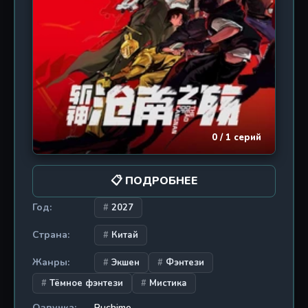
запретные склепы, расшифровывает старинные
манускрипты и сталкивается с разгневанными
духами, охраняющими тайну вековой давности.
Чем глубже она погружается в историю культа,
тем яснее понимает: бумажное платье — это не
просто символ смерти, это ключ к освобождению
душ, запертых между мирами. Сериал «Бумажное
платье невесты» — это атмосферное аниме в
жанре мистического хоррора, наполненное
0 / 1 серий
элементами китайского фольклора,
головоломками и леденящими кровь сценами.
Каждая серия раскрывает новый слой загадки,
📋 ПОДРОБНЕЕ
балансируя на грани между реальностью и
потусторонним миром. Готовы ли вы узнать, что
Год:
2027
скрывается под бумажным одеянием?
Страна:
Китай
Жанры:
Экшен
Фэнтези
Тёмное фэнтези
Мистика
Озвучка:
Ruchime