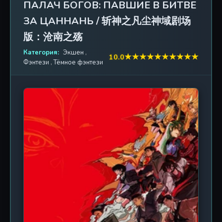
ПАЛАЧ БОГОВ: ПАВШИЕ В БИТВЕ
кошмаров, когда ей начинает сниться один и тот
ЗА ЦАННАНЬ / 斩神之凡尘神域剧场
же сон: она стоит в свадебном зале, но вместо
алого шелка на ней — белое погребальное
版：沧南之殇
платье, а вокруг — безмолвные бумажные
Категория:
Экшен
,
фигуры с пустыми глазницами. Пытаясь
★
★
★
★
★
★
★
★
★
★
10.0
Фэнтези
,
Тёмное фэнтези
разорвать порочный круг сновидений, Тао
отправляется в реальное путешествие в
Цзанлин, где сталкивается с леденящей душу
реальностью. Деревня живёт по своим жестоким
законам: раз в несколько лет совет старейшин
выбирает «невесту», которую насильно уводят в
древний храм, посвященный загадочному
божеству Цзанцзунь. Любой, кто пытается
помешать ритуалу, исчезает бесследно, а его имя
вымарывают из всех хроник. По мере
расследования Тао обнаруживает связь между
своим прошлым воплощением и исчезновением
нескольких девушек за последние сто лет.
Вместе с местным археологом, изучающим
аномалии в Цзанлине, она проникает в