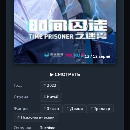
напряжения между персонажами и неожиданные
повороты. «Пробуждение последних дней 2»
подойдет тем, кто ищет мрачный научно-
фантастический экшен с элементами военной
тактики и меха, напоминающий смесь «Attack on
Titan» и «Pacific Rim» в китайской интерпретации.
12 / 12 серий
▶ СМОТРЕТЬ
Год:
2022
Страна:
Китай
Жанры:
Экшен
Драма
Триллер
Психологический
Озвучка:
Ruchime