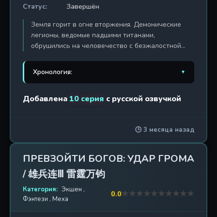
Статус:
Завершён
Земля горит в огне вторжения. Демонические
легионы, ведомые падшими титанами,
обрушились на человечество с безжалостной
мощью, перед которой меркнут любые земные
армии. Небеса расколоты — эскадрильи
Хронология:
▼
истребителей бессильны против живой тьмы, а
океаны кипят от взрывов. Но в этом аду
1. Превзойти богов
2013 г. / 33 эп.
Добавлена
10 серия
с русской озвучкой
рождается новая надежда. Выпускники Академии
Превысших Существ, те, кто ещё вчера были
2. Превзойти богов: Боги
2015 г. / 10 эп.
обычными студентами, теперь вынуждены стать
🕒 3 месяца назад
богами на поле боя. В третьем сезоне культовой
3. Превзойти богов: Чёрная
2016 г. / 10 эп.
дунхуа "Превзойти богов" разворачивается
броня
эпическое противостояние между порядком и
ПРЕВЗОЙТИ БОГОВ: УДАР ГРОМА
хаосом. Ангельские воители, спустившиеся с
4. Превзойти богов: Чёрные
2017 г. / 33 эп.
/ 雄兵连Ⅲ 雷霆万钧
небес, заключают хрупкий союз с людьми, чтобы
войска
дать отпор вторжению. Могущественные
Категория:
Экшен
,
★
★
★
★
★
★
★
★
★
★
0.0
существа, доселе скрывавшиеся в тени, выходят
5. Превзойти богов: Приход
Фэнтези
,
Меха
2019 г. / 26 эп.
на свет. Противостояние перерастает в войну
чёрного войска
богов, где каждое решение может стоить