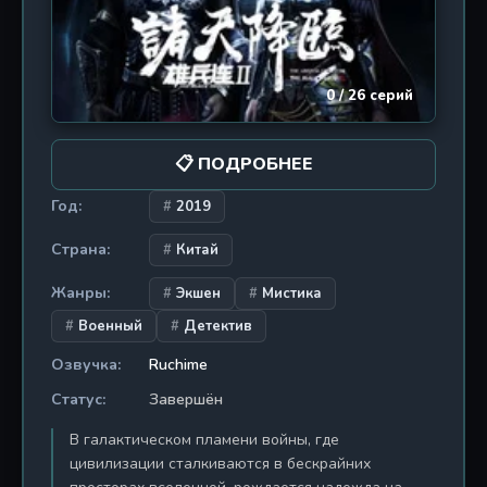
подойдет тем, кто ищет мрачный научно-
фантастический экшен с элементами военной
тактики и меха, напоминающий смесь «Attack on
Titan» и «Pacific Rim» в китайской интерпретации.
0 / 26 серий
📋 ПОДРОБНЕЕ
Год:
2019
Страна:
Китай
Жанры:
Экшен
Мистика
Военный
Детектив
Озвучка:
Ruchime
Статус:
Завершён
В галактическом пламени войны, где
цивилизации сталкиваются в бескрайних