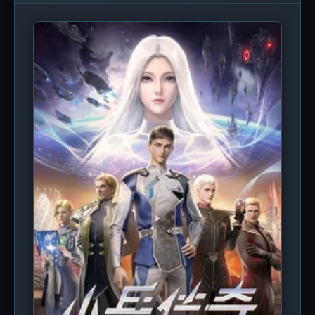
программы, направленной на создание солдат
будущего с использованием передовых
нейроинтерфейсов и систем невидимости.
Главный герой, элитный боец спецподразделения,
оказывается втянут в смертельно опасную игру,
где вчерашние союзники становятся врагами, а
каждый новый шаг может оказаться последним.
Атмосфера сериала пропитана духом нуара и
военного триллера: тёмные коридоры брошенных
лабораторий, мерцание тактических экранов,
приглушённые переговоры по рации и внезапные
вспышки перестрелок. Особое внимание уделено
психологической составляющей. Персонажи
вынуждены бороться не только с внешними
угрозами, но и с внутренними демонами,
паранойей и потерей доверия. Каждый эпизод —
это новый виток напряжённого расследования,
где детективная линия тесно переплетается с
военной тактикой и элементами мистики. Зритель
вместе с героями пытается распутать клубок лжи
и найти истину, скрытую за грифом «Совершенно