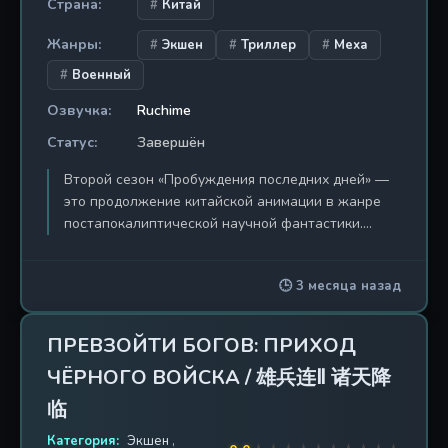
Страна:
Китай
Жанры:
Экшен
Триллер
Меха
Военный
Озвучка:
Ruchime
Статус:
Завершён
Второй сезон «Пробуждения последних дней» —
это продолжение китайской анимации в жанре
постапокалиптической научной фантастики.
События разворачиваются в мире, который был
разрушен неизвестной катастрофой, вызванной
🕒 3 месяца назад
вторжением загадочной расы пришельцев или
мутантов. Главные герои, пережившие первую
волну вторжения, вынуждены адаптироваться к
ПРЕВЗОЙТИ БОГОВ: ПРИХОД
новым жестоким условиям выживания, где
ЧЁРНОГО ВОЙСКА / 雄兵连Ⅱ 诸天降
каждый день может стать последним. Сериал
сочетает элементы меха (боевые экзоскелеты и
临
роботы), военной драмы и психологического
Категория:
Экшен
,
триллера, подчеркивая хрупкость человеческой