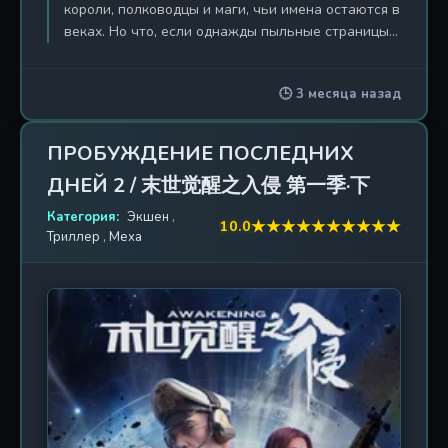
короли, полководцы и маги, чьи имена остаются в
веках. Но что, если однажды пыльные страницы
хроник перевернёт горстка наёмников, у которых
за душой нет ни родовых земель, ни благородной
🕒 3 месяца назад
крови? Именно с этого вопроса начинается сага
«Мир Сфиры», разворачивающаяся на просторах
континента Эйм, где магия переплетается с
ПРОБУЖДЕНИЕ ПОСЛЕДНИХ
железом, а судьбы целых государств зависят от
ДНЕЙ 2 / 末世觉醒之入侵 第一季·下
прихоти меча. В центре повествования — троица
безвестных искателей приключений: Айми
Категория:
Экшен
,
★
★
★
★
★
★
★
★
★
★
10.0
Хаббер, юноша с душой стратега и циничной
Триллер
,
Меха
улыбкой; Большой Мясник, грубый гигант с
сердцем, полным боли; и загадочный эльф-
лучник, хранящий тайны древней расы. Они
начинают как обычные «псы войны», готовые за
золотой выполнить любой приказ. Но когда в
мире происходит великий катаклизм и старые
империи начинают рушиться, именно эти трое
оказываются в эпицентре бури — не как пешки, а
как игроки, меняющие саму доску. История,