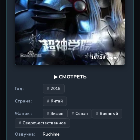
силой божества? И может ли искупление быть
найдено на поле боя? Сезон выходил в 2016 году
от студии Transcendence Picture и состоит из
десяти эпизодов, каждый из которых длится
около 19 минут. Это обязательный просмотр для
фанатов, которые ищут не просто анимацию, а
полноценную эпическую научную фантастику с
элементами культивации, драмы и китайской
10 / 10 серий
мифологии в космических декорациях.
▶ СМОТРЕТЬ
Год:
2015
Страна:
Китай
Жанры:
Экшен
Сёнэн
Военный
Сверхъестественное
Озвучка:
Ruchime