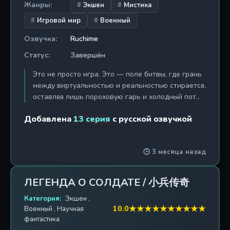
Жанры:
Экшен
Мистика
Игровой мир
Военный
Озвучка:
Ruchime
Статус:
Завершён
Это не просто игра. Это — поле битвы, где грань
между виртуальностью и реальностью стирается,
оставляя лишь пороховую гарь и холодный пот
на висках. «Перекрёстный огонь: Проект
Добавлена
13 серия
с русской озвучкой
«Призрак»» — это мрачный и динамичный
китайский анимационный сериал (донхуа),
созданный по мотивам культовой
🕒 3 месяца назад
многопользовательской игры CrossFire. Сюжет
бросает зрителя в водоворот секретных военных
операций, технологических заговоров и
ЛЕГЕНДА О СОЛДАТЕ / 小兵传奇
сверхсекретных экспериментов, где главное
оружие — не только пуля, но и информация.
Категория:
Экшен
,
★
★
★
★
★
★
★
★
★
★
10.0
Военный
,
Научная
История разворачивается вокруг загадочного
фантастика
«Проекта «Призрак»» — правительственной