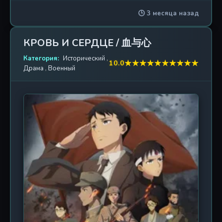
бесконечными войнами между могущественными
🕒 3 месяца назад
корпорациями, сепаратистскими группировками и
фракциями Галактического Союза. В этом мире
хаоса и огня у каждого есть выбор: быть
КРОВЬ И СЕРДЦЕ / 血与心
побежденным или сражаться. Тан Лун, обычный
Категория:
юноша с необычайной мечтой, с детства грезит о
Исторический
,
★
★
★
★
★
★
★
★
★
★
10.0
Драма
,
Военный
звании Маршала, способного объединить
разрозненные человеческие миры. Но путь к
величию начинается не с побед, а с грязи и пота
на учебном полигоне. Судьба заносит его в
элитную, но почти забытую дивизию —
подразделение, которое официально уже не
существует, чьи бойцы действуют в тени,
выполняя миссии, о которых никто не узнает. Там
Тан Лун попадает к инструкторам с
нетрадиционными, порой жестокими методами
обучения. Каждый день здесь — испытание на
прочность: физические перегрузки, тактические
симуляции, стрессоустойчивость и искусство
выживания. Но Тан Лун не сдается. В то время