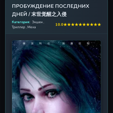
Череда кровавых конфликтов, подогреваемых
ПРОБУЖДЕНИЕ ПОСЛЕДНИХ
гонкой вооружений, привела почти к тотальному
ДНЕЙ / 末世觉醒之入侵
уничтожению человечества. Тени древних рас,
пробуждённых генным взрывом, навсегда стерли
Категория:
Экшен
,
★
★
★
★
★
★
★
★
★
★
10.0
города с лица земли. После того, как пыль осела,
Триллер
,
Меха
остатки цивилизации уползли под воду и в
пещеры. Две сверхдержавы — «Глубокое море» и
«Змея пустыни» — затаились, готовясь к новому
броску. Но мир, который они заключили, оказался
лишь хрупким перемирием. Главный герой —
юный выпускник академии, в котором дремлет
сила, способная переломить ход истории. Ему
предстоит овладеть древним навыком
«божественного стрелка», разобраться в паутине
заговоров и принять сторону в войне, где каждая
пуля решает судьбу человечества. От городских
небоскрёбов до подземных лабораторий — его
путь усеян трупами врагов и тайнами, которые
лучше бы остались погребёнными. Сериал «Век
стрелка» — это динамичное сочетание