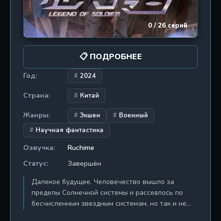
секретно». Визуальный стиль донхуа впечатляет
своей проработанностью: реалистичные модели
0 / 26 серий
персонажей, хореография боевых сцен,
динамичный монтаж и качественная работа со
светом и тенью. Проект «Призрак» — это не
📋 ПОДРОБНЕЕ
просто экранизация игры, а самостоятельное,
глубокое произведение, которое понравится как
Год:
2024
фанатам вселенной CrossFire, так и любителям
Страна:
Китай
жанров экшен, детектив и военная фантастика.
Погрузитесь в мир, где тень может убить, а
Жанры:
Экшен
Военный
призрак — оказаться реальным.
Научная фантастика
Озвучка:
Ruchime
Статус:
Завершён
Далекое будущее. Человечество вышло за
пределы Солнечной системы и рассеялось по
бесчисленным звездным системам, но так и не
смогло обрести покой. Галактика раздираема