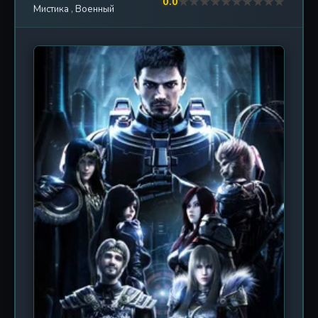
★
★
★
★
★
★
★
★
★
★
0.0
Мистика
,
Военный
цивилизации перед лицом неизведанного. Во
втором сезоне («Вторжение») акцент смещается
на масштабные сражения и тактическое
противостояние: люди пытаются создать
оборонительные базы, добывать ресурсы и
искать союзников среди оставшихся выживших.
Анимация выполнена студией Oriental Creative
Color в стиле, близком к современным китайским
дунхуа, с динамичными сценами боев,
детализированными механизмами и мрачной
цветовой палитрой. Сюжет углубляется в
предысторию вторжения и раскрывает тайны
происхождения врагов. Каждый из 13 эпизодов
длительностью около 19 минут погружает
зрителя в атмосферу постоянной опасности, где
моральные дилеммы и потеря близких становятся
обыденностью. Фанаты жанра постапокалипсиса
оценят проработанную систему выживания,
напряжения между персонажами и неожиданные
повороты. «Пробуждение последних дней 2»