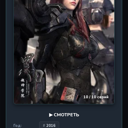
разгадывать загадки собственного
происхождения. Это история о преданности,
жертве и бесконечной борьбе за выживание
среди звёзд, где каждый новый эпизод
раскрывает всё более масштабный и пугающий
замысел врага.
10 / 10 серий
▶ СМОТРЕТЬ
Год:
2016