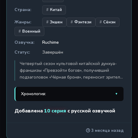
Страна:
Китай
Жанры:
Экшен
Фэнтези
Сёнэн
Военный
Озвучка:
Ruchime
Статус:
Завершён
Четвертый сезон культовой китайской дунхуа-
франшизы «Превзойти богов», получивший
подзаголовок «Чёрная броня», переносит зрителя
в самое сердце галактической войны, где судьба
человечества висит на волоске. После
Хронология:
▼
глобального вторжения небесных захватчиков и
разрушения родного мира, уцелевшие
1. Превзойти богов
2013 г. / 33 эп.
Добавлена
10 серия
с русской озвучкой
цивилизации объединяются под знаменами
элитного армейского подразделения. В центре
2. Превзойти богов: Боги
2015 г. / 10 эп.
повествования — элитные суперсолдаты и
🕒 3 месяца назад
божественные существа, облаченные в древние
3. Превзойти богов:
2016 г. / 10 эп.