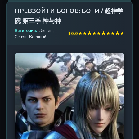
артефакты и новейшие высокотехнологичные
Чёрная броня
доспехи, способные манипулировать энергией
ПРЕВЗОЙТИ БОГОВ: БОГИ / 超神学
измерений. Главная героиня сезона — Роза (или
4. Превзойти богов: Чёрные
2017 г. / 33 эп.
院 第三季 神与神
Цян Вэй в оригинале), воин из королевства
войска
Демонов, обладающая безжалостным характером
Категория:
Экшен
,
★
★
★
★
★
★
★
★
★
★
10.0
и поистине разрушительной мощью. Именно ей
5. Превзойти богов: Приход
Сёнэн
,
Военный
2019 г. / 26 эп.
суждено примерить таинственную Чёрную броню
чёрного войска
— реликвию, которая пробуждает первобытные
силы вселенной, но подвергает носителя
6. Превзойти богов: Удар
2022 г. / 33 эп.
бесконечным мучениям и риску потери рассудка.
грома
Сюжет раскрывает последствия битвы за
выживание в пустоте космоса, где союзники
становятся врагами, а боги — жертвами. Зрителя
ждут зрелищные сражения с использованием
продвинутой 3D-графики, смена ракурсов от
масштабных космических баталий до интимных
драм внутри отрядов. Визуальный стиль сочетает
в себе эпичность «Трансформеров» и
философскую глубину «Евангелиона», задаваясь
вопросами: что значит быть человеком среди
звезд? Возможно ли сохранить душу, обладая