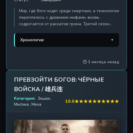
Мир, где боги ходят среди смертных, а технологии
переплелись с древними мифами, вновь
содрогается от раскатов грома. Третий сезон
эпической саги «Превзойти богов» поднимает
ставки до небес, бросая элитный отряд «Чёрных
Хронология:
▼
войск» в водоворот галактической войны, где
исход битвы решает не только сила оружия, но и
1. Превзойти богов
2013 г. / 33 эп.
воля к бессмертию. После событий предыдущих
🕒 3 месяца назад
сезонов, когда земляне столкнулись с
2. Превзойти богов: Боги
2015 г. / 10 эп.
вторжением инопланетных цивилизаций и
пробуждением генов богов, команда, ведомая
3. Превзойти богов: Чёрная
ПРЕВЗОЙТИ БОГОВ: ЧЁРНЫЕ
2016 г. / 10 эп.
сияющей Леоной, вынуждена столкнуться с новой
броня
ВОЙСКА / 雄兵连
угрозой — хаосом, который несёт в себе древнее
пророчество о «Громовом ударе», способном
4. Превзойти богов: Чёрные
Категория:
Экшен
,
2017 г. / 33 эп.
★
★
★
★
★
★
★
★
★
★
10.0
расколоть реальность. Каждый из членов отряда
войска
Мистика
,
Меха
— носитель уникального генетического кода,
дарующего немыслимые способности, от
5. Превзойти богов: Приход
2019 г. / 26 эп.
управления галактическими энергиями до
чёрного войска
перевоплощения в божественных воинов. Но