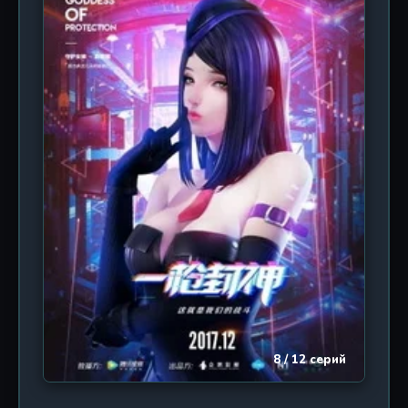
беспрецедентной для анимации достоверностью
воссоздает ключевые исторические вехи:
Ляошэньское и Пинцзиньское сражения
Гражданской войны, а также суровые будни
Корейской войны. Мы видим, как юноша,
воспитанный в японской культуре, постепенно
проникается идеалами пролетарского
интернационализма, находит братьев по оружию
и обретает новое сердце — сердце, бьющееся в
унисон с судьбой Китая. Это аниме — гимн
человеческой стойкости, силе выбора и
способности любить Родину, даже если она не та,
где ты родился. Каждая серия пропитана духом
времени: пыльные дороги Маньчжурии, стальные
нервы сражений, тихие моменты солдатской
дружбы и горький привкус утрат.
8 / 12 серий