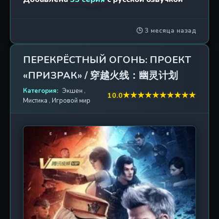
воины. Они — оружие, способное противостоять
2. Превзойти богов: Боги
2015 г. / 10 эп.
армадам из глубин космоса. Так формируются
🕒 3 месяца назад
«Чёрные войска»: отряд, призванный встать на
3. Превзойти богов: Чёрная
2016 г. / 10 эп.
пути вторжения прожорливой расы Таоти,
броня
управляемой безумным Богом Смерти Картусом.
ПЕРЕКРЁСТНЫЙ ОГОНЬ: ПРОЕКТ
Но война эта ведётся на многих фронтах.
4. Превзойти богов:
2017 г. / 33 эп.
«ПРИЗРАК» / 穿越火线：幽灵计划
Архангелы Небес, падшие демоны Морганы и
Чёрные войска
таинственные советы Божественной Семинарии
Категория:
Экшен
,
★
★
★
★
★
★
★
★
★
★
10.0
ведут свою шахматную партию, где пешки — это
5. Превзойти богов: Приход
Мистика
,
Игровой мир
2019 г. / 26 эп.
звёздные системы. Каждый из отряда Леоны
чёрного войска
несёт в себе фрагмент забытого могущества:
одни управляют галактиками, другие — стихиями,
6. Превзойти богов: Удар
2022 г. / 33 эп.
третьи — самой реальностью. На кону не просто
грома
планета. На кону — эволюция и право
человечества на существование. Впереди —
сражения, предательства и разгадка тайны: что
же на самом деле стоит за пробуждением богов
на Земле? «Чёрные войска» — это не просто
военная организация. Это последняя надежда
перед лицом хаоса, который уже перестал быть