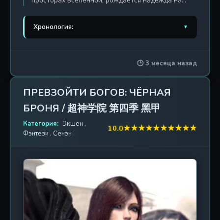
просторах вселенной, рождается надежда на
спасение Земли — отряд, состоящий из
наследников супергенов. Противостояние между
Хронология:
▼
богоподобными существами и армиями
инопланетных захватчиков достигает своего
1. Превзойти богов
2013 г. / 33 эп.
апогея, когда на арену выходит легендарный
🕒 3 месяца назад
отряд «Чёрное войско». «Превзойти богов: Приход
2. Превзойти богов: Боги
2015 г. / 10 эп.
чёрного войска» (Xiong Bing Lian II: Zhu Tian
Jianglin) — это прямое продолжение эпической
3. Превзойти богов: Чёрная
ПРЕВЗОЙТИ БОГОВ: ЧЁРНАЯ
2016 г. / 10 эп.
саги, переносящее зрителя с полей сражений на
броня
БРОНЯ / 超神学院 第四季 黑甲
Земле в самое сердце космического конфликта.
Теперь, когда границы между мирами
4. Превзойти богов: Чёрные
Категория:
Экшен
,
2017 г. / 33 эп.
★
★
★
★
★
★
★
★
★
★
10.0
истончились, а древние тайны выходят на свет,
войска
Фэнтези
,
Сёнэн
каждый шаг воинов определяет не только их
собственную судьбу, но и будущее всего
5. Превзойти богов:
2019 г. / 26 эп.
человечества. Аниме-сериал погружает в
Приход чёрного войска
мрачную атмосферу космической оперы, где
смешиваются научная фантастика, мистика и
6. Превзойти богов: Удар
2022 г. / 33 эп.
напряжённый экшен. Сражаясь с армадами
грома
ангелов и демонов, элитные солдаты вынуждены
не только проявлять чудеса тактики и силы, но и