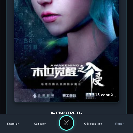
киберпанка и восточного экшена, где
сверхспособности гармонично переплетаются с
концепцией «ци» и боевых техник. Каждая
перестрелка — это танец смерти, где скорость и
реакция решают всё. Драматические моменты,
раскрывающие природу генетического дара,
сменяются эпичными сражениями, выполненными
в стиле трёхмерной анимации. Зрителя ждёт
глубокий сюжет о цене власти, предательстве и
поиске своего предназначения в мире, где
каждый сам решает, кем ему стать: героем или
монстром. Производством занималась студия
Mokai Technology при поддержке Tencent Penguin
Pictures, что гарантирует высочайший уровень
визуального исполнения и увлекательный темп
13 / 13 серий
повествования.
▶ СМОТРЕТЬ
⚔
Год:
Главная
Каталог
Обновления
Поиск
2018