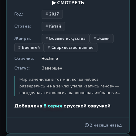
▶ СМОТРЕТЬ
Год:
2017
Страна:
Китай
Жанры:
Боевые искусства
Экшен
Военный
Сверхъестественное
Озвучка:
Ruchime
Статус:
Завершён
Мир изменился в тот миг, когда небеса
разверзлись и на землю упала «запись генов» —
загадочная технология, даровавшая избранным
нечеловеческие способности. Те, кто смог
Добавлена
8 серия
с русской озвучкой
раскрыть генетический замок, обрели
сверхскорость, нечеловеческую силу и
обострённые чувства, став новым видом солдат
🕒 2 месяца назад
— «агентами». Элита среди них получила имя, от
которого враги впадали в трепет: «бог стрельбы».