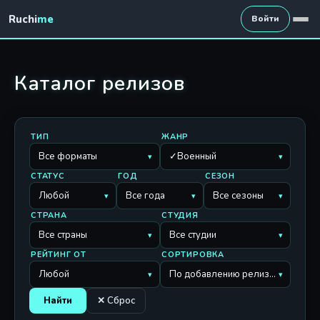
Ruchi
me
Войти
Каталог релизов
ТИП
ЖАНР
Все форматы
✓Военный
▾
▾
СТАТУС
ГОД
СЕЗОН
Любой
Все года
Все сезоны
▾
▾
▾
СТРАНА
СТУДИЯ
Все страны
Все студии
▾
▾
РЕЙТИНГ ОТ
СОРТИРОВКА
Любой
По добавлению релизов
▾
▾
Найти
✕ Сброс