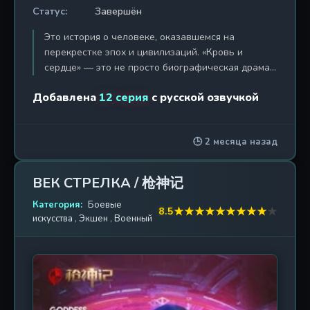
Статус:
Завершён
Это история о человеке, оказавшемся на
перекрестке эпох и цивилизаций. «Кровь и
сердце» — это не просто биографическая драма,
а пронзительное свидетельство о судьбе
Добавлена
12 серия
с русской озвучкой
японского юноши, который выбрал путь, идущий
вразрез с его происхождением. Главный герой,
Мэгуми Сунахара, родился в 1933 году на острове
🕒 2 месяца назад
Кюсю, но волею судьбы еще в детстве оказался в
оккупированном Китае. После капитуляции
Японии и краха Квантунской армии он остался на
ВЕК СТРЕЛКА / 枪神记
чужбине, одинокий и потерянный, вынужденный
бороться за выживание, работая пастухом у
Категория:
Боевые
★
★
★
★
★
★
★
★
★
★
8.5
искусства
,
Экшен
,
Военный
местного помещика. Этот период лишений и
несправедливости закалил его дух и пробудил в
нем глубокое сочувствие к простым китайским
крестьянам. В 1948 году, приняв китайское имя
Чжан Жунцин, он вступает в ряды Народно-
освободительной армии Китая. Сериал с