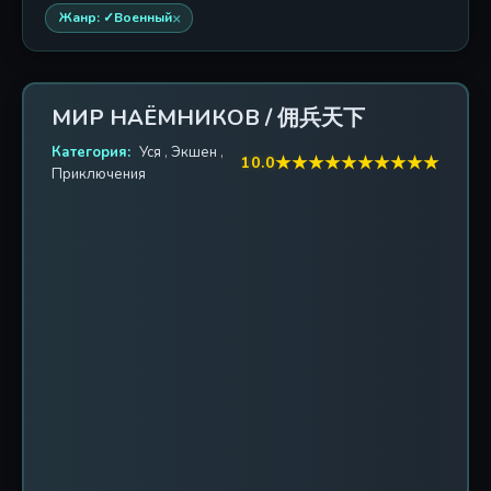
×
Жанр: ✓Военный
МИР НАЁМНИКОВ / 佣兵天下
Категория:
Уся
,
Экшен
,
★
★
★
★
★
★
★
★
★
★
10.0
Приключения