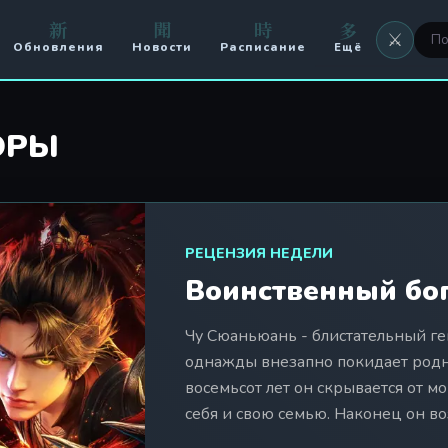
新
聞
時
多
⚔️
Обновления
Новости
Расписание
Ещё
⚔️ Оружие
🖼 Аватары
ОРЫ
🏟️ Арена
⚔️ Кланы
🥊 PvP
РЕЦЕНЗИЯ НЕДЕЛИ
Воинственный бог
Чу Сюаньюань - блистательный ге
однажды внезапно покидает родн
восемьсот лет он скрывается от м
себя и свою семью. Наконец он во
маленьким сыном Чу Фэном, рожд