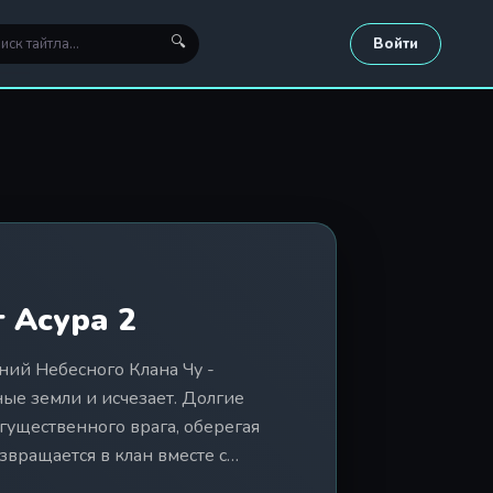
🔍
Войти
 Асура 2
ний Небесного Клана Чу -
ые земли и исчезает. Долгие
огущественного врага, оберегая
звращается в клан вместе с
ённым в изгнании. Однако дома