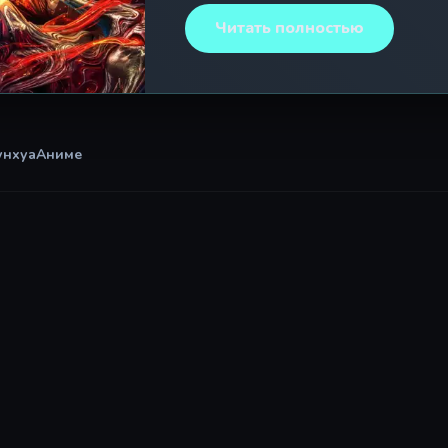
их ждёт коварный заговор: недо
Читать полностью
«отбросом», лишённым способност
наказание отца и сына ссылают в
мрачное место, где сама земля в
силу из узников. Видя, как страд
принимает
унхуа
Аниме