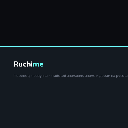
Ruchi
me
Перевод и озвучка китайской анимации, аниме и дорам на русски