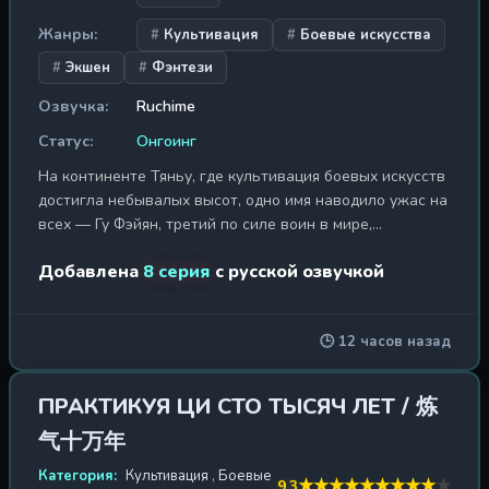
Жанры:
Культивация
Боевые искусства
Экшен
Фэнтези
Озвучка:
Ruchime
Статус:
Онгоинг
На континенте Тяньу, где культивация боевых искусств
достигла небывалых высот, одно имя наводило ужас на
всех — Гу Фэйян, третий по силе воин в мире,
Император боевых искусств Поцзюнь. Его сила
Добавлена
8 серия
с русской озвучкой
достигла предела Девяти Небес, но дальше путь был
закрыт, словно сама вселенная воздвигла стену на
пути к бессмертию. Многие годы он искал способ
🕒 12 часов назад
преодолеть этот барьер, но законы мироздания были
неумолимы. И тогда он решился на отчаянный шаг:
используя чувства владычицы Небесного дворца Цюй
ПРАКТИКУЯ ЦИ СТО ТЫСЯЧ ЛЕТ / 炼
Хунъянь, Гу Фэйян вплел в ткань реальности
气十万年
грандиозную интригу, пожертвовав внеземной
демонической энергией, чтобы переродиться и начать
Категория:
Культивация
,
Боевые
★
★
★
★
★
★
★
★
★
★
9.3
свой путь заново. Так появился Ли Юньсяо —