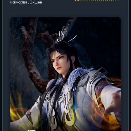
искусства
,
Экшен
пятнадцатилетний юноша из королевства Тяньшуй,
старший внук семьи Ли, правящей Маршальским
особняком. Но новое тело не означало новую судьбу.
Королевство Тяньшуй оказалось в огне вражды:
внешние враги точили клинки у границ, а внутри
дворца разгоралась борьба наследников за трон.
Семья Ли, сосредоточившая в своих руках военную
мощь, оказалась в эпицентре шторма, где каждый
неверный шаг грозил гибелью всему роду. Однако для
Ли Юньсяо, сохранившего память и мудрость
величайшего воина прошлой жизни, интриги смертных
казались всего лишь детской игрой. С высоты своего
опыта он хладнокровно распутывал клубки
предательств, находил скрытые угрозы и прокладывал
путь через море крови и лжи. Он знал то, чего не знали
другие: в этом мире, где царит культура боевых
искусств, истинная сила рождается только изнутри. Его
цель оставалась неизменной — завершить великий
замысел, начатый в прошлой жизни, и заложить
фундамент для божественного царства. Но прежде