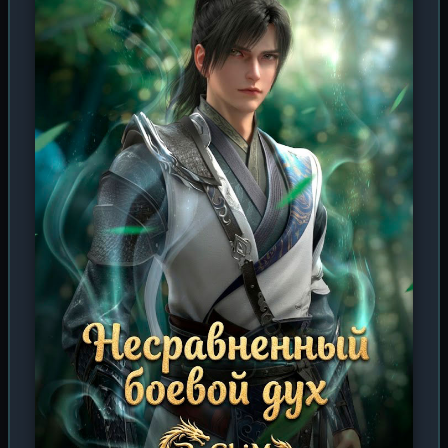
один неверный шаг, и ты не обретёшь силу, а станешь
пищей для порождений тьмы. Сюй Цин придётся
ожесточиться, научиться убивать не задумываясь и
доверять только себе, ведь свет в этом мире — всего
лишь воспоминание о прошлом, которого больше не
вернуть.