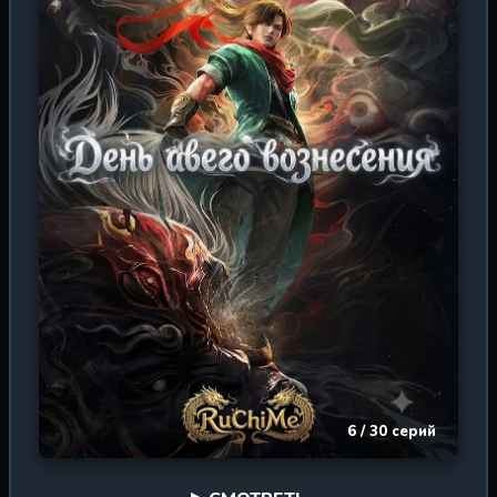
сделать невозможный выбор, от которого зависит
10. Сказания о демонах и
2026 г. / 52 эп.
будущее не только его друзей, но и всего континента.
богах 10
Погрузитесь в атмосферу восточного фэнтези, где
каждое заклинание — это искусство, а каждый взгляд
— скрытая угроза.
6 / 30 серий