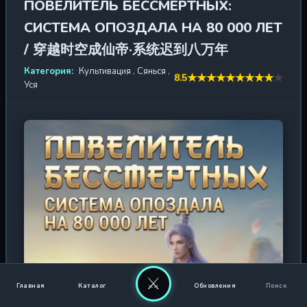
ПОВЕЛИТЕЛЬ БЕССМЕРТНЫХ:
Чжан Саня, теперь уже красивого, страдающего
СИСТЕМА ОПОЗДАЛА НА 80 000 ЛЕТ
амнезией основателя секты. Секта приходила в упадок,
осталось всего три ученицы, и она находилась в осаде
/ 穿越时空成仙帝·系统迟到八万年
Кровожадной секты. После уничтожения Секты
Категория:
Культивация
,
Сянься
,
Кровожадных и выполнения задания Чжан Сан
★
★
★
★
★
★
★
★
★
★
8.5
Уся
перешёл на стадию Золотого Ядра, а Чжао Инсюн сам
получил Рифму Первородного Дао. Система
продолжала создавать проблемы: охотилась на живых
существ, не объясняя правил, выдавала карты опыта
Зарождения, которые обманом заставляли его достичь
стадии Зарождения, привлекала преследование
Кровавой Бездны и Небесного Таинственного
Старейшины. Чжао Инсюн использовал мудрость
Бессмертного Императора, чтобы обмануть своих
учеников и выиграть время, дождавшись возвращения
божественного зверя и восстановления сил, чтобы
победить Небесного Таинственного Старейшину,
аннексировав Первородную Бессмертную Обитель и
⚔
Священную Землю Небесного Меча, превратив Секту
Главная
Каталог
Обновления
Поиск
Цинъюнь в Бессмертную Секту Цинъюнь. По мере