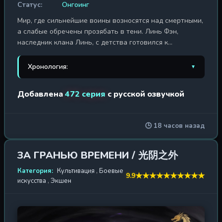
Статус:
Онгоинг
Мир, где сильнейшие воины возносятся над смертными,
а слабые обречены прозябать в тени. Линь Фэн,
наследник клана Линь, с детства готовился к
пробуждению собственного боевого духа. В день
великого ритуала, когда юноша едва сумел
Хронология:
▼
сформировать зачаток меча-духа высочайшего ранга,
предательство пришло оттуда, откуда он ждал его
1. Владыка множества
Добавлена
472 серия
с русской озвучкой
2021 г. / 500 эп.
меньше всего — от собственной невесты Цзи Маньяо.
миров
Одним ударом в спину она вырывает из груди Линь
Фэня его дар, оставляя парня истекать кровью на
2. Владыка множества миров 2
2022 г. / 274 эп.
🕒 18 часов назад
алтаре предков. Ослабевший и раздавленный, он
теряет сознание, но его дух не погибает — он
3. Владыка множества миров 3
2024 г. / 446 эп.
проваливается в Бездну Погребённых Богов, древнюю
ЗА ГРАНЬЮ ВРЕМЕНИ / 光阴之外
тюрьму, где покоятся останки падших небожителей.
Категория:
Культивация
,
Боевые
Таинственная женщина, что обитает в этом проклятом
★
★
★
★
★
★
★
★
★
★
9.9
искусства
,
Экшен
месте, предлагает Линь Фэну сделку: уничтожить искры
божественного сознания, заточённые в руинах, и
получить взамен крупицы их силы и утраченные
знания. Пробудившись в реальном мире, герой