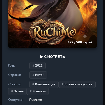
путь ведёт к вершине. Долгожданный аниме-сериал,
основанный на популярной новелле, обещает
погрузить зрителя в насыщенный мир культивации,
боевых искусств и философских размышлений о
природе бытия.
472 / 500 серий
▶ СМОТРЕТЬ
Год:
2021
Страна:
Китай
Жанры:
Культивация
Боевые искусства
Экшен
Фэнтези
Озвучка:
Ruchime