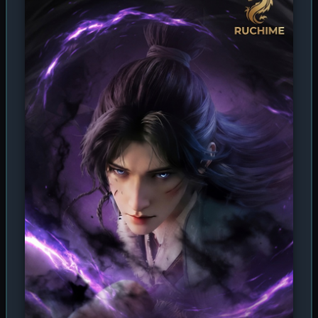
обнаруживает, что его падение уже стало притчей во
языцех — слуги глумятся, соперники наносят визиты, а
родная сестра Линь Сянъэр умирает от болезни, не
получив помощи от тех, кто когда-то клялся в верности
имени Линь. Словно дикий зверь, загнанный в угол,
Линь Фэн использует первые крохи силы, добытой в
Бездне, чтобы сокрушить надменного кузена Линь
Юйхуна, обладателя жёлтого ранга духовного зерна.
Но спокойствие длится недолго: на дуэли, не совладав
с вырвавшейся наружу древней мощью, герой убивает
Цинь Сяо — любимого внука старейшины клана Цинь.
Разгневанные старцы врываются в поместье Линь,
требуя выдать убийцу головой. Отныне Линь Фэну
предстоит балансировать на грани жизни и смерти,
охотясь на богов в глубинах своего сознания и
прокладывая кровавый путь к вершине, где его ждёт
титул Владыки Десяти Тысяч Миров.