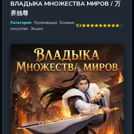
ВЛАДЫКА МНОЖЕСТВА МИРОВ / 万
его восхождение — тернистый путь от презренного
界独尊
смертного до того, кто осмелится бросить вызов самим
небесам. 'День моего вознесения' — это история о
Категория:
Культивация
,
Боевые
★
★
★
★
★
★
★
★
★
★
9.3
преодолении, о цене силы и о том, что истинная
искусства
,
Экшен
свобода начинается там, где заканчивается страх. В
мире, где секты сражаются за ресурсы, кланы плетут
интриги, а древние звери пробуждаются после
тысячелетнего сна, наш герой должен научиться не
только сражаться, но и выживать. Каждая встреча —
это испытание, каждая техника — шаг к могуществу,
каждый враг — возможность стать сильнее. Он будет
падать, раз за разом поднимаясь из праха. Он будет
терять, чтобы обрести нечто большее. Его дух
закалится в горниле сражений, а сердце останется
чистым, даже когда тьма попытается поглотить его.
Это дунхуа о том, что даже самый слабый росток
способен пробить камень, если в нём течёт сила
истинной воли. Приготовьтесь к путешествию, где
границы между жизнью и смертью стираются, где
каждый шаг может стать последним, но именно этот