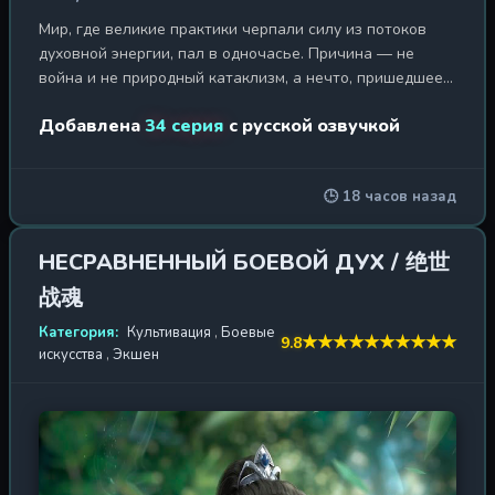
Мир, где великие практики черпали силу из потоков
духовной энергии, пал в одночасье. Причина — не
война и не природный катаклизм, а нечто, пришедшее с
небес: гигантский, искажённый лик, чей взгляд
Добавлена
34 серия
с русской озвучкой
иссушает само время, превращая цветущие земли в
мёртвую пустошь. Этот феномен, названный «Бледным
небом», стал приговором для всего живого.
🕒 18 часов назад
Могущественные культиваторы, некогда повелевавшие
стихиями, бежали в запредельные миры, бросив слабых
на погибель. Подросток Сюй Цин — один из тех, кто
НЕСРАВНЕННЫЙ БОЕВОЙ ДУХ / 绝世
выжил чудом. Он ютится в трущобах Увядающей земли,
战魂
где каждый день — битва за глоток чистой воды или
кусок пищи. Здесь слабость карается смертью, а
Категория:
Культивация
,
Боевые
★
★
★
★
★
★
★
★
★
★
9.8
надежда давно сгнила, как и всё вокруг. Случайная
искусства
,
Экшен
находка — табличка с древней техникой культивации
— становится для него единственным шансом не
просто выжить, но и выбраться за грань этого
проклятого существования. Однако в мире, где сама
энергия ци отравлена «Бледным небом», любое
возвышение превращается в хождение по лезвию: