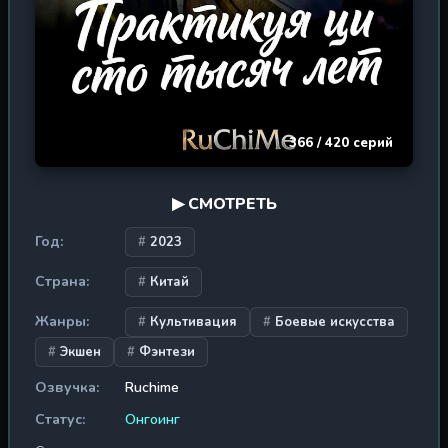
предстояло выжить среди интриг, сразиться с врагами
и пробудить в себе истинную мощь Императора боевых
искусств. Новый путь начинается здесь.
366 / 420 серий
▶ СМОТРЕТЬ
Год:
2023
Страна:
Китай
Жанры:
Культивация
Боевые искусства
Экшен
Фэнтези
Озвучка:
Ruchime
Статус:
Онгоинг