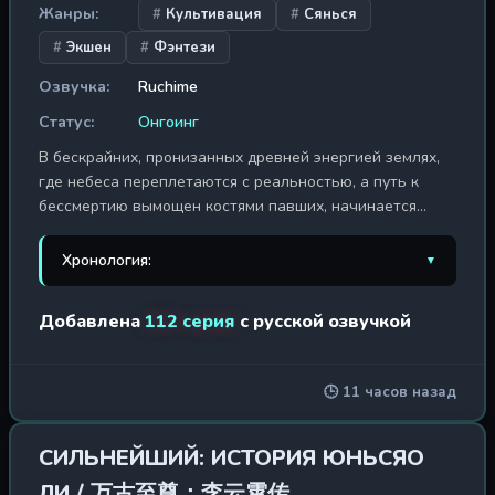
Жанры:
Культивация
Сянься
Экшен
Фэнтези
Озвучка:
Ruchime
Статус:
Онгоинг
В бескрайних, пронизанных древней энергией землях,
где небеса переплетаются с реальностью, а путь к
бессмертию вымощен костями павших, начинается
история Ван Линя — юного ученика из захолустной
секты Хэн Юэ. Его жизнь — череда унижений и
Хронология:
▼
насмешек, талант его считают ничтожным, а будущее
— предопределенным. Но внутри этого, казалось бы,
1. Противостояние Святого
2023 г. / 180 эп.
Добавлена
112 серия
с русской озвучкой
забитого юноши пылает пламя неукротимой воли,
способное сжечь дотла устои самого мироздания.
2. Противостояние святого: Битва
2025 г. / 1 эп.
Случайная находка древнего артефакта —
пришествия богов
🕒 11 часов назад
таинственной сферы, — навсегда меняет его судьбу,
открывая доступ к запретным знаниям и могуществу, о
котором мечтают миллионы. «Противостояние Святого»
СИЛЬНЕЙШИЙ: ИСТОРИЯ ЮНЬСЯО
— это не просто история возвышения, это мрачный и
ЛИ / 万古至尊：李云霄传