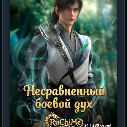
осознали: тот, кого все считали неудачником, на самом
деле был величайшим культиватором в истории.
Вырвавшись из тысячелетнего заточения, Сюй Ян
возвращается в мир, где его имя уже стало легендой,
чтобы заявить о себе и напомнить всем, что истинное
терпение — это величайшая добродетель. Но сможет
ли он найти своё место в новом мире, где старые секты
пали, а новые угрозы поднимают голову? Сможет ли
его сила, накопленная за сто тысяч лет, противостоять
современным методам культивации? И главное —
узнает ли кто-нибудь в нём того самого скромного
практика ци, который когда-то стоял у истоков всего?
24 / 280 серий