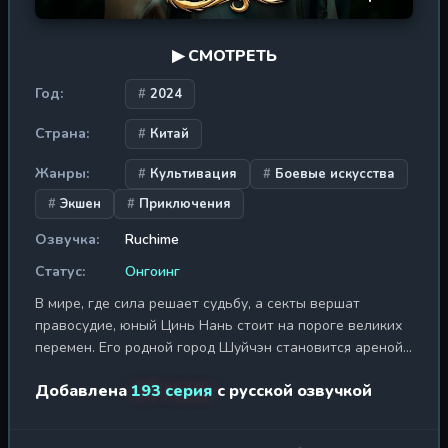
▶ СМОТРЕТЬ
Год:
2024
Страна:
Китай
Жанры:
Культивация
Боевые искусства
Экшен
Приключения
Озвучка:
Ruchime
Статус:
Онгоинг
В мире, где сила решает судьбу, а секты вершат
правосудие, юный Цинь Нань стоит на пороге великих
перемен. Его родной город Шуйчэн становится ареной
давнего противостояния между кланами Фан и Цинь, и
Добавлена
193 серия
с русской озвучкой
лишь лучшие из лучших удостоятся чести быть
принятыми в легендарную секту Сюаньлин — первую
среди четырёх великих школ. Но Цинь Нань не просто