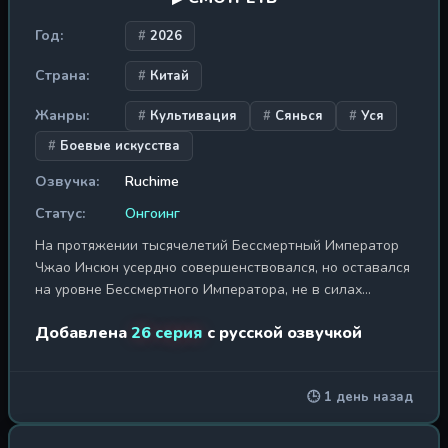
Год:
2026
Страна:
Китай
Жанры:
Культивация
Сянься
Уся
Боевые искусства
Озвучка:
Ruchime
Статус:
Онгоинг
На протяжении тысячелетий Бессмертный Император
Чжао Инсюн усердно совершенствовался, но оставался
на уровне Бессмертного Императора, не в силах
прорваться сквозь пустоту. Внезапно заработала
Добавлена
26 серия
с русской озвучкой
сильнейшая система совершенствования, дремавшая
80 000 лет. Её первой задачей было 89 раз шлёпнуть
по ягодицам Чжан Саня, избранного, унизившего его 80
🕒 1 день назад
000 лет назад. Наградой стал ключ к прорыву в
следующий уровень, «Первородный Дао Рифма». Чжао
Инсюн вернулся в секту Цинъюнь и обнаружил там