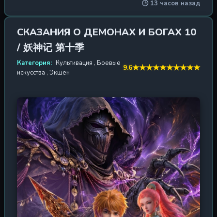
🕒 13 часов назад
очередной претендент. Он — обладатель
таинственного Боевого Духа, пробуждённого
благодаря упорным тренировкам и удачному стечению
СКАЗАНИЯ О ДЕМОНАХ И БОГАХ 10
обстоятельств. Этот дар, дарованный самими небесами,
/ 妖神记 第十季
делает его уникальным среди сверстников. Однако
главное испытание только начинается. Путь в секту
Категория:
Культивация
,
Боевые
★
★
★
★
★
★
★
★
★
★
9.6
оказывается усеян терниями: интриги, предательство и
искусства
,
Экшен
коварные планы врагов, стремящихся опорочить имя
семьи Цинь. Но благодаря несгибаемой воле и помощи
прекрасной посланницы Сяо Цинсюэ, которая
становится его покровительницей, Цинь Нань не
только завоёвывает место в элите, но и навлекает на
себя гнев Оуян Цзюня — наследника главы секты, чьи
амбиции простираются дальше простой вражды.
Теперь каждое состязание — битва не на жизнь, а на
смерть. Единоборства, турниры, таинственные
испытания в башнях и древних руинах — всё это лишь
этапы восхождения. Впереди — опасное путешествие в
Уюань, где скрыты древние секреты, способные
перевернуть судьбу всего континента. Сможет ли Цинь