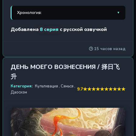
клубок судьбы. Главный герой, Не Ли, продолжает свой
опасный путь в логово Секты Демонов и Богов, где
Хронология:
▼
каждое мгновение может стать последним. Он
обретает новых союзников, чьи мотивы и силы окутаны
1. Сказания о демонах и богах
2017 г. / 40 эп.
Добавлена
8 серия
с русской озвучкой
тьмой, и отправляется в новое путешествие, полное
коварных ловушек и неожиданных поворотов. Древние
2. Сказания о демонах и богах 2
2018 г. / 40 эп.
тайны пробуждаются, а грань между добром и злом
🕒 15 часов назад
стирается. Не Ли клянётся свергнуть тиранию Святого
3. Сказания о демонах и богах 3
2018 г. / 40 эп.
Императора и защитить родной Город Славы от
4. Сказания о демонах и богах 4
неминуемого разрушения. В этом сезоне его ждут не
2020 г. / 52 эп.
ДЕНЬ МОЕГО ВОЗНЕСЕНИЯ / 择日飞
только сражения с могучими врагами, но и глубокие
升
5. Сказания о демонах и богах 5
2021 г. / 52 эп.
размышления о цене власти, жертвенности и истинном
предназначении. Каждый шаг героя сталкивает его с
Категория:
Культивация
,
Сянься
,
★
★
★
★
★
★
★
★
★
★
9.7
6. Сказания о демонах и богах 6
2022 г. / 52 эп.
испытаниями, бросающими вызов самой сущности
Даосизм
культивации. Мир «Сказаний» предстаёт в новом свете
7. Сказания о демонах и богах 7
2023 г. / 52 эп.
— более мрачном, насыщенном и загадочном. Зрители
увидят эволюцию персонажей, драматические
8. Сказания о демонах и богах 8
2024 г. / 52 эп.
столкновения кланов и раскрытие древних пророчеств.
Анимация обещает быть ещё более детализированной,
9. Сказания о демонах и богах 9
2025 г. / 52 эп.
а битвы — зрелищными и техничными. Не Ли предстоит