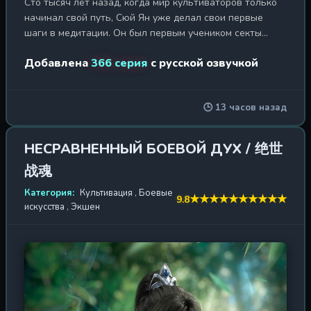
Сто тысяч лет назад, когда мир культиваторов только
начинал свой путь, Сюй Ян уже делал свои первые
шаги в медитации. Он был первым учеником секты
Тяньлань, основателем её традиций и законов. Ученики
Добавлена
366 серия
с русской озвучкой
сменяли друг друга, мастера возносились к
бессмертию, а Сюй Ян всё так же сидел в позе лотоса,
перебирая энергию ци в своём теле. Прошли
🕒 13 часов назад
тысячелетия — и вот уже его младшие братья по секте
один за другим достигают просветления и покидают
этот мир. Даже старый пёс у ворот Тяньланьцзун, даже
НЕСРАВНЕННЫЙ БОЕВОЙ ДУХ / 绝世
вековое дерево у подножия горы — все они смогли
战魂
прорваться сквозь барьеры и вознестись. Но Сюй Ян
упорно продолжал практиковать ци, не обращая
Категория:
Культивация
,
Боевые
★
★
★
★
★
★
★
★
★
★
9.8
внимания на насмешки и непонимание окружающих. Он
искусства
,
Экшен
знал то, чего не знали другие: истинная сила приходит
к тому, кто способен ждать. И вот, спустя девяносто
девять тысяч девятьсот девяносто девять лет
непрерывной медитации, Сюй Ян наконец прорвал
последний, 9999-й уровень стадии совершенствования
ци. Земля содрогнулась, небеса потемнели, а древние
секты, забывшие о своём основателе, в ужасе