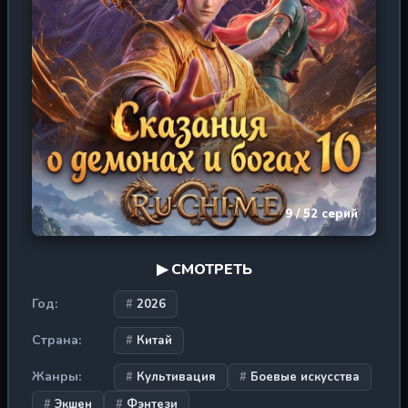
Нань защитить тех, кто ему дорог, и разгадать загадку
своего происхождения? Ведь за внешней борьбой за
ресурсы и звания кроется куда более мрачная тайна,
угрожающая самому существованию сект. Этот сериал
погружает зрителя в атмосферу восточного фэнтези,
где культивация духа, древние боевые техники и
политические интриги сплетаются в единый клубок
судьбы, ведущий героя к вершинам величия или к
бездне забвения.
9 / 52 серий
▶ СМОТРЕТЬ
Год:
2026
Страна:
Китай
Жанры:
Культивация
Боевые искусства
Экшен
Фэнтези