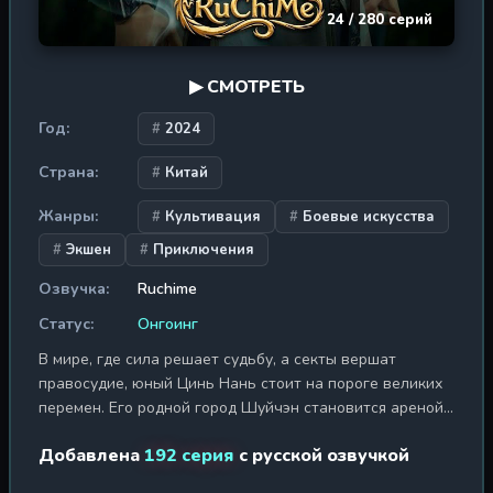
24 / 280 серий
▶ СМОТРЕТЬ
Год:
2024
Страна:
Китай
Жанры:
Культивация
Боевые искусства
Экшен
Приключения
Озвучка:
Ruchime
Статус:
Онгоинг
В мире, где сила решает судьбу, а секты вершат
правосудие, юный Цинь Нань стоит на пороге великих
перемен. Его родной город Шуйчэн становится ареной
давнего противостояния между кланами Фан и Цинь, и
Добавлена
192 серия
с русской озвучкой
лишь лучшие из лучших удостоятся чести быть
принятыми в легендарную секту Сюаньлин — первую