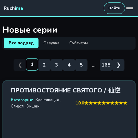
Ruchi
me
Войти
Новые серии
Все подряд
Озвучка
Субтитры
1
❮
2
3
4
5
...
165
❯
ПРОТИВОСТОЯНИЕ СВЯТОГО / 仙逆
Категория:
Культивация
,
★
★
★
★
★
★
★
★
★
★
10.0
Сянься
,
Экшен