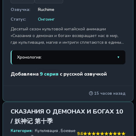
Озвучка:
Ruchime
Статус:
Онгоинг
Десятый сезон культовой китайской анимации
«Сказания о демонах и богах» возвращает нас в мир,
где культивация, магия и интриги сплетаются в единый
клубок судьбы. Главный герой, Не Ли, продолжает свой
опасный путь в логово Секты Демонов и Богов, где
Хронология:
▼
каждое мгновение может стать последним. Он
обретает новых союзников, чьи мотивы и силы окутаны
1. Сказания о демонах и богах
2017 г. / 40 эп.
Добавлена
9 серия
с русской озвучкой
тьмой, и отправляется в новое путешествие, полное
коварных ловушек и неожиданных поворотов. Древние
2. Сказания о демонах и богах 2
2018 г. / 40 эп.
тайны пробуждаются, а грань между добром и злом
🕒 15 часов назад
стирается. Не Ли клянётся свергнуть тиранию Святого
3. Сказания о демонах и богах 3
2018 г. / 40 эп.
Императора и защитить родной Город Славы от
4. Сказания о демонах и богах 4
неминуемого разрушения. В этом сезоне его ждут не
2020 г. / 52 эп.
СКАЗАНИЯ О ДЕМОНАХ И БОГАХ 10
только сражения с могучими врагами, но и глубокие
/ 妖神记 第十季
5. Сказания о демонах и богах 5
2021 г. / 52 эп.
размышления о цене власти, жертвенности и истинном
предназначении. Каждый шаг героя сталкивает его с
Категория:
Культивация
,
Боевые
★
★
★
★
★
★
★
★
★
★
9.6
6. Сказания о демонах и богах 6
2022 г. / 52 эп.
испытаниями, бросающими вызов самой сущности