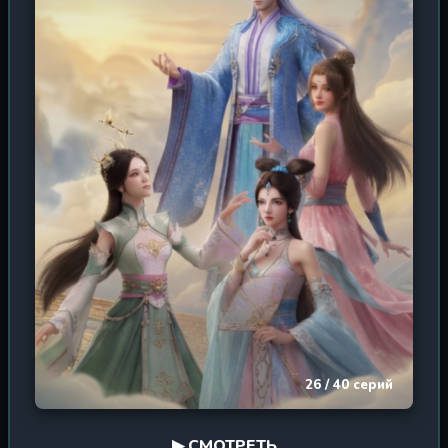
перевернуть судьбу всего континента. Сможет ли Цинь
Нань защитить тех, кто ему дорог, и разгадать загадку
своего происхождения? Ведь за внешней борьбой за
ресурсы и звания кроется куда более мрачная тайна,
угрожающая самому существованию сект. Этот сериал
погружает зрителя в атмосферу восточного фэнтези,
где культивация духа, древние боевые техники и
политические интриги сплетаются в единый клубок
судьбы, ведущий героя к вершинам величия или к
бездне забвения.
26 / 40 серий
▶ СМОТРЕТЬ