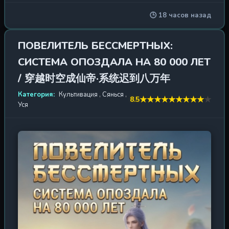
среди четырёх великих школ. Но Цинь Нань не просто
🕒 18 часов назад
очередной претендент. Он — обладатель
таинственного Боевого Духа, пробуждённого
благодаря упорным тренировкам и удачному стечению
ПОВЕЛИТЕЛЬ БЕССМЕРТНЫХ:
обстоятельств. Этот дар, дарованный самими небесами,
СИСТЕМА ОПОЗДАЛА НА 80 000 ЛЕТ
делает его уникальным среди сверстников. Однако
главное испытание только начинается. Путь в секту
/ 穿越时空成仙帝·系统迟到八万年
оказывается усеян терниями: интриги, предательство и
Категория:
Культивация
,
Сянься
,
коварные планы врагов, стремящихся опорочить имя
★
★
★
★
★
★
★
★
★
★
8.5
Уся
семьи Цинь. Но благодаря несгибаемой воле и помощи
прекрасной посланницы Сяо Цинсюэ, которая
становится его покровительницей, Цинь Нань не
только завоёвывает место в элите, но и навлекает на
себя гнев Оуян Цзюня — наследника главы секты, чьи
амбиции простираются дальше простой вражды.
Теперь каждое состязание — битва не на жизнь, а на
смерть. Единоборства, турниры, таинственные
испытания в башнях и древних руинах — всё это лишь
этапы восхождения. Впереди — опасное путешествие в
Уюань, где скрыты древние секреты, способные