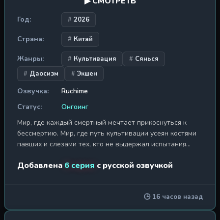
▶ СМОТРЕТЬ
Год:
2026
Страна:
Китай
Жанры:
Культивация
Сянься
Даосизм
Экшен
Озвучка:
Ruchime
Статус:
Онгоинг
Мир, где каждый смертный мечтает прикоснуться к
бессмертию. Мир, где путь культивации усеян костями
павших и слезами тех, кто не выдержал испытания
небес. В этом мире, где законы дао переплетаются с
Добавлена
6 серия
с русской озвучкой
человеческой алчностью и волей к власти, появляется
тот, чьё имя ещё не вписано в свитки судеб. Он не был
избранником богов — он сам выбрал свой путь.
🕒 16 часов назад
Обычный юноша, чья судьба изменилась в один миг,
когда древняя печать, сковывающая его истинную
природу, была разрушена. С этого момента началось