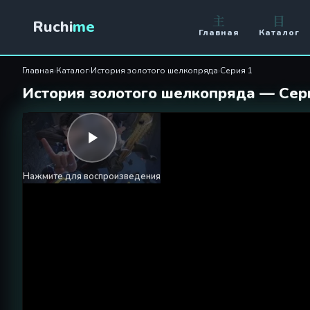
История золотого шелкопря
主
目
Ruchi
me
Главная
Каталог
Главная
›
Каталог
›
История золотого шелкопряда
›
Серия 1
История золотого шелкопряда — Сер
Нажмите для воспроизведения