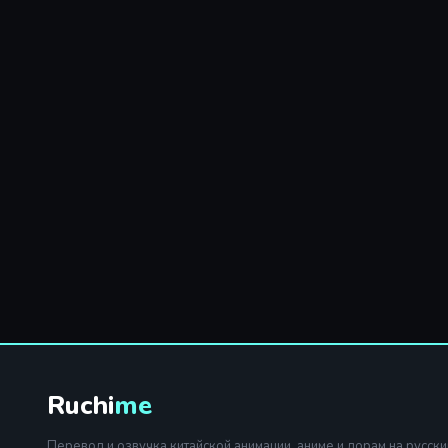
Ruchi
me
Перевод и озвучка китайской анимации, аниме и дорам на русски