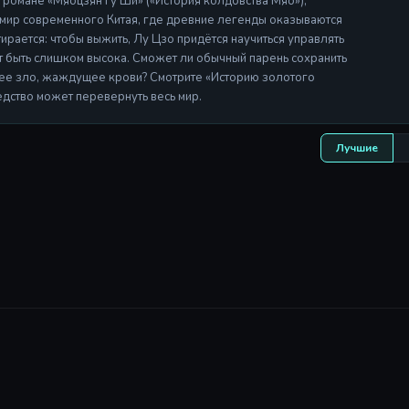
м романе «Мяоцзян Гу Ши» («История колдовства Мяо»),
мир современного Китая, где древние легенды оказываются
ирается: чтобы выжить, Лу Цзо придётся научиться управлять
т быть слишком высока. Сможет ли обычный парень сохранить
нее зло, жаждущее крови? Смотрите «Историю золотого
едство может перевернуть весь мир.
Лучшие