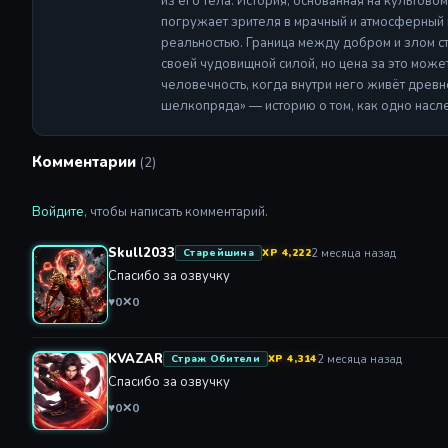
из его тела. История, основанная на культово
погружает зрителя в мрачный и атмосферный 
реальностью. Граница между добром и злом ст
своей чудовищной силой, но цена за это може
человечность, когда внутри него живёт древ
шелкопряда» — историю о том, как одно насл
Комментарии
(2)
Войдите
, чтобы написать комментарий.
Skull2033
2 месяца назад
Старейшина
XP 4,222
Спасибо за озвучку
♥
0
✕
0
KVAZAR
2 месяца назад
Страж Обители
XP 4,314
Спасибо за озвучку
♥
0
✕
0