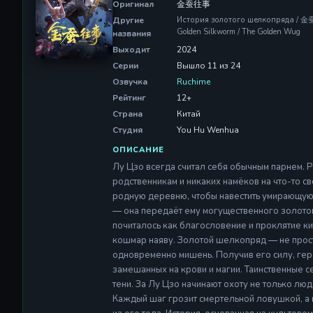
Оригинал
金蚕往事
Другие
История золотого шелкопряда / 金蚕往
Golden Silkworm / The Golden Wug
названия
Выходит
2024
Серии
Вышло 11 из 24
Озвучка
Ruchime
Рейтинг
12+
Страна
Китай
Студия
You Hu Wenhua
ОПИСАНИЕ
Лу Цзо всегда считал себя обычным парнем. 
родственникам и никаких намёков на что-то св
родную деревню, чтобы навестить умирающую б
— она передаёт ему могущественного золотог
почиталось как благословение и проклятие ки
кошмар наяву. Золотой шелкопряд — не прост
одновременно мишень. Получив его силу, геро
замешанных на крови и магии. Таинственные с
тени. За Лу Цзо начинают охоту не только лю
Каждый шаг грозит смертельной ловушкой, а