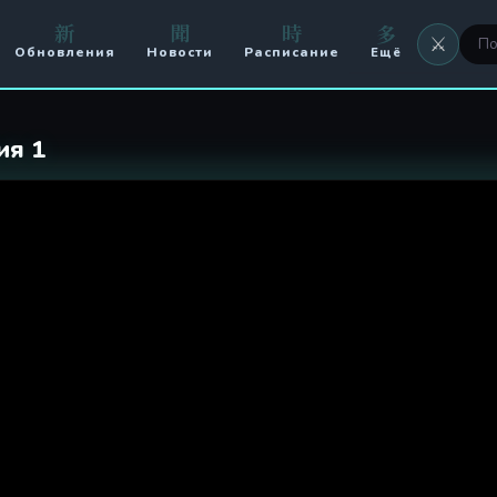
да — Серия 1
新
聞
時
多
⚔️
Обновления
Новости
Расписание
Ещё
⚔️ Оружие
🖼 Аватары
ия 1
🏟️ Арена
⚔️ Кланы
🥊 PvP