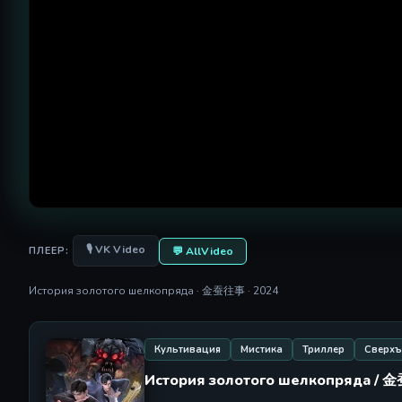
🎙 VK Video
💬 AllVideo
ПЛЕЕР:
История золотого шелкопряда · 金蚕往事 · 2024
Культивация
Мистика
Триллер
Сверхъ
История золотого шелкопряда /