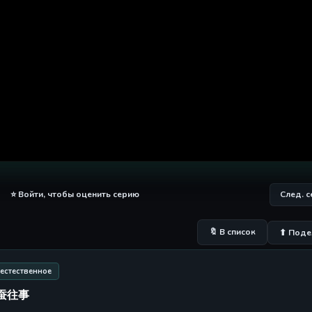
⭐ Войти, чтобы оценить серию
След. 
🔖 В список
⬆ Поде
естественное
 金蚕往事