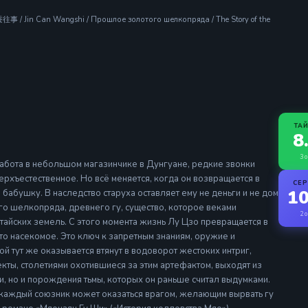
事 / Jin Can Wangshi / Прошлое золотого шелкопряда / The Story of the
ТА
8
3 о
Работа в небольшом магазинчике в Дунгуане, редкие звонки
ерхъестественное. Но всё меняется, когда он возвращается в
СЕ
10
абушку. В наследство старуха оставляет ему не деньги и не дом
о шелкопряда, древнего гу, существо, которое веками
2 о
тайских земель. С этого момента жизнь Лу Цзо превращается в
о насекомое. Это ключ к запретным знаниям, оружие и
й тут же оказывается втянут в водоворот жестоких интриг,
екты, столетиями охотившиеся за этим артефактом, выходят из
ди, но и порождения тьмы, которых он раньше считал выдумками.
 каждый союзник может оказаться врагом, желающим вырвать гу