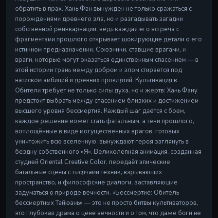
обратить в прах. Хань Фан вынужден не только сражаться с
порождениями древнего зла, но и разгадывать загадки
собственной реинкарнации, ведь каждая его встреча с
фрагментами прошлого открывает шокирующие детали о его
истинном предназначении. Союзники, ставшие врагами, и
враги, которые могут оказаться единственным спасением — в
этой истории грань между добром и злом стирается под
натиском амбиций и древних проклятий. Культивация в
Обители требует не только силы духа, но и жертв: Хань Фану
предстоит выбрать между спасением близких и достижением
высшего уровня бессмертия. Каждый шаг даётся с боем,
каждое решение может стать фатальным, а тени прошлого,
воплощённые в виде могущественных врагов, готовых
уничтожить всю вселенную, вынуждают героя заглянуть в
бездну собственного «Я». Великолепная анимация, созданная
студией Oriental Creative Color, передаёт эпические
батальные сцены с тысячами техник, взрывающих
пространство, и философские диалоги, заставляющие
задуматься о природе вечности. «Бессмертие: Обитель
бессмертных Тайюань» — это не просто битвы культиваторов,
это глубокая драма о цене вечности и о том, что даже боги не