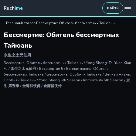
Ruchi
me
Войти
Главная
›
Каталог
›
Бессмертие: Обитель бессмертных Тайюань
Бессмертие: Обитель бессмертных
Тайюань
永生之太元仙府
Бессмертие: Обитель бессмертных Тайюань / Yong Sheng: Tai Yuan Xian
Fu / 永生之太元仙府 / Бессмертие 5 / Вечная жизнь: Обитель
бессмертных Тайюань / Бессмертие: Особняк Тайюань / Вечная жизнь:
Особняк Тайюань / Yong Sheng 5th Season / Immortality 5th Season / 永
生 第五季 / 金庸群俠傳 / 金庸群侠传