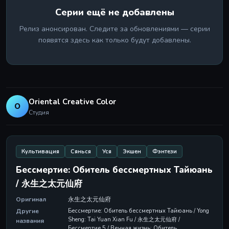
Серии ещё не добавлены
Релиз анонсирован. Следите за обновлениями — серии
появятся здесь как только будут добавлены.
Oriental Creative Color
O
Студия
Культивация
Сянься
Уся
Экшен
Фэнтези
Бессмертие: Обитель бессмертных Тайюань
/ 永生之太元仙府
Оригинал
永生之太元仙府
Другие
Бессмертие: Обитель бессмертных Тайюань / Yong
Sheng: Tai Yuan Xian Fu / 永生之太元仙府 /
названия
Бессмертие 5 / Вечная жизнь: Обитель