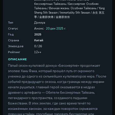
бессмертных Тайюань / Бессмертие: Особняк
Тайюань / Вечная жизнь: Особняк Тайюань / Yong
Sheng 5th Season / Immortality 5th Season / 永生 第五
季 / 金庸群俠傳 / 金庸群侠传
Тип
Донхуа
Статус
Анонс ·
20 дек 2025 г.
Год
2025
Страна
Китай
Эпизодов
0 / 26
Рейтинг
12++
ОПИСАНИЕ
Пятый сезон культовой донхуа «Бессмертие» продолжает
эпопею Хань Фана, который прошёл путь от скромного
ученика до одного из сильнейших культиваторов мира. После
событий предыдущего сезона, когда границы между мирами
начали рушиться, главный герой оказывается в недрах
древнего артефакта — Обители бессмертных Тайюань,
легендарного пространства, созданного падшими
божествами. В этих землях, где само время течёт по
искажённым законам, за каждым поворотом скрываются
ловушки и тайны, способные даровать бессмертие или