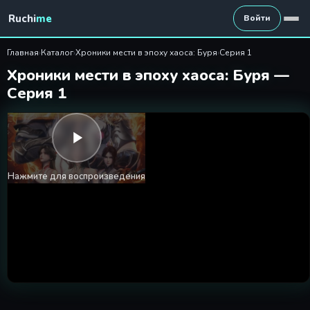
Хроники мести в эпоху хаоса
Ruchi
me
Войти
Главная
›
Каталог
›
Хроники мести в эпоху хаоса: Буря
›
Серия 1
Хроники мести в эпоху хаоса: Буря —
Серия 1
Нажмите для воспроизведения