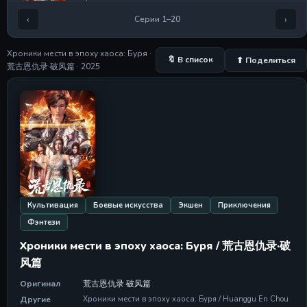
‹
›
Серии 1–20
Серия 5
Серия 5
28 Apr 2026
Хроники мести в эпоху хаоса: Буря ·
🔖 В список
⬆ Поделиться
荒古恩仇录·破风篇 · 2025
Серия 6
Серия 6
28 Apr 2026
Серия 7
Серия 7
28 Apr 2026
Серия 8
Серия 8
28 Apr 2026
Культивация
Боевые искусства
Экшен
Приключения
Фэнтези
Серия 9
Серия 9
Хроники мести в эпоху хаоса: Буря / 荒古恩仇录·破
28 Apr 2026
风篇
Серия 10
Оригинал
荒古恩仇录·破风篇
Серия 10
Другие
Хроники мести в эпоху хаоса: Буря / Huanggu En Chou
28 Apr 2026