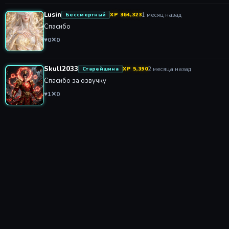
Lusin
1 месяц назад
Бессмертный
XP 364,323
Спасибо
♥
0
✕
0
Skull2033
2 месяца назад
Старейшина
XP 5,390
Спасибо за озвучку
♥
1
✕
0