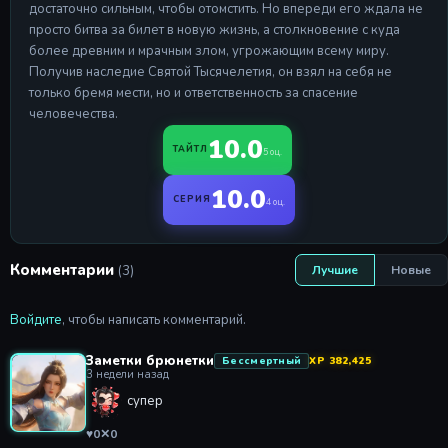
достаточно сильным, чтобы отомстить. Но впереди его ждала не
просто битва за билет в новую жизнь, а столкновение с куда
более древним и мрачным злом, угрожающим всему миру.
Получив наследие Святой Тысячелетия, он взял на себя не
только бремя мести, но и ответственность за спасение
человечества.
10.0
ТАЙТЛ
5 оц.
10.0
СЕРИЯ
4 оц.
Комментарии
(3)
Лучшие
Новые
Войдите
, чтобы написать комментарий.
Заметки брюнетки
Бессмертный
XP 382,425
3 недели назад
супер
♥
0
✕
0