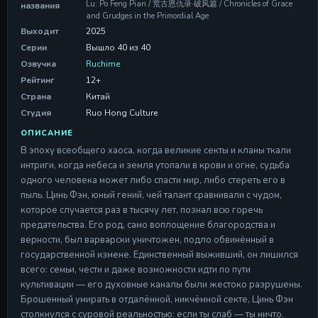
Lu: Po Feng Pian / 荒古恩仇录·破风篇 / Chronicles of Grace
названия
and Grudges in the Primordial Age
Серия 11
Выходит
2025
Серия 11
28 Apr 2026
Серии
Вышло 40 из 40
Озвучка
Ruchime
Серия 12
Рейтинг
12+
Серия 12
Страна
Китай
28 Apr 2026
Студия
Ruo Hong Culture
Серия 13
ОПИСАНИЕ
Серия 13
В эпоху всеобщего хаоса, когда великие секты и кланы ткали
28 Apr 2026
интриги, когда небеса и земля утопали в крови и огне, судьба
Серия 14
одного человека может либо спасти мир, либо стереть его в
Серия 14
пыль. Цинь Фэн, юный гений, чей талант сравнивали с чудом,
28 Apr 2026
которое случается раз в тысячу лет, познал всю горечь
предательства. Его род, само воплощение благородства и
Серия 15
верности, был варварски уничтожен, подло обвинённый в
Серия 15
государственной измене. Единственный выживший, он лишился
28 Apr 2026
всего: семьи, чести и даже возможности идти по пути
Серия 16
культивации — его духовные каналы были жестоко разрушены.
Серия 16
Брошенный умирать в отдалённой, никчёмной секте, Цинь Фэн
28 Apr 2026
столкнулся с суровой реальностью: если ты слаб — ты ничто.