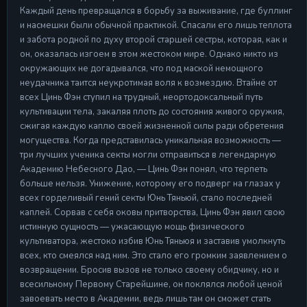
Каждый день превращался в борьбу за выживание, где буллинг
Серия 17
и насмешки были обычной практикой. Спасали его лишь теплота
Серия 17
и забота родной по духу второй старшей сестры, которая, как и
28 Apr 2026
он, оказалась изгоем в этом жестоком мире. Однако никто из
окружающих не догадывался, что под маской немощного
Серия 18
Серия 18
неудачника таится неукротимая воля к возмездию. Втайне от
28 Apr 2026
всех Цинь Фэн ступил на трудный, неортодоксальный путь
культивации тела, закаляя плоть до состояния живого оружия,
Серия 19
сжигая каждую каплю своей жизненной силы ради обретения
Серия 19
могущества. Когда представилась уникальная возможность —
28 Apr 2026
три лучших ученика секты могли отправиться в легендарную
Академию Небесного Дао, — Цинь Фэн понял, что терпеть
Серия 20
Серия 20
больше нельзя. Унижение, которому его подверг на глазах у
28 Apr 2026
всех горделивый гений секты Юнь Тяньюй, стало последней
каплей. Сорвав с себя оковы притворства, Цинь Фэн явил свою
истинную сущность — ужасающую мощь физического
культиватора, жестоко избив Юнь Тяньюя и заставив умолкнуть
всех, кто смеялся над ним. Это стало его громким заявлением о
возвращении. Бросив вызов не только своему обидчику, но и
всесильному Первому Старейшине, он поклялся любой ценой
завоевать место в Академии, ведь лишь там он сможет стать