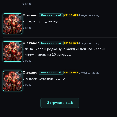
♥
1
✕
0
Olexandr
4 недели назад
Бессмертный
XP 19,671
кто ждет проду народ
♥
1
✕
0
Olexandr
4 недели назад
Бессмертный
XP 19,671
и че так мало и редко нуно каждый день по 5 серий
миниму и анонс на 10к вперед
♥
1
✕
0
Olexandr
1 месяц назад
Бессмертный
XP 19,671
ого норм коментов пошло
♥
1
✕
0
Загрузить ещё