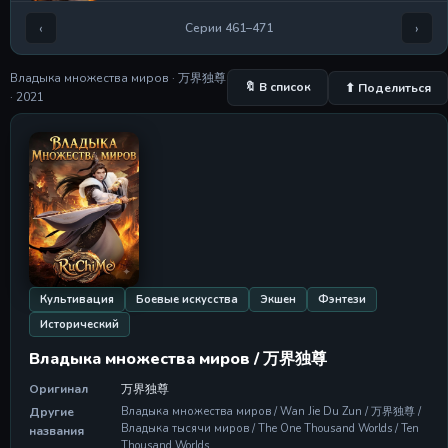
‹
›
Серии 461–471
Серия 465
Серия 465
14 Jul 2026
Владыка множества миров · 万界独尊
🔖 В список
⬆ Поделиться
· 2021
Серия 466
Серия 466
18 Jul 2026
Серия 467
Серия 467
21 Jul 2026
Серия 468
Серия 468
25 Jul 2026
Культивация
Боевые искусства
Экшен
Фэнтези
Исторический
Серия 469
Серия 469
Владыка множества миров / 万界独尊
28 Jul 2026
Оригинал
万界独尊
Серия 470
Другие
Владыка множества миров / Wan Jie Du Zun / 万界独尊 /
Серия 470
Владыка тысячи миров / The One Thousand Worlds / Ten
названия
01 Aug 2026
Thousand Worlds