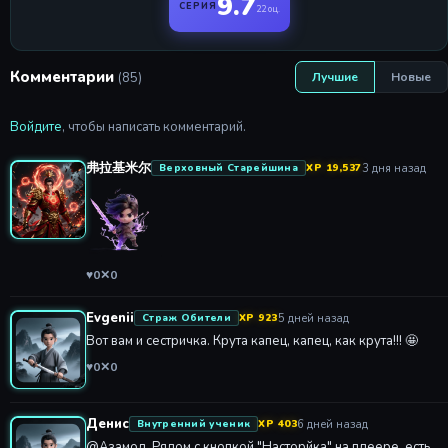
9.7
СЕРИЯ
22 оц.
Комментарии
(85)
Лучшие
Новые
Войдите
, чтобы написать комментарий.
弗拉基米尔
3 дня назад
Верховный Старейшина
XP 19,537
♥
0
✕
0
Evgenii
5 дней назад
Страж Обители
XP 923
Вот вам и сестричка. Крута капец, капец, как крута!!! 🤩
♥
0
✕
0
Денис
6 дней назад
Внутренний ученик
XP 403
@Азамод, Рядом с кнопкой "Насторйка" на плеере, есть