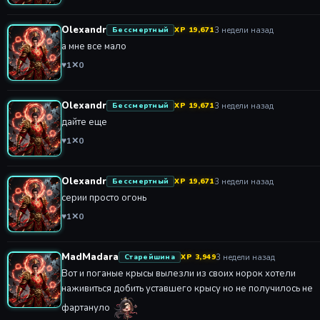
Olexandr
3 недели назад
Бессмертный
XP 19,671
а мне все мало
♥
1
✕
0
Olexandr
3 недели назад
Бессмертный
XP 19,671
дайте еще
♥
1
✕
0
Olexandr
3 недели назад
Бессмертный
XP 19,671
серии просто огонь
♥
1
✕
0
MadMadara
3 недели назад
Старейшина
XP 3,949
Вот и поганые крысы вылезли из своих норок хотели
наживиться добить уставшего крысу но не получилось не
фартануло