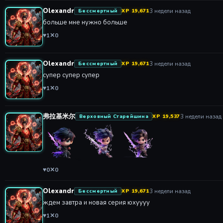
Olexandr
3 недели назад
Бессмертный
XP 19,671
больше мне нужно больше
♥
1
✕
0
Olexandr
3 недели назад
Бессмертный
XP 19,671
супер супер супер
♥
1
✕
0
弗拉基米尔
3 недели назад
Верховный Старейшина
XP 19,537
♥
0
✕
0
Olexandr
3 недели назад
Бессмертный
XP 19,671
ждем завтра и новая серия юхуууу
♥
1
✕
0