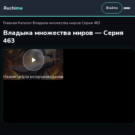
Владыка множества миров 4
Ruchi
me
Войти
Главная
›
Каталог
›
Владыка множества миров
›
Серия 463
Владыка множества миров — Серия
463
Нажмите для воспроизведения