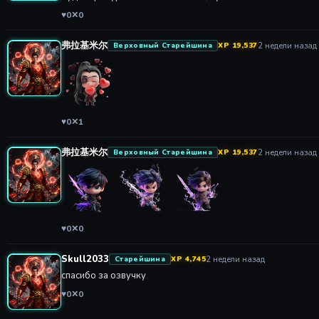
♥
0
✕
0
弗拉基米尔
2 недели назад
Верховный Старейшина
XP 19,537
♥
0
✕
1
弗拉基米尔
2 недели назад
Верховный Старейшина
XP 19,537
♥
0
✕
0
Skull2033
2 недели назад
Старейшина
XP 4,745
спасибо за озвучку
♥
0
✕
0