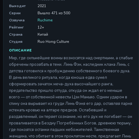
Выходит
2021
Серия 471
Серии
Вышло 471 из 500
Серия 471
Озвучка
Ruchime
04 Aug 2026
Рейтинг
12+
Страна
Китай
Студия
Ruo Hong Culture
ОПИСАНИЕ
Мир, где сильнейшие воины возносятся над смертными, а слабые
обречены прозябать в тени. Линь Фэн, наследник клана Линь, с
детства готовился к пробуждению собственного боевого духа.
В день великого ритуала, когда юноша едва сумел
сформировать зачаток меча-духа высочайшего ранга,
предательство пришло оттуда, откуда он ждал его меньше
всего — от собственной невесты Цзи Маньяо. Одним ударом в
спину она вырывает из груди Линь Фэня его дар, оставляя парня
истекать кровью на алтаре предков. Ослабевший и
раздавленный, он теряет сознание, но его дух не погибает — он
проваливается в Бездну Погребённых Богов, древнюю тюрьму,
где покоятся останки падших небожителей. Таинственная
женщина, что обитает в этом проклятом месте, предлагает Линь