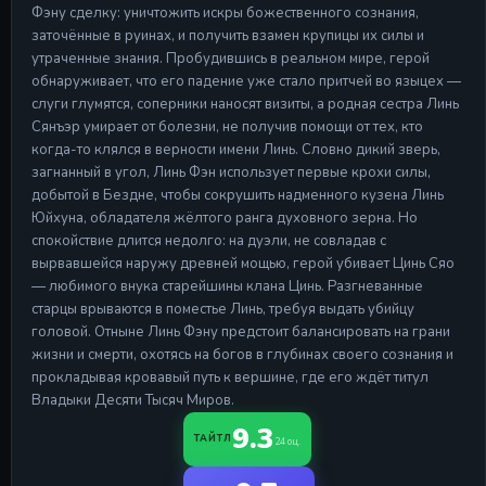
Фэну сделку: уничтожить искры божественного сознания,
заточённые в руинах, и получить взамен крупицы их силы и
утраченные знания. Пробудившись в реальном мире, герой
обнаруживает, что его падение уже стало притчей во языцех —
слуги глумятся, соперники наносят визиты, а родная сестра Линь
Сянъэр умирает от болезни, не получив помощи от тех, кто
когда-то клялся в верности имени Линь. Словно дикий зверь,
загнанный в угол, Линь Фэн использует первые крохи силы,
добытой в Бездне, чтобы сокрушить надменного кузена Линь
Юйхуна, обладателя жёлтого ранга духовного зерна. Но
спокойствие длится недолго: на дуэли, не совладав с
вырвавшейся наружу древней мощью, герой убивает Цинь Сяо
— любимого внука старейшины клана Цинь. Разгневанные
старцы врываются в поместье Линь, требуя выдать убийцу
головой. Отныне Линь Фэну предстоит балансировать на грани
жизни и смерти, охотясь на богов в глубинах своего сознания и
прокладывая кровавый путь к вершине, где его ждёт титул
Владыки Десяти Тысяч Миров.
9.3
ТАЙТЛ
24 оц.