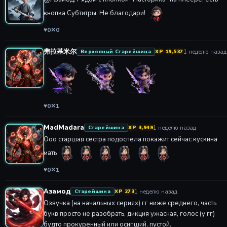
кнопка Субтитры. Не благодари!
♥
0
✕
0
弗拉基米尔
1 неделю назад
Верховный Старейшина
XP 19,537
♥
0
✕
1
MadMadara
1 неделю назад
Старейшина
XP 3,949
Ооо старшая сестра подоспела покажит сейчас кускина
мать
♥
0
✕
1
Азамод
1 неделю назад
Старейшина
XP 273
Озвучка (на начальных сериях) гг ниже среднего, часть
букв просто не разобрать, дикция ужасная, голос (у гг)
будто прокуренный или осипший, пустой.