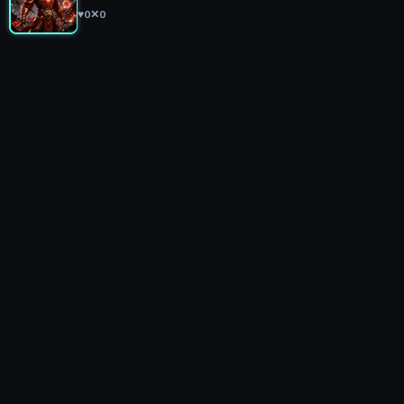
♥
0
✕
0