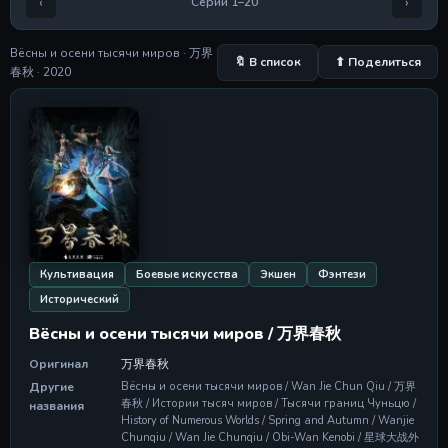
‹
›
Серии 1–20
Серия 5
Серия 5
28 Apr 2026
Вёсны и осени тысячи миров · 万界
🔖 В список
⬆ Поделиться
春秋 · 2020
Серия 6
Серия 6
28 Apr 2026
Серия 7
Серия 7
28 Apr 2026
Серия 8
Серия 8
28 Apr 2026
Культивация
Боевые искусства
Экшен
Фэнтези
Исторический
Серия 9
Серия 9
Вёсны и осени тысячи миров / 万界春秋
28 Apr 2026
Оригинал
万界春秋
Серия 10
Другие
Вёсны и осени тысячи миров / Wan Jie Chun Qiu / 万界
Серия 10
春秋 / Истории тысяч миров / Тысячи границ Чуньцю /
названия
28 Apr 2026
History of Numerous Worlds / Spring and Autumn / Wanjie
Chunqiu / Wan Jie Chunqiu / Obi-Wan Kenobi / 星球大战外