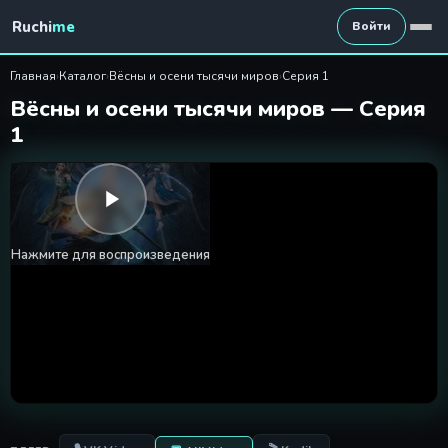
Вёсны и осени тысячи миров
Ruchi
me
Войти
Главная
›
Каталог
›
Вёсны и осени тысячи миров
›
Серия 1
Вёсны и осени тысячи миров — Серия
1
Нажмите для воспроизведения