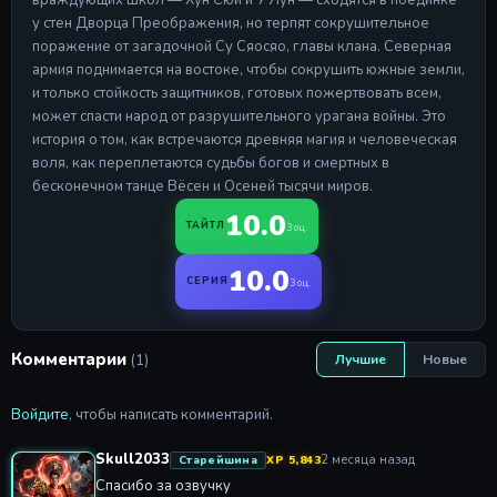
Серия 17
у стен Дворца Преображения, но терпят сокрушительное
28 Apr 2026
поражение от загадочной Су Сяосяо, главы клана. Северная
армия поднимается на востоке, чтобы сокрушить южные земли,
Серия 18
и только стойкость защитников, готовых пожертвовать всем,
Серия 18
может спасти народ от разрушительного урагана войны. Это
28 Apr 2026
история о том, как встречаются древняя магия и человеческая
воля, как переплетаются судьбы богов и смертных в
Серия 19
Серия 19
бесконечном танце Вёсен и Осеней тысячи миров.
28 Apr 2026
10.0
ТАЙТЛ
3 оц.
Серия 20
Серия 20
10.0
СЕРИЯ
3 оц.
28 Apr 2026
Комментарии
(1)
Лучшие
Новые
Войдите
, чтобы написать комментарий.
Skull2033
2 месяца назад
Старейшина
XP 5,843
Спасибо за озвучку