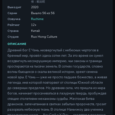
Серия 11
传：欧比旺
Серия 11
Выходит
2020
28 Apr 2026
Серии
Вышло 56 из 56
Озвучка
Ruchime
Серия 12
Серия 12
Рейтинг
12+
28 Apr 2026
Страна
Китай
Студия
Ruo Hong Culture
Серия 13
Серия 13
ОПИСАНИЕ
28 Apr 2026
Древний бог Е Чэнь, низвергнутый с небесных чертогов в
бренный мир, провёл здесь сотни лет. За это время он сумел
Серия 14
воздвигнуть несокрушимую империю, чьи законы и границы
Серия 14
простираются на тысячи земель. В сотнях государств, словно
28 Apr 2026
волны бьющихся о скалы великой истории, зреют семена
новой эры. Е Чэнь — уже не просто падшее божество, а живая
Серия 15
Серия 15
легенда, имя которой повторяют от столицы Южной области
28 Apr 2026
до северных пределов. Но древняя сила, что пришла из мира
богов, начинает просачиваться в лазурную твердь, пробуждая
Серия 16
спящие столетиями механизмы судьбы. Жестокая битва
Серия 16
драконов, запечатанная в свитках забытых пророчеств, грозит
28 Apr 2026
разорвать небесную ткань. В столице Наньчжоу два ученика
враждующих школ — Хун Сюй и У Лун — сходятся в поединке
Серия 17