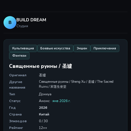
BUILD DREAM
B
Студия
Культивация
Боевые искусства
Экшен
Приключения
Фэнтези
Священные руины / 圣墟
Оригинал
圣墟
Другие
Священные руины / Sheng Xu / 圣墟 / The Sacred
Ruins / 宋莲生坐堂
названия
Тип
Донхуа
Статус
Анонс ·
янв 2026 г.
Год
2026
Страна
Китай
Эпизодов
0 / 30
Рейтинг
12++