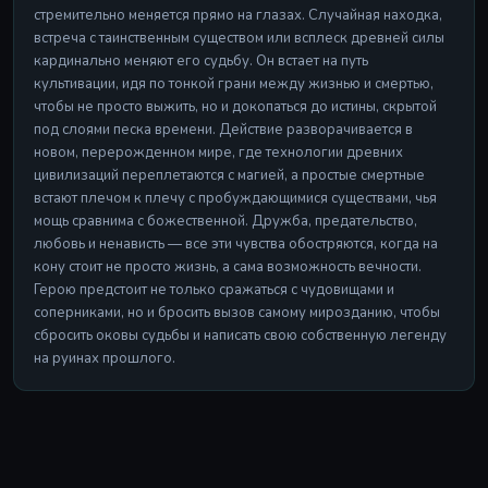
стремительно меняется прямо на глазах. Случайная находка,
встреча с таинственным существом или всплеск древней силы
кардинально меняют его судьбу. Он встает на путь
культивации, идя по тонкой грани между жизнью и смертью,
чтобы не просто выжить, но и докопаться до истины, скрытой
под слоями песка времени. Действие разворачивается в
новом, перерожденном мире, где технологии древних
цивилизаций переплетаются с магией, а простые смертные
встают плечом к плечу с пробуждающимися существами, чья
мощь сравнима с божественной. Дружба, предательство,
любовь и ненависть — все эти чувства обостряются, когда на
кону стоит не просто жизнь, а сама возможность вечности.
Герою предстоит не только сражаться с чудовищами и
соперниками, но и бросить вызов самому мирозданию, чтобы
сбросить оковы судьбы и написать свою собственную легенду
на руинах прошлого.