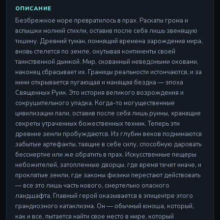
ОПИСАНИЕ
Безбрежное море превратилось в прах. Раскаты грома и
вспышки молний стихли, оставив после себя лишь звенящую
тишину. Древний туман, помнящий времена зарождения мира,
вновь стелется по земле, окутывая континенты своей
таинственной дымкой. Мир, скованный неведомыми оковами,
наконец сбрасывает их. Границы реальности истончаются, и за
ними открывается пугающая и манящая бездна — эпоха
Священных Руин. Это история великого возрождения и
сокрушительного упадка. Когда-то могущественные
цивилизации пали, оставив после себя лишь руины, хранящие
секреты утраченных божественных техник. Теперь эти
древние земли пробуждаются. Из глубин веков поднимаются
забытые артефакты, таящие в себе силу, способную даровать
бессмертие или же обратить в прах. Искусственные пещеры
небожителей, затопленные дворцы, где время течет иначе, и
проклятые земли, где законы физики перестают действовать
— все это лишь часть нового, смертельно опасного
ландшафта. Главный герой оказывается в эпицентре этого
грандиозного катаклизма. Он — обычный юноша, который,
как и все, пытается найти свое место в мире, который