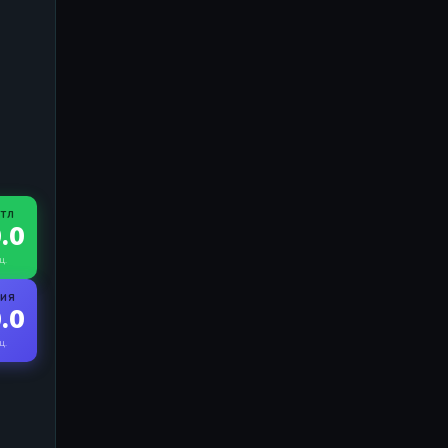
ЙТЛ
.0
ц.
РИЯ
.0
ц.