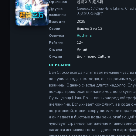
Оригинал
超能立方 超凡篇
Другие
Сверхкуб / Chao Neng Lifang: Cha
人类跟人鱼结婚了
названия
Выходит
2025
Серии
Вышло 3 из 12
Озвучка
Ruchime
Рейтинг
12+
Страна
Китай
Студия
Big Firebird Culture
ОПИСАНИЕ
Ван Сяосю всегда испытывал нежные чувства к
поступили в один колледж, он с огромным уди
взаимны. Однако счастье длится недолго. Слу
пожара, привлекая внимание местного хулига
Сунь Цзюня Шэнь Яо — лишь очередной трофей
желаниями. Вспыхивает конфликт, и в ходе о
подготовкой, терпит сокрушительное поражен
и он падает в быстрые воды реки, огибающей 
чувствует странное притяжение к таинственно
касается источника света — древнего артефакт