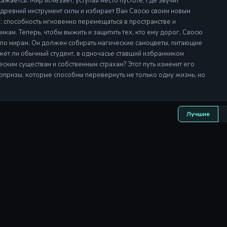
кажается. Мир исчезает, уступая место пустоте, где звучит
 древний инструмент силы и избирает Ван Сяосю своим новым
р: способность мгновенно перемещаться в пространстве и
кам. Теперь, чтобы выжить и защитить тех, кто ему дорог, Сяосю
 по мирам. Он должен собирать магические самоцветы, питающие
жет ли обычный студент, в одночасье ставший избранником
еским существам и собственным страхам? Этот путь изменит его
рпризы, которые способны перевернуть не только одну жизнь, но
Лучшие