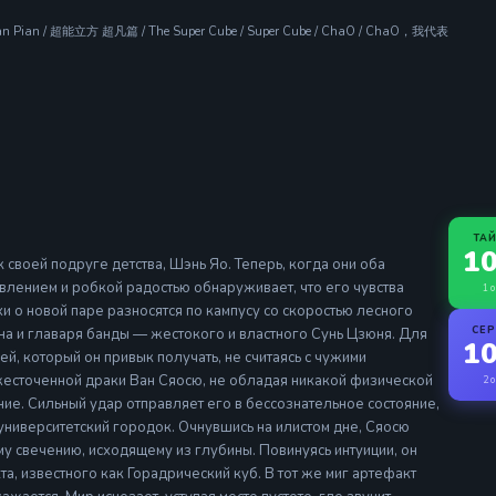
ofan Pian / 超能立方 超凡篇 / The Super Cube / Super Cube / ChaO / ChaO，我代表
ТА
10
 своей подруге детства, Шэнь Яо. Теперь, когда они оба
влением и робкой радостью обнаруживает, что его чувства
1 о
хи о новой паре разносятся по кампусу со скоростью лесного
СЕ
на и главаря банды — жестокого и властного Сунь Цзюня. Для
10
, который он привык получать, не считаясь с чужими
жесточенной драки Ван Сяосю, не обладая никакой физической
2 о
ие. Сильный удар отправляет его в бессознательное состояние,
университетский городок. Очнувшись на илистом дне, Сяосю
му свечению, исходящему из глубины. Повинуясь интуиции, он
а, известного как Горадрический куб. В тот же миг артефакт