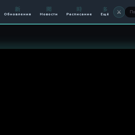
新
聞
時
多
⚔️
Обновления
Новости
Расписание
Ещё
⚔️ Оружие
🖼 Аватары
🏟️ Арена
⚔️ Кланы
🥊 PvP