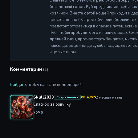
сливается с его телом, и реальность вокруг ис
бесплотный голос. Куб представляет себя как
хозяином. Вместе с этой ношей приходит и да
неестественно быстрое обучение боевым техни
предстоит отправиться в опасное путешествие
Куб, чтобы пробудить его истинную мощь. Смо
древней силы, противостоять бандитам, мистич
навсегда, ведь иногда судьба подкидывает сю
и целые миры.
Комментарии
(1)
Войдите
, чтобы написать комментарий.
Skull2033
2 месяца назад
Старейшина
XP 4,275
Спасибо за озвучку
♥
0
✕
0