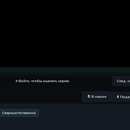
⭐ Войти, чтобы оценить серию
След. 
🔖 В список
⬆ Поде
Сверхъестественное