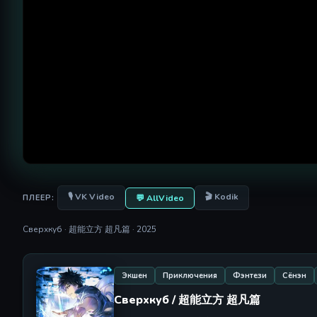
🎙 VK Video
🎬 Kodik
💬 AllVideo
ПЛЕЕР:
Сверхкуб · 超能立方 超凡篇 · 2025
Экшен
Приключения
Фэнтези
Сёнэн
Сверхкуб / 超能立方 超凡篇