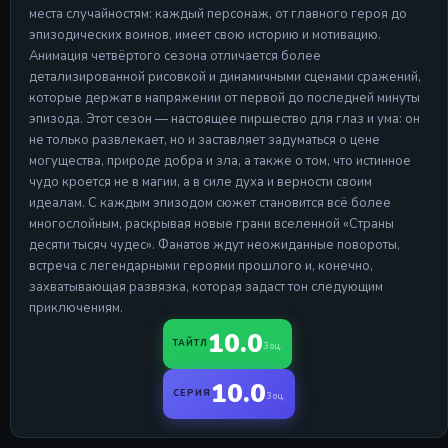
места случайностям: каждый персонаж, от главного героя до
эпизодических воинов, имеет свою историю и мотивацию.
Анимация четвёртого сезона отличается более
детализированной рисовкой и динамичными сценами сражений,
которые держат в напряжении от первой до последней минуты
эпизода. Этот сезон — настоящее пиршество для глаз и ума: он
не только развлекает, но и заставляет задуматься о цене
могущества, природе добра и зла, а также о том, что истинное
чудо кроется не в магии, а в силе духа и верности своим
идеалам. С каждым эпизодом сюжет становится всё более
многослойным, раскрывая новые грани вселенной «Страны
десяти тысяч чудес». Фанатов ждут неожиданные повороты,
встреча с легендарными героями прошлого и, конечно,
захватывающая развязка, которая задаст тон следующим
приключениям.
10.0
ТАЙТЛ
3 оц.
10.0
СЕРИЯ
3 оц.