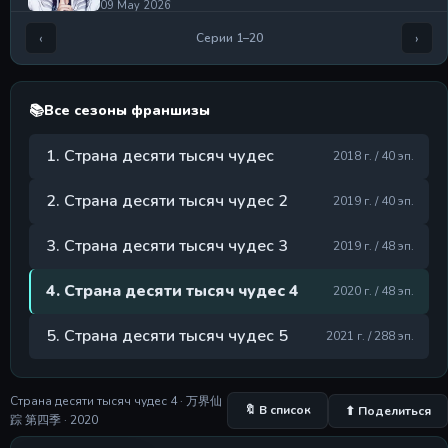
09 May 2026
‹
›
Серии 1–20
Серия 5
Серия 5
09 May 2026
📚
Все сезоны франшизы
Серия 6
Серия 6
1. Страна десяти тысяч чудес
09 May 2026
2018 г. / 40 эп.
Серия 7
2. Страна десяти тысяч чудес 2
2019 г. / 40 эп.
Серия 7
09 May 2026
3. Страна десяти тысяч чудес 3
2019 г. / 48 эп.
Серия 8
Серия 8
4. Страна десяти тысяч чудес 4
2020 г. / 48 эп.
09 May 2026
5. Страна десяти тысяч чудес 5
2021 г. / 288 эп.
Серия 9
Серия 9
09 May 2026
Страна десяти тысяч чудес 4 · 万界仙
🔖 В список
⬆ Поделиться
Серия 10
踪 第四季 · 2020
Серия 10