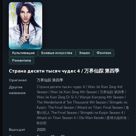
09 May 2026
Серия 11
Серия 11
09 May 2026
Серия 12
Серия 12
09 May 2026
Культивация
Боевые искусства
Экшен
Фэнтези
Серия 13
Романтика
Серия 13
09 May 2026
Страна десяти тысяч чудес 4 / 万界仙踪 第四季
Серия 14
Оригинал
万界仙踪 第四季
Серия 14
Другие
Страна десяти тысяч чудес 4 / Wan Jie Xian Zong 4rd
09 May 2026
Season / Wan Jie Xian Zong 4th Season / 万界仙踪 第四季 /
названия
Wan Jie Xian Zong Di Si Ji / Wanjie Xianzong 4th Season /
Серия 15
The Wonderland of Ten Thousand 4th Season / Shingeki no
Серия 15
Kyojin: The Final Season / Attack on Titan: Final Season / 進
09 May 2026
撃の巨人 The Final Season / Shingeki no Kyojin Season 4 /
Attack on Titan Season 4 / Obi-Wan Kenobi / 星球大战外传：
欧比旺
Серия 16
Серия 16
Выходит
2020
09 May 2026