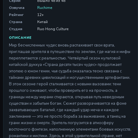
Серии
Вышло 48 из 48
Озвучка
Ruchime
Серия 17
Рейтинг
12+
Серия 17
Страна
Китай
09 May 2026
Студия
Ruo Hong Culture
Серия 18
ОПИСАНИЕ
Серия 18
Мир бесчисленных чудес вновь распахивает свои врата,
09 May 2026
приглашая зрителя в путешествие по землям, где магия и мифы
Серия 19
переплетаются с реальностью. Четвёртый сезон культовой
Серия 19
китайской дунхуа «Страна десяти тысяч чудес» продолжает
09 May 2026
эпопею о юном гении, чья судьба оказалась тесно связана с
тайнами древних цивилизаций и могущественными артефактами.
Серия 20
В этом сезоне герой сталкивается с новыми вызовами: тени
Серия 20
прошлого оживают, чтобы проверить его на прочность, а
09 May 2026
границы между мирами стираются, открывая путь неведомым
существам и забытым богам. Сюжет разворачивается на фоне
захватывающих баталий, где каждый удар меча и каждое
заклинание — это не просто борьба за выживание, а танец на
грани жизни и смерти. Зритель погрузится в атмосферу
восточного фэнтези, наполненную элементами боевых искусств,
романтики и мистики. Здесь, в этой удивительной стране, нет