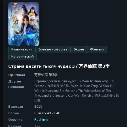
09 May 2026
Серия 11
Серия 11
09 May 2026
Серия 12
Серия 12
09 May 2026
Культивация
Боевые искусства
Экшен
Фэнтези
Серия 13
Исторический
Серия 13
09 May 2026
Страна десяти тысяч чудес 3 / 万界仙踪 第3季
Серия 14
Оригинал
万界仙踪 第3季
Серия 14
Другие
Страна десяти тысяч чудес 3 / Wan Jie Xian Zong 3rd
09 May 2026
Season / 万界仙踪 第3季 / Wan Jie Xian Zong Di San Ji /
названия
Wanjie Xianzong 3rd Season / The Wonderland of Ten
Серия 15
Thousand 3rd Season / Obi-Wan Kenobi / 星球大战外传：欧
Серия 15
比旺
09 May 2026
Выходит
2019
Серии
Вышло 48 из 48
Серия 16
Озвучка
Ruchime
Серия 16
Рейтинг
12+
09 May 2026