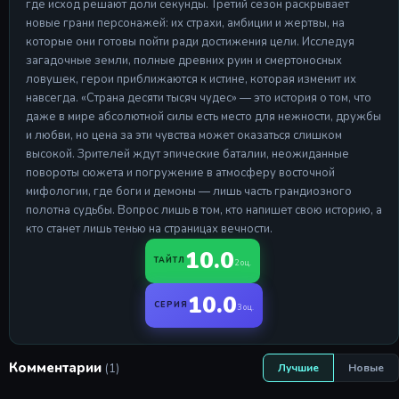
где исход решают доли секунды. Третий сезон раскрывает
новые грани персонажей: их страхи, амбиции и жертвы, на
которые они готовы пойти ради достижения цели. Исследуя
загадочные земли, полные древних руин и смертоносных
ловушек, герои приближаются к истине, которая изменит их
навсегда. «Страна десяти тысяч чудес» — это история о том, что
даже в мире абсолютной силы есть место для нежности, дружбы
и любви, но цена за эти чувства может оказаться слишком
высокой. Зрителей ждут эпические баталии, неожиданные
повороты сюжета и погружение в атмосферу восточной
мифологии, где боги и демоны — лишь часть грандиозного
полотна судьбы. Вопрос лишь в том, кто напишет свою историю, а
кто станет лишь тенью на страницах вечности.
10.0
ТАЙТЛ
2 оц.
10.0
СЕРИЯ
3 оц.
Комментарии
(1)
Лучшие
Новые