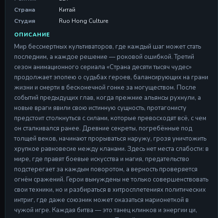
Страна
Китай
Серия 17
Студия
Ruo Hong Culture
Серия 17
ОПИСАНИЕ
09 May 2026
Мир бессмертных культиваторов, где каждый шаг может стать
Серия 18
последним, а каждое решение — роковой ошибкой. Третий
Серия 18
сезон анимационного сериала «Страна десяти тысяч чудес»
09 May 2026
продолжает эпопею о судьбах героев, балансирующих на грани
жизни и смерти в бесконечной гонке за могуществом. После
Серия 19
Серия 19
событий предыдущих глав, когда прежние альянсы рухнули, а
09 May 2026
новые враги явили свою истинную сущность, протагонисту
предстоит столкнуться с силами, которые превосходят всё, с чем
Серия 20
он сталкивался ранее. Древние секреты, погребённые под
Серия 20
толщей веков, начинают прорываться наружу, грозя уничтожить
09 May 2026
хрупкое равновесие между кланами. Здесь нет места слабости: в
мире, где правят боевые искусства и магия, предательство
подстерегает за каждым поворотом, а верность проверяется
огнём сражений. Герои вынуждены не только совершенствовать
свои техники, но и разбираться в хитросплетениях политических
интриг, где даже союзник может оказаться марионеткой в
чужой игре. Каждая битва — это танец клинков и энергии ци,