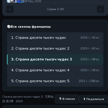
09 May 2026
‹
›
Серии 1–20
Серия 5
Серия 5
09 May 2026
📚
Все сезоны франшизы
Серия 6
Серия 6
1. Страна десяти тысяч чудес
09 May 2026
2018 г. / 40 эп.
Серия 7
2. Страна десяти тысяч чудес 2
2019 г. / 40 эп.
Серия 7
09 May 2026
3. Страна десяти тысяч чудес 3
2019 г. / 48 эп.
Серия 8
Серия 8
4. Страна десяти тысяч чудес 4
2020 г. / 48 эп.
09 May 2026
5. Страна десяти тысяч чудес 5
2021 г. / 288 эп.
Серия 9
Серия 9
09 May 2026
Страна десяти тысяч чудес 3 · 万界仙
🔖 В список
⬆ Поделиться
Серия 10
踪 第3季 · 2019
Серия 10