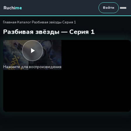
Разбивая звёзды 1 серия
Ruchi
me
Войти
Главная
›
Каталог
›
Разбивая звёзды
›
Серия 1
Разбивая звёзды — Серия 1
Нажмите для воспроизведения