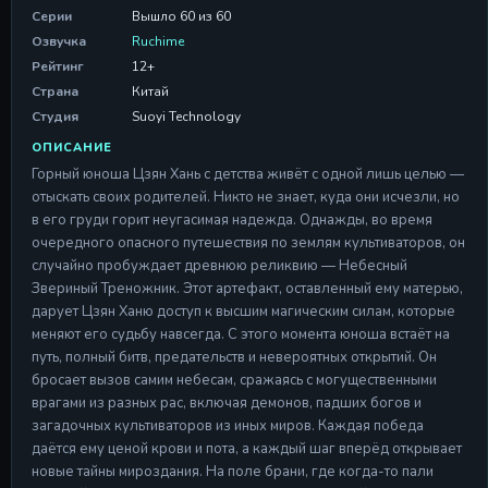
Серия 11
Серии
Вышло 60 из 60
Серия 11
Озвучка
Ruchime
29 Apr 2026
Рейтинг
12+
Серия 12
Страна
Китай
Серия 12
Студия
Suoyi Technology
29 Apr 2026
ОПИСАНИЕ
Серия 13
Горный юноша Цзян Хань с детства живёт с одной лишь целью —
Серия 13
отыскать своих родителей. Никто не знает, куда они исчезли, но
29 Apr 2026
в его груди горит неугасимая надежда. Однажды, во время
очередного опасного путешествия по землям культиваторов, он
Серия 14
Серия 14
случайно пробуждает древнюю реликвию — Небесный
29 Apr 2026
Звериный Треножник. Этот артефакт, оставленный ему матерью,
дарует Цзян Ханю доступ к высшим магическим силам, которые
Серия 15
меняют его судьбу навсегда. С этого момента юноша встаёт на
Серия 15
путь, полный битв, предательств и невероятных открытий. Он
29 Apr 2026
бросает вызов самим небесам, сражаясь с могущественными
врагами из разных рас, включая демонов, падших богов и
Серия 16
Серия 16
загадочных культиваторов из иных миров. Каждая победа
29 Apr 2026
даётся ему ценой крови и пота, а каждый шаг вперёд открывает
новые тайны мироздания. На поле брани, где когда-то пали
Серия 17