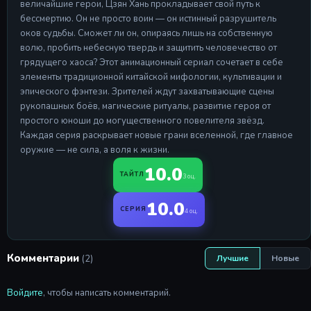
величайшие герои, Цзян Хань прокладывает свой путь к
Серия 17
бессмертию. Он не просто воин — он истинный разрушитель
29 Apr 2026
оков судьбы. Сможет ли он, опираясь лишь на собственную
волю, пробить небесную твердь и защитить человечество от
Серия 18
грядущего хаоса? Этот анимационный сериал сочетает в себе
Серия 18
элементы традиционной китайской мифологии, культивации и
29 Apr 2026
эпического фэнтези. Зрителей ждут захватывающие сцены
Серия 19
рукопашных боёв, магические ритуалы, развитие героя от
Серия 19
простого юноши до могущественного повелителя звёзд.
29 Apr 2026
Каждая серия раскрывает новые грани вселенной, где главное
оружие — не сила, а воля к жизни.
Серия 20
Серия 20
10.0
ТАЙТЛ
3 оц.
29 Apr 2026
10.0
СЕРИЯ
4 оц.
Комментарии
(2)
Лучшие
Новые
Войдите
, чтобы написать комментарий.