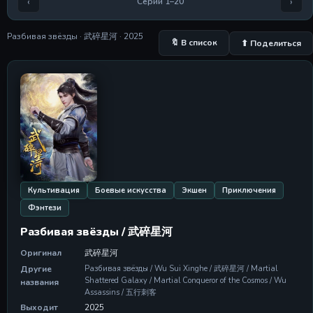
‹
›
Серии 1–20
Серия 5
Серия 5
29 Apr 2026
Разбивая звёзды · 武碎星河 · 2025
🔖 В список
⬆ Поделиться
Серия 6
Серия 6
29 Apr 2026
Серия 7
Серия 7
29 Apr 2026
Серия 8
Серия 8
29 Apr 2026
Культивация
Боевые искусства
Экшен
Приключения
Фэнтези
Серия 9
Серия 9
Разбивая звёзды / 武碎星河
29 Apr 2026
Оригинал
武碎星河
Серия 10
Другие
Разбивая звёзды / Wu Sui Xinghe / 武碎星河 / Martial
Серия 10
Shattered Galaxy / Martial Conqueror of the Cosmos / Wu
названия
29 Apr 2026
Assassins / 五行刺客
Выходит
2025