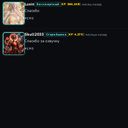
Lusin
1 месяц назад
Бессмертный
XP 364,148
Спасибо
♥
1
✕
0
Skull2033
2 месяца назад
Старейшина
XP 4,275
Спасибо за озвучку
♥
1
✕
0