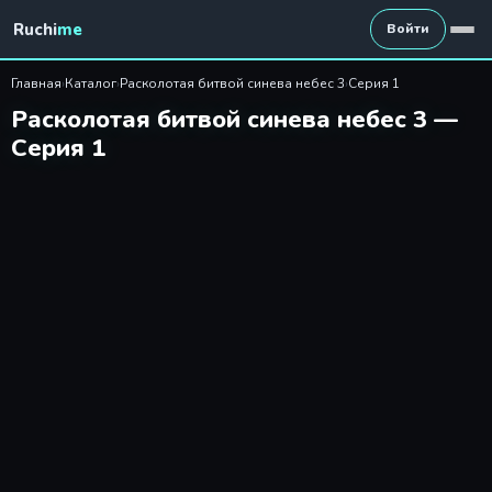
Расколотая битвой синева не
Ruchi
me
Войти
Главная
›
Каталог
›
Расколотая битвой синева небес 3
›
Серия 1
Расколотая битвой синева небес 3 —
Серия 1