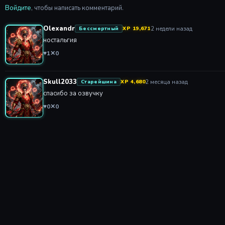
Войдите
, чтобы написать комментарий.
Olexandr
2 недели назад
Бессмертный
XP 19,671
ностальгия
♥
1
✕
0
Skull2033
2 месяца назад
Старейшина
XP 4,680
спасибо за озвучку
♥
0
✕
0