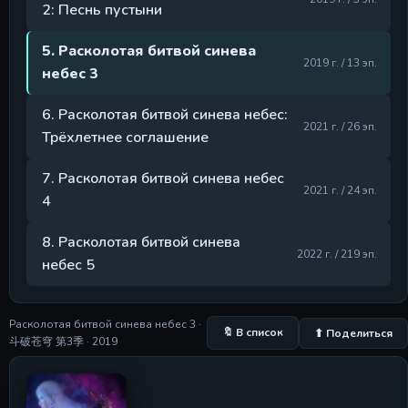
2: Песнь пустыни
Серия 10
Серия 10
28 Apr 2026
5. Расколотая битвой синева
2019 г. / 13 эп.
небес 3
Серия 11
Серия 11
28 Apr 2026
6. Расколотая битвой синева небес:
2021 г. / 26 эп.
Трёхлетнее соглашение
Серия 12
Серия 12
7. Расколотая битвой синева небес
28 Apr 2026
2021 г. / 24 эп.
4
8. Расколотая битвой синева
2022 г. / 219 эп.
небес 5
Расколотая битвой синева небес 3 ·
🔖 В список
⬆ Поделиться
斗破苍穹 第3季 · 2019