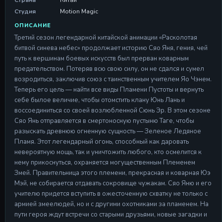
Страна
Китай
Студия
Motion Magic
ОПИСАНИЕ
Третий сезон легендарной китайской анимации «Расколотая
битвой синева небес» продолжает историю Сяо Яня, гения, чей
путь к вершинам боевых искусств был прерван коварным
предательством. Потеряв всю свою силу, он не сдался и сумел
возродиться, заключив союз с таинственным учителем Яо Чэнем.
Теперь его цель — найти все виды Пламени Пустоты и вернуть
себе былое величие, чтобы отомстить клану Юнь Лань и
воссоединиться со своей возлюбленной Сюнь Эр. В этом сезоне
Сяо Янь отправляется в смертоносную пустыню Таге, чтобы
разыскать древнюю огненную сущность — Зеленое Ледяное
Пламя. Этот легендарный огонь, способный как даровать
невероятную мощь, так и уничтожить любого, кто осмелится к
нему прикоснуться, охраняется могущественным Племенем
Змей. Правительница этого племени, прекрасная и коварная Юэ
Мэй, не собирается отдавать сокровище чужакам. Сяо Яню и его
учителю придется вступить в ожесточенную схватку не только с
армией змеелюдей, но и с другими охотниками за пламенем. На
пути героя ждут встречи со старыми друзьями, новые загадки и