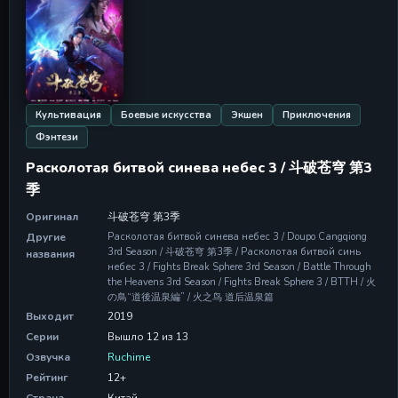
Культивация
Боевые искусства
Экшен
Приключения
Фэнтези
Расколотая битвой синева небес 3 / 斗破苍穹 第3
季
Оригинал
斗破苍穹 第3季
Другие
Расколотая битвой синева небес 3 / Doupo Cangqiong
3rd Season / 斗破苍穹 第3季 / Расколотая битвой синь
названия
небес 3 / Fights Break Sphere 3rd Season / Battle Through
the Heavens 3rd Season / Fights Break Sphere 3 / BTTH / 火
の鳥“道後温泉編” / 火之鸟 道后温泉篇
Выходит
2019
Серии
Вышло 12 из 13
Озвучка
Ruchime
Рейтинг
12+