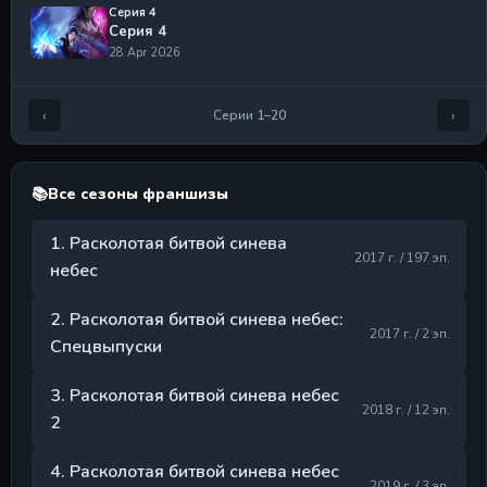
Серия 4
Серия 4
28 Apr 2026
Серия 5
Серия 5
‹
›
Серии 1–20
28 Apr 2026
Серия 6
Серия 6
📚
Все сезоны франшизы
28 Apr 2026
1. Расколотая битвой синева
Серия 7
2017 г. / 197 эп.
небес
Серия 7
28 Apr 2026
2. Расколотая битвой синева небес:
2017 г. / 2 эп.
Серия 8
Спецвыпуски
Серия 8
28 Apr 2026
3. Расколотая битвой синева небес
2018 г. / 12 эп.
Серия 9
2
Серия 9
28 Apr 2026
4. Расколотая битвой синева небес
2019 г. / 3 эп.