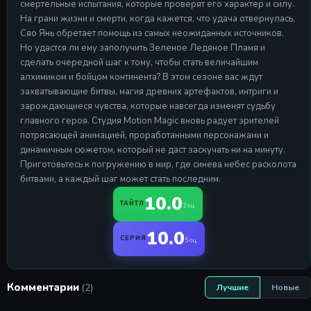
смертельные испытания, которые проверят его характер и силу.
На грани жизни и смерти, когда кажется, что удача отвернулась,
Сяо Янь обретает помощь из самых неожиданных источников.
Но удастся ли ему заполучить Зеленое Ледяное Пламя и
сделать очередной шаг к тому, чтобы стать величайшим
алхимиком и бойцом континента? В этом сезоне вас ждут
захватывающие битвы, магия древних артефактов, интриги и
зарождающиеся чувства, которые навсегда изменят судьбу
главного героя. Студия Motion Magic вновь радует зрителей
потрясающей анимацией, проработанными персонажами и
динамичным сюжетом, который не даст заскучать ни на минуту.
Приготовьтесь к погружению в мир, где синева небес расколота
битвами, а каждый шаг может стать последним.
10.0
ТАЙТЛ
3 оц.
10.0
СЕРИЯ
5 оц.
Комментарии
(2)
Лучшие
Новые