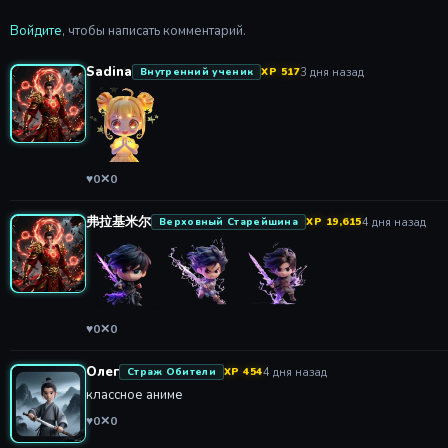
Войдите
, чтобы написать комментарий.
Sadina
3 дня назад
Внутренний ученик
XP 517
♥
0
✕
0
弗拉基米尔
4 дня назад
Верховный Старейшина
XP 19,615
♥
0
✕
0
Олег
4 дня назад
Страж Обители
XP 454
классное аниме
♥
0
✕
0