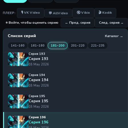
18 May 2026
Серия 191
🎙 VK Video
🔇 Vibix
🎬 Kodik
💬 AllVideo
ПЛЕЕР:
Серия 191
18 May 2026
⭐ Войти, чтобы оценить серию
← Пред. серия
След. серия →
Серия 192
Список серий
Каталог →
Серия 192
18 May 2026
141–160
161–180
181–200
201–220
221–235
Серия 193
Серия 193
18 May 2026
Серия 194
Серия 194
18 May 2026
Серия 195
Серия 195
18 May 2026
Серия 196
Серия 196
18 May 2026