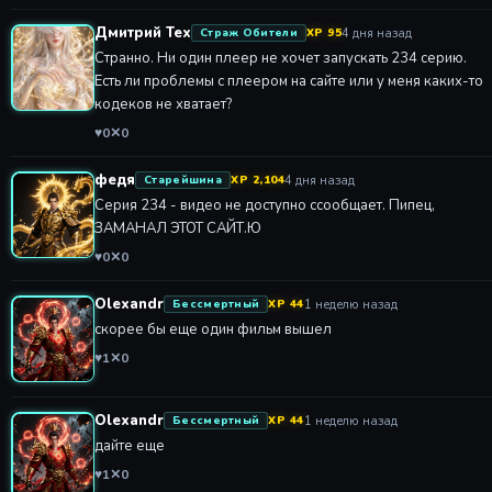
Дмитрий Тех
4 дня назад
Страж Обители
XP 95
Странно. Ни один плеер не хочет запускать 234 серию.
Есть ли проблемы с плеером на сайте или у меня каких-то
кодеков не хватает?
♥
0
✕
0
федя
4 дня назад
Старейшина
XP 2,104
Серия 234 - видео не доступно ссообщает. Пипец,
ЗАМАНАЛ ЭТОТ САЙТ.Ю
♥
0
✕
0
Olexandr
1 неделю назад
Бессмертный
XP 44
скорее бы еще один фильм вышел
♥
1
✕
0
Olexandr
1 неделю назад
Бессмертный
XP 44
дайте еще
♥
1
✕
0