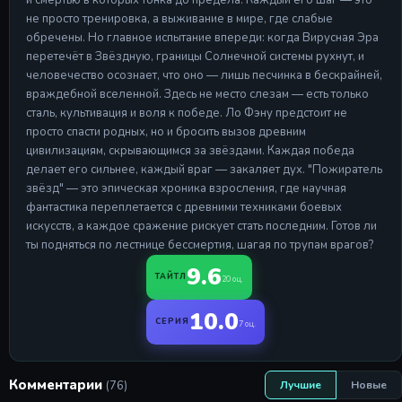
и смертью в которых тонка до предела. Каждый его шаг — это
не просто тренировка, а выживание в мире, где слабые
обречены. Но главное испытание впереди: когда Вирусная Эра
перетечёт в Звёздную, границы Солнечной системы рухнут, и
человечество осознает, что оно — лишь песчинка в бескрайней,
враждебной вселенной. Здесь не место слезам — есть только
сталь, культивация и воля к победе. Ло Фэну предстоит не
просто спасти родных, но и бросить вызов древним
цивилизациям, скрывающимся за звёздами. Каждая победа
делает его сильнее, каждый враг — закаляет дух. "Пожиратель
звёзд" — это эпическая хроника взросления, где научная
фантастика переплетается с древними техниками боевых
искусств, а каждое сражение рискует стать последним. Готов ли
ты подняться по лестнице бессмертия, шагая по трупам врагов?
9.6
ТАЙТЛ
20 оц.
10.0
СЕРИЯ
7 оц.
Комментарии
(76)
Лучшие
Новые