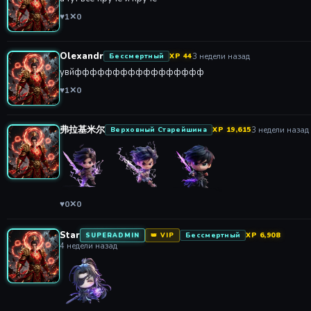
♥
1
✕
0
Olexandr
3 недели назад
Бессмертный
XP 44
увйффффффффффффффффф
♥
1
✕
0
弗拉基米尔
3 недели назад
Верховный Старейшина
XP 19,615
♥
0
✕
0
Star
Бессмертный
XP 6,908
SUPERADMIN
👑 VIP
4 недели назад