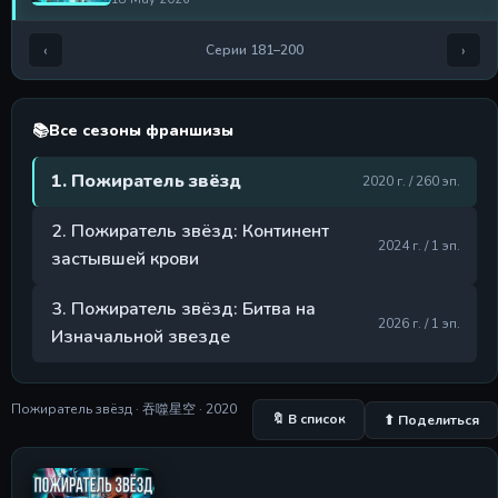
Серия 197
‹
›
Серии 181–200
Серия 197
18 May 2026
Серия 198
📚
Все сезоны франшизы
Серия 198
18 May 2026
1. Пожиратель звёзд
2020 г. / 260 эп.
Серия 199
Серия 199
2. Пожиратель звёзд: Континент
2024 г. / 1 эп.
18 May 2026
застывшей крови
Серия 200
3. Пожиратель звёзд: Битва на
Серия 200
2026 г. / 1 эп.
18 May 2026
Изначальной звезде
Пожиратель звёзд · 吞噬星空 · 2020
🔖 В список
⬆ Поделиться