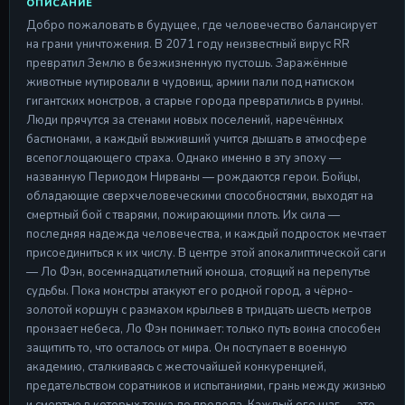
ОПИСАНИЕ
Добро пожаловать в будущее, где человечество балансирует
на грани уничтожения. В 2071 году неизвестный вирус RR
превратил Землю в безжизненную пустошь. Заражённые
животные мутировали в чудовищ, армии пали под натиском
гигантских монстров, а старые города превратились в руины.
Люди прячутся за стенами новых поселений, наречённых
бастионами, а каждый выживший учится дышать в атмосфере
всепоглощающего страха. Однако именно в эту эпоху —
названную Периодом Нирваны — рождаются герои. Бойцы,
обладающие сверхчеловеческими способностями, выходят на
смертный бой с тварями, пожирающими плоть. Их сила —
последняя надежда человечества, и каждый подросток мечтает
присоединиться к их числу. В центре этой апокалиптической саги
— Ло Фэн, восемнадцатилетний юноша, стоящий на перепутье
судьбы. Пока монстры атакуют его родной город, а чёрно-
золотой коршун с размахом крыльев в тридцать шесть метров
пронзает небеса, Ло Фэн понимает: только путь воина способен
защитить то, что осталось от мира. Он поступает в военную
академию, сталкиваясь с жесточайшей конкуренцией,
предательством соратников и испытаниями, грань между жизнью