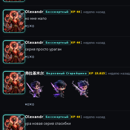
Olexandr
1 неделю назад
Бессмертный
XP 44
но мне мало
♥
1
✕
0
Olexandr
1 неделю назад
Бессмертный
XP 44
серия просто ураган
♥
1
✕
0
弗拉基米尔
1 неделю назад
Верховный Старейшина
XP 19,615
♥
0
✕
0
Olexandr
1 неделю назад
Бессмертный
XP 44
ура новая серия спасибки