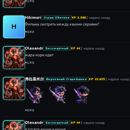
♥
1
✕
0
Hikimori
2 недели назад
Страж Обители
XP 2,360
Фильмы смотреть между какими сериями?
H
♥
0
✕
0
Olexandr
2 недели назад
Бессмертный
XP 44
жара норм идет
♥
1
✕
0
弗拉基米尔
2 недели назад
Верховный Старейшина
XP 19,615
♥
0
✕
0
Olexandr
2 недели назад
Бессмертный
XP 44
а тут все круче и круче