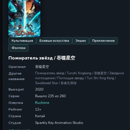
Культивация
Боевые искусства
Экшен
Приключения
Фэнтези
Пожиратель звёзд / 吞噬星空
Оригинал
吞噬星空
Другие
Пожиратель звёзд / Tunshi Xingkong / 吞噬星空 / Звёздное
поглощение / Поглощая звезду / Tun Shi Xing Kong /
названия
Swallowed Star / 吞食孔明传
Выходит
2020
Серии
Вышло 235 из 260
Озвучка
Ruchime
Рейтинг
12+
Страна
Китай
Студия
Sparkly Key Animation Studio