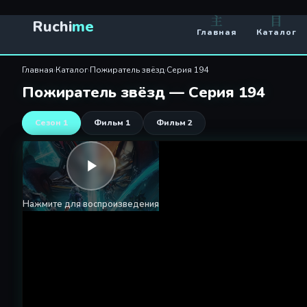
Пожиратель звёзд 194 сери
主
目
Ruchi
me
Главная
Каталог
Главная
›
Каталог
›
Пожиратель звёзд
›
Серия 194
Пожиратель звёзд — Серия 194
Сезон 1
Фильм 1
Фильм 2
Нажмите для воспроизведения