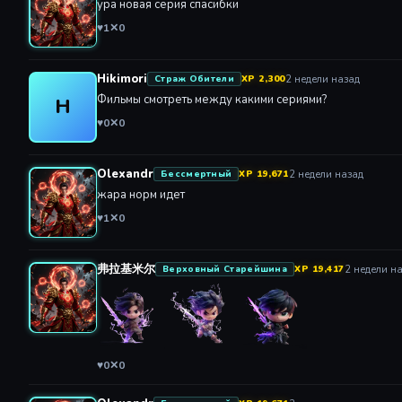
♥
1
✕
0
Hikimori
2 недели назад
Страж Обители
XP 2,300
Фильмы смотреть между какими сериями?
H
♥
0
✕
0
Olexandr
2 недели назад
Бессмертный
XP 19,671
жара норм идет
♥
1
✕
0
弗拉基米尔
2 недели н
Верховный Старейшина
XP 19,417
♥
0
✕
0
Olexandr
2 недели назад
Бессмертный
XP 19,671