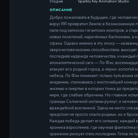
ОПИСАНИЕ
Добро пожаловать в будущее, где человечест
вирус RR превратил Землю в безжизненную п
пали под натиском гигантских монстров, а ста
новых поселений, наречённых бастионами, а
страха. Однако именно в эту эпоху — назва
сверхчеловеческими способностями, выходят 
последняя надежда человечества, и каждый по
апокалиптической саги — Ло Фэн, восемнадца
атакуют его родной город, а чёрно-золотой к
небеса, Ло Фэн понимает: только путь воина сп
академию, сталкиваясь с жесточайшей конкур
жизнью и смертью в которых тонка до предела
мире, где слабые обречены. Но главное испы
границы Солнечной системы рухнут, и человеч
враждебной вселенной. Здесь не место слезам
предстоит не просто спасти родных, но и бро
Каждая победа делает его сильнее, каждый в
хроника взросления, где научная фантастика 
сражение рискует стать последним. Готов ли т