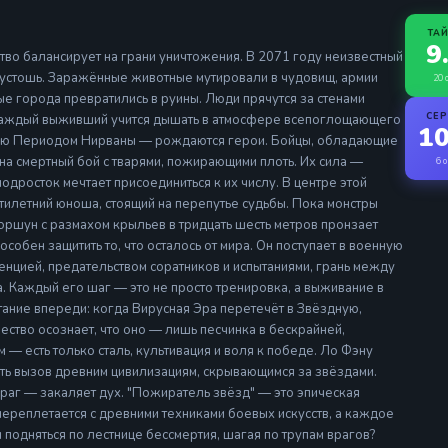
ТА
9
во балансирует на грани уничтожения. В 2071 году неизвестный
устошь. Заражённые животные мутировали в чудовищ, армии
20 
рые города превратились в руины. Люди прячутся за стенами
СЕ
 каждый выживший учится дышать в атмосфере всепоглощающего
10
нную Периодом Нирваны — рождаются герои. Бойцы, обладающие
на смертный бой с тварями, пожирающими плоть. Их сила —
6 о
дросток мечтает присоединиться к их числу. В центре этой
тилетний юноша, стоящий на перепутье судьбы. Пока монстры
оршун с размахом крыльев в тридцать шесть метров пронзает
особен защитить то, что осталось от мира. Он поступает в военную
енцией, предательством соратников и испытаниями, грань между
. Каждый его шаг — это не просто тренировка, а выживание в
тание впереди: когда Вирусная Эра перетечёт в Звёздную,
ество осознает, что оно — лишь песчинка в бескрайней,
 — есть только сталь, культивация и воля к победе. Ло Фэну
сить вызов древним цивилизациям, скрывающимся за звёздами.
раг — закаляет дух. "Пожиратель звёзд" — это эпическая
переплетается с древними техниками боевых искусств, а каждое
ы подняться по лестнице бессмертия, шагая по трупам врагов?