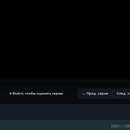
⭐ Войти, чтобы оценить серию
← Пред. серия
След. 
2020 г. / 26