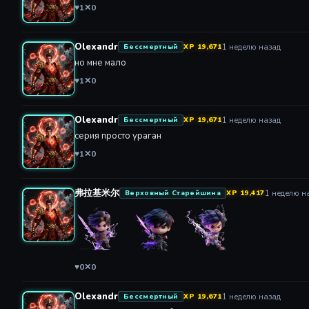
Olexandr
1 неделю назад
Бессмертный
XP 19,671
но мне мало
♥
1
✕
0
Olexandr
1 неделю назад
Бессмертный
XP 19,671
серия просто ураган
♥
1
✕
0
弗拉基米尔
1 неделю н
Верховный Старейшина
XP 19,417
♥
0
✕
0
Olexandr
1 неделю назад
Бессмертный
XP 19,671
ура новая серия спасибки