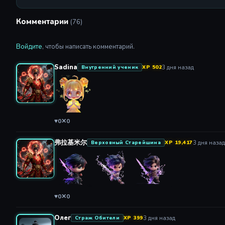
Комментарии
(76)
Войдите
, чтобы написать комментарий.
Sadina
3 дня назад
Внутренний ученик
XP 502
♥
0
✕
0
弗拉基米尔
3 дня назад
Верховный Старейшина
XP 19,417
♥
0
✕
0
Олег
3 дня назад
Страж Обители
XP 399
классное аниме