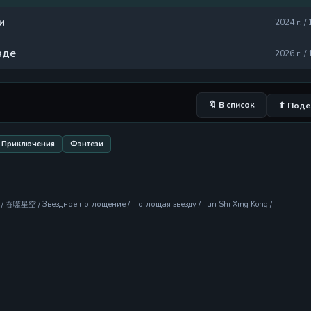
и
2024 г. / 
зде
2026 г. / 
🔖 В список
⬆ Поде
Приключения
Фэнтези
 / 吞噬星空 / Звёздное поглощение / Поглощая звезду / Tun Shi Xing Kong /