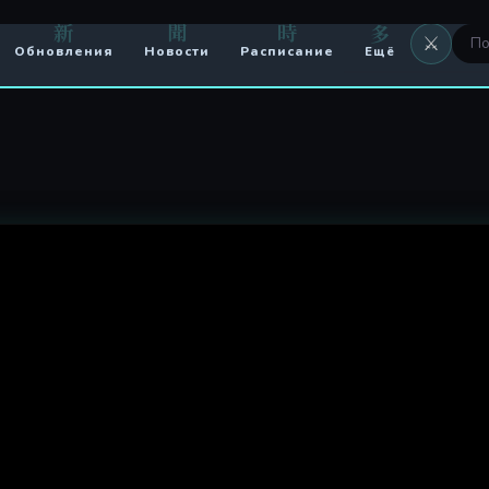
я
新
聞
時
多
⚔️
Обновления
Новости
Расписание
Ещё
⚔️ Оружие
🖼 Аватары
🏟️ Арена
⚔️ Кланы
🥊 PvP