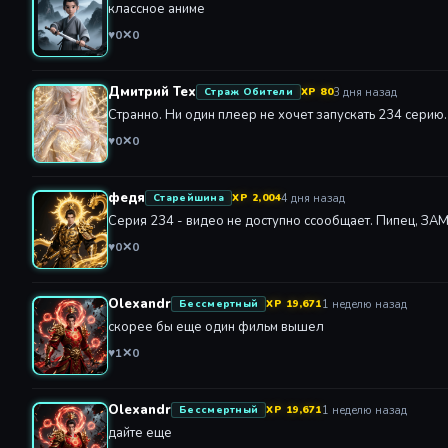
♥
0
✕
0
Дмитрий Тех
3 дня назад
Страж Обители
XP 80
Странно. Ни один плеер не хочет запускать 234 серию.
♥
0
✕
0
федя
4 дня назад
Старейшина
XP 2,004
Серия 234 - видео не доступно ссообщает. Пипец, 
♥
0
✕
0
Olexandr
1 неделю назад
Бессмертный
XP 19,671
скорее бы еще один фильм вышел
♥
1
✕
0
Olexandr
1 неделю назад
Бессмертный
XP 19,671
дайте еще
♥
1
✕
0