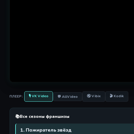
🎙 VK Video
🔇 Vibix
🎬 Kodik
💬 AllVideo
ПЛЕЕР:
📚
Все сезоны франшизы
1. Пожиратель звёзд