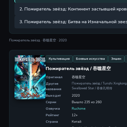
2. Пожиратель звёзд: Континент застывшей кров
3. Пожиратель звёзд: Битва на Изначальной зве
Пожиратель звёзд · 吞噬星空 · 2020
Культивация
Боевые искусства
Экшен
Пожиратель звёзд / 吞噬星空
Оригинал
吞噬星空
Другие
Пожиратель звёзд / Tunshi Xingkong
Swallowed Star / 吞食孔明传
названия
Выходит
2020
Серии
Вышло 235 из 260
Озвучка
Ruchime
Рейтинг
12+
Страна
Китай
Студия
Sparkly Key Animation Studio