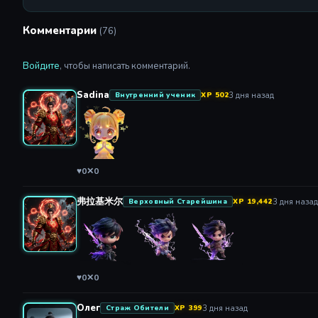
Комментарии
(76)
Войдите
, чтобы написать комментарий.
Sadina
3 дня назад
Внутренний ученик
XP 502
♥
0
✕
0
弗拉基米尔
3 дня назад
Верховный Старейшина
XP 19,442
♥
0
✕
0
Олег
3 дня назад
Страж Обители
XP 399
классное аниме