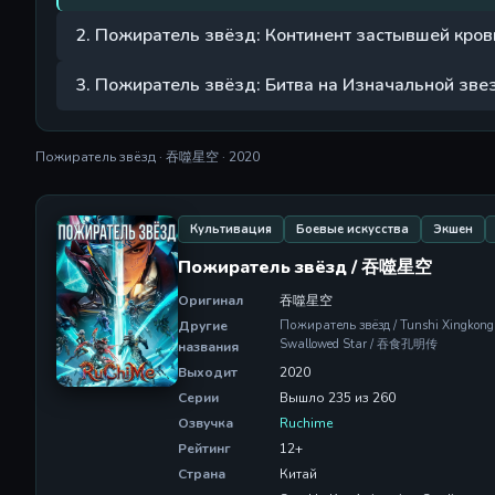
2. Пожиратель звёзд: Континент застывшей кров
3. Пожиратель звёзд: Битва на Изначальной зве
Пожиратель звёзд · 吞噬星空 · 2020
Культивация
Боевые искусства
Экшен
Пожиратель звёзд / 吞噬星空
Оригинал
吞噬星空
Другие
Пожиратель звёзд / Tunshi Xingkong
Swallowed Star / 吞食孔明传
названия
Выходит
2020
Серии
Вышло 235 из 260
Озвучка
Ruchime
Рейтинг
12+
Страна
Китай
Студия
Sparkly Key Animation Studio