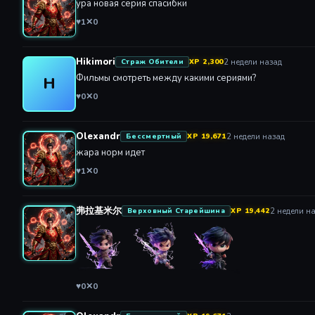
♥
1
✕
0
Hikimori
2 недели назад
Страж Обители
XP 2,300
Фильмы смотреть между какими сериями?
H
♥
0
✕
0
Olexandr
2 недели назад
Бессмертный
XP 19,671
жара норм идет
♥
1
✕
0
弗拉基米尔
2 недели н
Верховный Старейшина
XP 19,442
♥
0
✕
0
Olexandr
2 недели назад
Бессмертный
XP 19,671