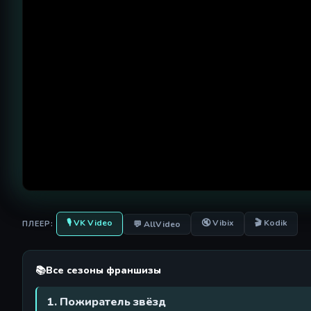
🎙 VK Video
🔇 Vibix
🎬 Kodik
💬 AllVideo
ПЛЕЕР:
📚
Все сезоны франшизы
1. Пожиратель звёзд