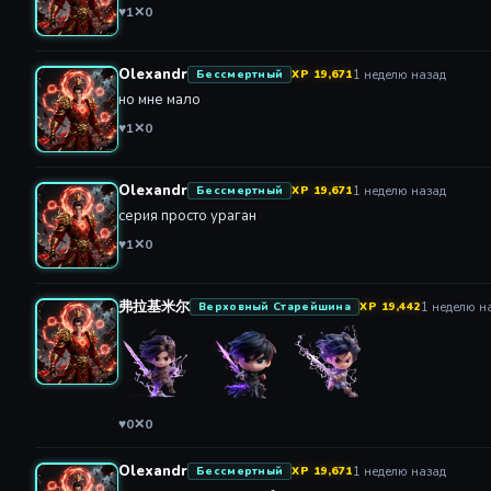
Olexandr
1 неделю назад
Бессмертный
XP 19,671
но мне мало
♥
1
✕
0
Olexandr
1 неделю назад
Бессмертный
XP 19,671
серия просто ураган
♥
1
✕
0
弗拉基米尔
1 неделю н
Верховный Старейшина
XP 19,442
♥
0
✕
0
Olexandr
1 неделю назад
Бессмертный
XP 19,671
ура новая серия спасибки