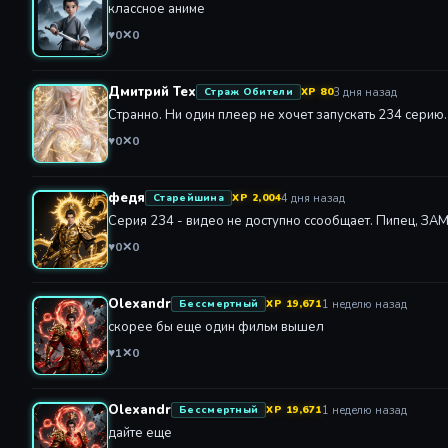
♥
0
✕
0
Дмитрий Тех
3 дня назад
Страж Обители
XP 80
Странно. Ни один плеер не хочет запускать 234 серию.
♥
0
✕
0
федя
4 дня назад
Старейшина
XP 2,004
Серия 234 - видео не доступно ссообщает. Пипец, 
♥
0
✕
0
Olexandr
1 неделю назад
Бессмертный
XP 19,671
скорее бы еще один фильм вышел
♥
1
✕
0
Olexandr
1 неделю назад
Бессмертный
XP 19,671
дайте еще
♥
1
✕
0