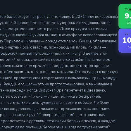
ТА
9
во балансирует на грани уничтожения. В 2071 году неизвестный
устошь. Заражённые животные мутировали в чудовищ, армии
20 
рые города превратились в руины. Люди прячутся за стенами
СЕ
 каждый выживший учится дышать в атмосфере всепоглощающего
10
нную Периодом Нирваны — рождаются герои. Бойцы, обладающие
на смертный бой с тварями, пожирающими плоть. Их сила —
7 о
дросток мечтает присоединиться к их числу. В центре этой
тилетний юноша, стоящий на перепутье судьбы. Пока монстры
оршун с размахом крыльев в тридцать шесть метров пронзает
особен защитить то, что осталось от мира. Он поступает в военную
енцией, предательством соратников и испытаниями, грань между
. Каждый его шаг — это не просто тренировка, а выживание в
тание впереди: когда Вирусная Эра перетечёт в Звёздную,
ество осознает, что оно — лишь песчинка в бескрайней,
 — есть только сталь, культивация и воля к победе. Ло Фэну
сить вызов древним цивилизациям, скрывающимся за звёздами.
раг — закаляет дух. "Пожиратель звёзд" — это эпическая
переплетается с древними техниками боевых искусств, а каждое
ы подняться по лестнице бессмертия, шагая по трупам врагов?