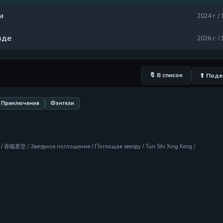
и
2024 г. / 
зде
2026 г. / 
🔖 В список
⬆ Поде
Приключения
Фэнтези
 / 吞噬星空 / Звёздное поглощение / Поглощая звезду / Tun Shi Xing Kong /