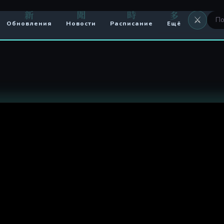
я
新
聞
時
多
⚔️
Обновления
Новости
Расписание
Ещё
⚔️ Оружие
🖼 Аватары
🏟️ Арена
⚔️ Кланы
🥊 PvP