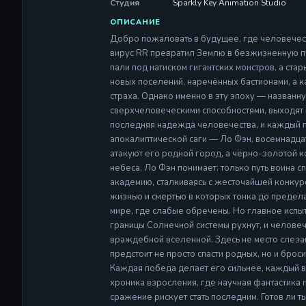
ОПИСАНИЕ
Добро пожаловать в будущее, где человечест
вирус RR превратил Землю в безжизненную п
пали под натиском гигантских монстров, а ста
новых поселений, наречённых бастионами, а
страха. Однако именно в эту эпоху — назва
сверхчеловеческими способностями, выходят 
последняя надежда человечества, и каждый по
апокалиптической саги — Ло Фэн, восемнадца
атакуют его родной город, а чёрно-золотой к
небеса, Ло Фэн понимает: только путь воина сп
академию, сталкиваясь с жесточайшей конкур
жизнью и смертью в которых тонка до предела
мире, где слабые обречены. Но главное испы
границы Солнечной системы рухнут, и человеч
враждебной вселенной. Здесь не место слезам
предстоит не просто спасти родных, но и бро
Каждая победа делает его сильнее, каждый в
хроника взросления, где научная фантастика 
сражение рискует стать последним. Готов ли т