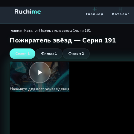
Пожиратель звёзд 191 сери
主
目
Ruchi
me
Главная
Каталог
Главная
›
Каталог
›
Пожиратель звёзд
›
Серия 191
Пожиратель звёзд — Серия 191
Сезон 1
Фильм 1
Фильм 2
Нажмите для воспроизведения