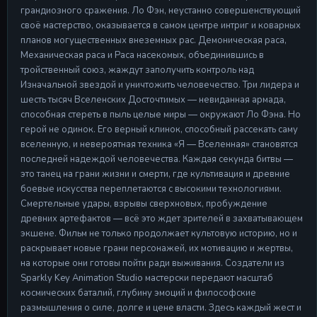
грандиозного сражения. Ло Фэн, неустанно совершенствующий
своё мастерство, оказывается в самом центре интриг и коварных
планов могущественных внеземных рас. Демоническая раса,
Механическая раса и Раса насекомых, объединившись в
тройственный союз, жаждут заполучить контроль над
Изначальной звездой и уничтожить человечество. Три лидера и
шесть тысяч Вселенских Досточтимых — невиданная армада,
способная стереть в пыль целые миры — окружают Ло Фэна. Но
герой не одинок. Его верный клинок, способный рассекать саму
вселенную, и невероятная техника «Я — Вселенная» становятся
последней надеждой человечества. Каждая секунда битвы —
это танец на грани жизни и смерти, где культивация и древние
боевые искусства переплетаются с высокими технологиями.
Смертельные удары, взрывы сверхновых, пробуждение
древних артефактов — всё это ждет зрителей в захватывающем
экшене. Фильм не только продолжает культовую историю, но и
раскрывает новые грани персонажей, их мотивацию и жертвы,
на которые они готовы пойти ради выживания. Создатели из
Sparkly Key Animation Studio мастерски передают масштаб
космических баталий, глубину эмоций и философские
размышления о силе, долге и цене власти. Здесь каждый жест и