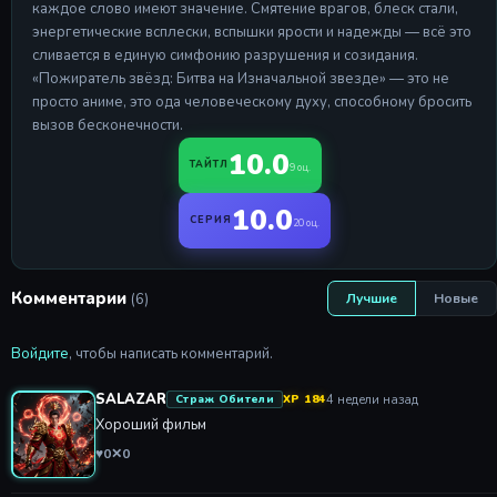
каждое слово имеют значение. Смятение врагов, блеск стали,
энергетические всплески, вспышки ярости и надежды — всё это
сливается в единую симфонию разрушения и созидания.
«Пожиратель звёзд: Битва на Изначальной звезде» — это не
просто аниме, это ода человеческому духу, способному бросить
вызов бесконечности.
10.0
ТАЙТЛ
9 оц.
10.0
СЕРИЯ
20 оц.
Комментарии
(6)
Лучшие
Новые
Войдите
, чтобы написать комментарий.
SALAZAR
4 недели назад
Страж Обители
XP 184
Хороший фильм
♥
0
✕
0