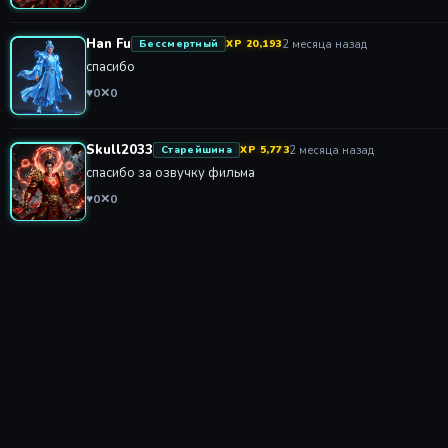
Han Fu
2 месяца назад
Бессмертный
XP 20,193
спасибо
♥
0
✕
0
Skull2033
2 месяца назад
Старейшина
XP 5,773
спасибо за озвучку фильма
♥
0
✕
0