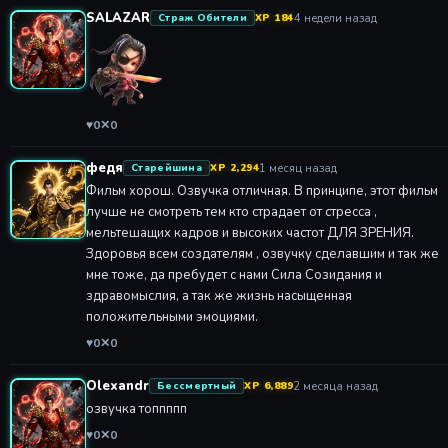
SALAZAR
4 недели назад
Страж Обители
XP 184
♥
0
✕
0
федя
1 месяц назад
Старейшина
XP 2,294
Фильм хорош. Озвучка отличная. В принципе, этот фильм
лучше не смотреть тем кто страдает от стресса ,
мельтешащих кадров и высоких частот ДЛЯ ЗРЕНИЯ.
Здоровья всем создателям , озвучку сделавшим и так же
мне тоже, да пребудет с нами Сила Созидания и
здравомыслия, а так же жизнь насыщенная
положительными эмоциями.
♥
0
✕
0
Olexandr
2 месяца назад
Бессмертный
XP 6,889
озвучка топпппп
♥
0
✕
0