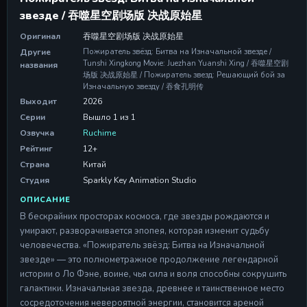
звезде / 吞噬星空剧场版 决战原始星
Оригинал
吞噬星空剧场版 决战原始星
Другие
Пожиратель звёзд: Битва на Изначальной звезде /
Tunshi Xingkong Movie: Juezhan Yuanshi Xing / 吞噬星空剧
названия
场版 决战原始星 / Пожиратель звезд: Решающий бой за
Изначальную звезду / 吞食孔明传
Выходит
2026
Серии
Вышло 1 из 1
Озвучка
Ruchime
Рейтинг
12+
Страна
Китай
Студия
Sparkly Key Animation Studio
ОПИСАНИЕ
В бескрайних просторах космоса, где звезды рождаются и
умирают, разворачивается эпопея, которая изменит судьбу
человечества. «Пожиратель звёзд: Битва на Изначальной
звезде» — это полнометражное продолжение легендарной
истории о Ло Фэне, воине, чья сила и воля способны сокрушить
галактики. Изначальная звезда, древнее и таинственное место
сосредоточения невероятной энергии, становится ареной