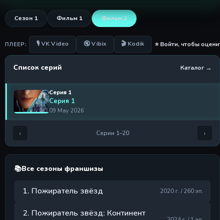
Сезон 1
Фильм 1
Фильм 2
🎙 VK Video
🔇 Vibix
🎬 Kodik
⭐ Войти, чтобы оцени
ПЛЕЕР:
Список серий
Каталог →
Серия 1
Серия 1
09 May 2026
‹
›
Серии 1–20
📚
Все сезоны франшизы
1. Пожиратель звёзд
2020 г. / 260 эп.
2. Пожиратель звёзд: Континент
2024 г. / 1 эп.