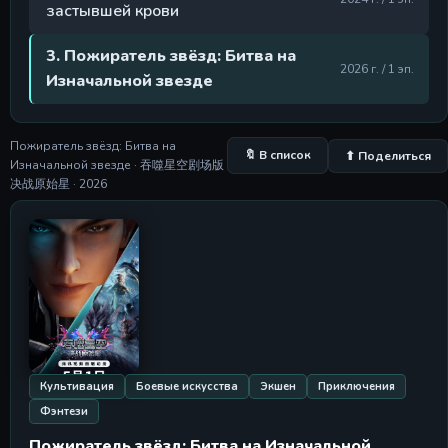
застывшей крови
3. Пожиратель звёзд: Битва на
2026 г. / 1 эп.
Изначальной звезде
Пожиратель звёзд: Битва на
🔖 В список
⬆ Поделиться
Изначальной звезде · 吞噬星空剧场版
决战原始星 · 2026
Культивация
Боевые искусства
Экшен
Приключения
Фэнтези
Пожиратель звёзд: Битва на Изначальной