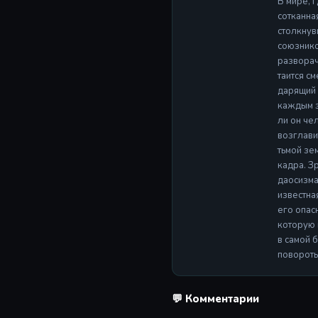
В мире, 
сотканна
столкнув
союзнико
разворач
таится с
дарящий 
каждым з
ли он че
возглави
тьмой зе
кадра. З
даосизма
известна
его опас
которую 
в самой 
повороты 
💬 Комментарии