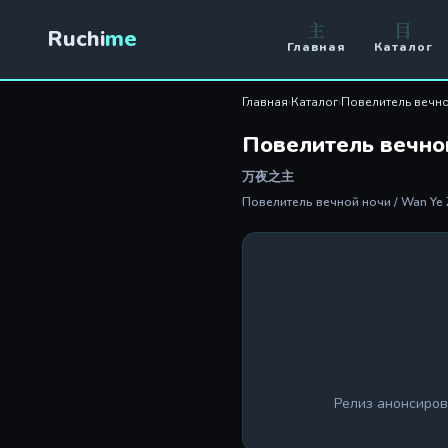
主
目
Ruchi
me
Главная
Каталог
Главная
›
Каталог
›
Повелитель вечн
Повелитель вечно
万夜之主
Повелитель вечной ночи / Wan Ye
Релиз анонсиров