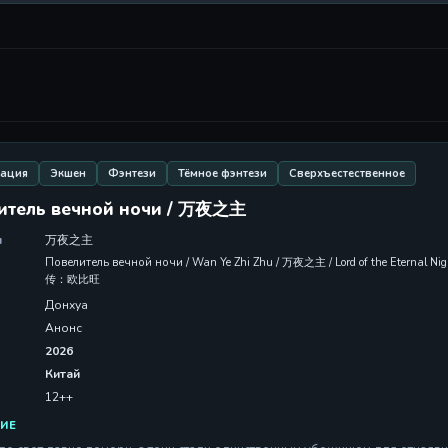
вация
Экшен
Фэнтези
Тёмное фэнтези
Сверхъестественное
итель вечной ночи / 万夜之主
л
万夜之主
Повелитель вечной ночи / Wan Ye Zhi Zhu / 万夜之主 / Lord of the Eternal N
传：欧比旺
Донхуа
Анонс
2026
Китай
12++
ИЕ