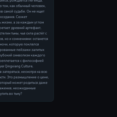
шихся, рождается легенда,
 о том, как обычный человек,
в самой судьбе. Он не ищет
ироздания. Сюжет
ь жизни, а за каждым углом
бретает древний артефакт,
елин тьмы, чья сила растёт с
в, но и сомнениями: останется
 ночи, которую поклялся
зированные пейзажи залитых
глубокий символизм каждого
ереплетается с философией
я Qingxiang Culture,
 затеряться, несмотря на всю
асти. Это размышление о цене,
 который может родиться даже
ражения, неожиданные
упить во тьму?