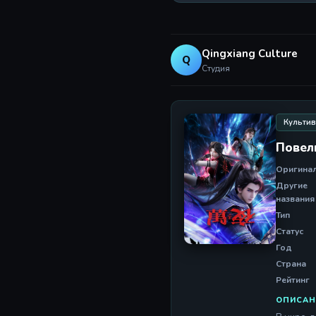
Qingxiang Culture
Q
Студия
Культи
Повел
Оригина
Другие
названия
Тип
Статус
Год
Страна
Рейтинг
ОПИСАН