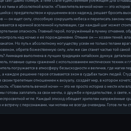
где свет давно померк, а тени стали единственным убежищем для отчаяв
я из тьмы и абсолютной власти. «Повелитель вечной ночи» — это история
шийся с предательством и крушением всех надежд, решает бросить вызо
в — он ищет силу, способную сокрушить небеса и переписать законы м
ивается в мрачной вселенной культивации, где каждый шаг может стоит
мертельная опасность. Главный герой, погружённый в пучину отчаяния, о
контроль над ночью и её порождениями. Отныне он — хозяин теней, власт
акатом. Но путь к абсолютному могуществу усеян не только телами враго
ловеком, обретя божественную силу, или же сам станет частью той самой
ть? Анимация выполнена в лучших традициях китайских дунхуа: детали
мель, плавные сцены сражений с использованием мистических техник и 
ритель погружается в атмосферу безысходности и величия, где магия п
, а каждое решение героя отзывается эхом в судьбах тысяч людей. Студи
я своим трепетным отношением к визуалу, создаёт мир, в котором хочется
ность. «Повелитель вечной ночи» — это не просто история о мести или вл
мы готовы заплатить за свои мечты, о дружбе и предательстве, о свете,
беспросветной мгле. Каждый эпизод обещает зрителям напряжённые с
и встречу с персонажами, чьи мотивы не всегда очевидны. Готов ли ты ст