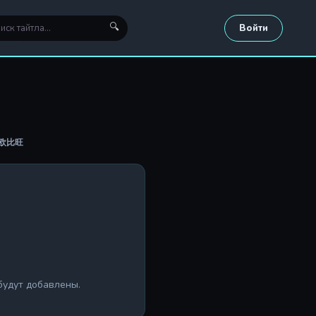
🔍
Войти
传：欧比旺
будут добавлены.