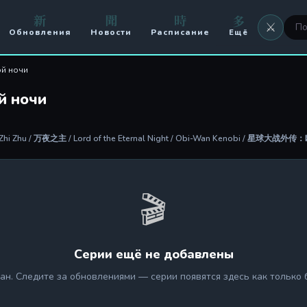
新
聞
時
多
⚔️
Обновления
Новости
Расписание
Ещё
⚔️ Оружие
ой ночи
🖼 Аватары
й ночи
🏟️ Арена
 Zhi Zhu / 万夜之主 / Lord of the Eternal Night / Obi-Wan Kenobi / 星球大战外
⚔️ Кланы
🥊 PvP
🎬
Серии ещё не добавлены
ан. Следите за обновлениями — серии появятся здесь как только 