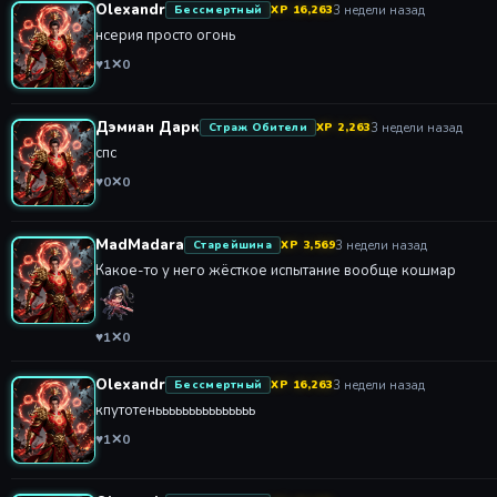
Olexandr
3 недели назад
Бессмертный
XP 16,263
нсерия просто огонь
♥
1
✕
0
Дэмиан Дарк
3 недели назад
Страж Обители
XP 2,263
спс
♥
0
✕
0
MadMadara
3 недели назад
Старейшина
XP 3,569
Какое-то у него жёсткое испытание вообще кошмар
♥
1
✕
0
Olexandr
3 недели назад
Бессмертный
XP 16,263
кпутотенььььььььььььььь
♥
1
✕
0