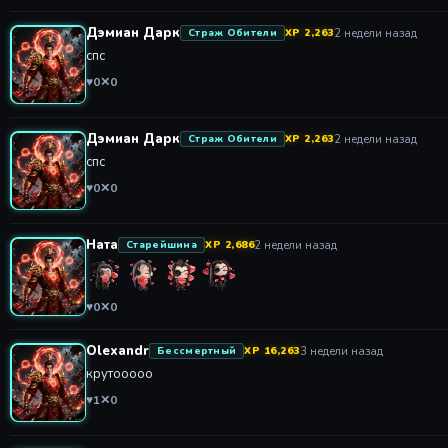
Дэмиан Дарк
2 недели назад
Страж Обители
XP 2,263
спс
♥
0
✕
0
Дэмиан Дарк
2 недели назад
Страж Обители
XP 2,263
спс
♥
0
✕
0
Ната
2 недели назад
Старейшина
XP 2,686
♥
0
✕
0
Olexandr
3 недели назад
Бессмертный
XP 16,263
крутооооо
♥
1
✕
0