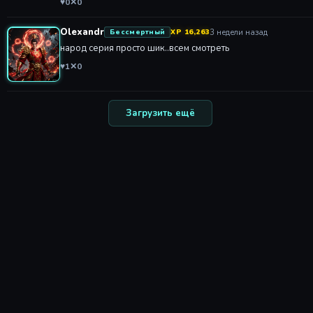
♥
0
✕
0
Olexandr
3 недели назад
Бессмертный
XP 16,263
народ серия просто шик..всем смотреть
♥
1
✕
0
Загрузить ещё