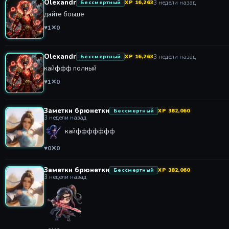
Olexandr
3 недели назад
Бессмертный
XP 16,263
дайте боьше
♥
1
✕
0
Olexandr
3 недели назад
Бессмертный
XP 16,263
кайффф полный
♥
1
✕
0
Заметки брюнетки
Бессмертный
XP 382,060
3 недели назад
кайффффффф
♥
0
✕
0
Заметки брюнетки
Бессмертный
XP 382,060
3 недели назад