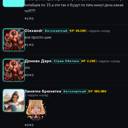
китайцев по 15,а эти так и будут по пять минут,дичь какая
то!!!???
♥
1
✕
0
Olexandr
1 неделю назад
Бессмертный
XP 16,263
все просто шик
♥
1
✕
0
Дэмиан Дарк
1 неделю назад
Страж Обители
XP 2,263
спс
♥
0
✕
0
Заметки брюнетки
Бессмертный
XP 382,060
2 недели назад
♥
0
✕
0