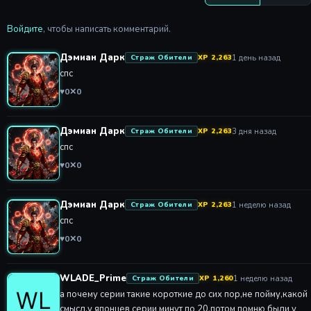
Войдите
, чтобы написать комментарий.
Дэмиан Дарк
1 день назад
Страж Обители
XP 2,263
спс
♥
0
✕
0
Дэмиан Дарк
3 дня назад
Страж Обители
XP 2,263
спс
♥
0
✕
0
Дэмиан Дарк
1 неделю назад
Страж Обители
XP 2,263
спс
♥
0
✕
0
WLADE_Prime
1 неделю назад
Страж Обители
XP 1,260
а почему серии такие короткие до сих пор,не пойму,какой
смысл,у японцев серии минут по 20,потом помню были у