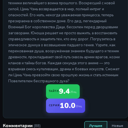
техники величайшего воина прошлого. Воскресший с новой
силой, Цинь Чэнь возвращается в мир, полный интриг и
опасностей. Его мать, некогда уважаемая принцесса, теперь
презираема в собственном доме. Его дед, легендарный
Военный Бог королевства Даци, бессилен перед дворцовыми
заговорами. Юноша решает не просто выжить, а восстановить
справедливость и защитить тех, кто ему дорог. Погрузитесь в
эпическое дунхуа о возвышении падшего гения. Узрите, как
перекованная душа, вооружённая знанием будущего и техник
древности, прокладывает свой путь сквозь армии врагов, козни
кланов и тайны богов. Каждая секунда этого аниме — это
взрывная смесь культивации, драмы и боевых искусств. Сможет
ли Цинь Чэнь превзойти свою прошлую жизнь и стать истинным
Повелителем бесстрашного духа?
9.4
ТАЙТЛ
25 оц.
10.0
СЕРИЯ
23 оц.
Комментарии
(88)
Лучшие
Новые