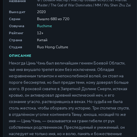
宰 / Боевой мастер / Мастер боевых искусств / Martial
названия
Master / The God of War Dominates / MM / Wu Shen Zhu Zai
Серия 679
Выходит
2020
Серия 679
Серии
Вышло 680 из 720
02 Aug 2026
Озвучка
Ruchime
Рейтинг
12+
Серия 680
Серия 680
Страна
Китай
04 Aug 2026
Студия
Ruo Hong Culture
ОПИСАНИЕ
Некогда Цинь Чэнь был величайшим гением Боевой Области,
чьё имя внушало трепет всем без исключения. Обладая
несравненным талантом и непоколебимой волей, он стоял на
пороге бессмертия, но был предан теми, кому доверял больше
всего. В роковой схватке в Запретной Долине Смерти, истекая
кровью, он активировал древний мистический меч, и его
сознание угасло, растворившись в веках. Но судьба не была
столь жестока, чтобы оборвать эту историю. Три столетия спустя,
в отдалённом уголке континента Тяньу, юноша, носящий то же
имя — Цинь Чэнь, — оказывается на грани гибели от рук
собственных родственников. Преследуемый и униженный, он
наследует не только имя, но и волю, память и божественные