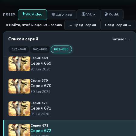
16 Jun 2026
Серия 667
🎙 VK Video
🔇 Vibix
🎬 Kodik
💬 AllVideo
ПЛЕЕР:
Серия 667
21 Jun 2026
⭐ Войти, чтобы оценить серию
← Пред. серия
След. серия →
Серия 668
Список серий
Каталог →
Серия 668
23 Jun 2026
621–640
641–660
661–680
Серия 669
Серия 669
28 Jun 2026
Серия 670
Серия 670
30 Jun 2026
Серия 671
Серия 671
05 Jul 2026
Серия 672
Серия 672