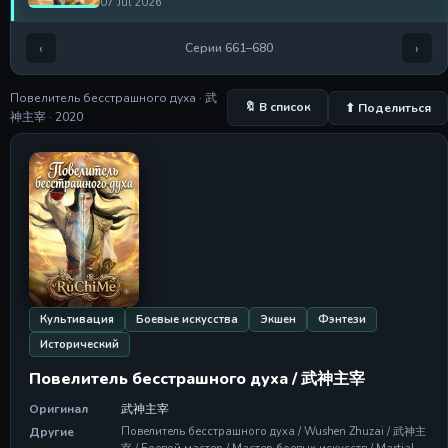
07 Jul 2026
Серия 673
‹
›
Серии 661–680
Серия 673
12 Jul 2026
Повелитель бесстрашного духа · 武
🔖 В список
⬆ Поделиться
Серия 674
神主宰 · 2020
Серия 674
14 Jul 2026
Серия 675
Серия 675
19 Jul 2026
Серия 676
Серия 676
21 Jul 2026
Культивация
Боевые искусства
Экшен
Фэнтези
Серия 677
Исторический
Серия 677
26 Jul 2026
Повелитель бесстрашного духа / 武神主宰
Оригинал
武神主宰
Серия 678
Серия 678
Другие
Повелитель бесстрашного духа / Wushen Zhuzai / 武神主
28 Jul 2026