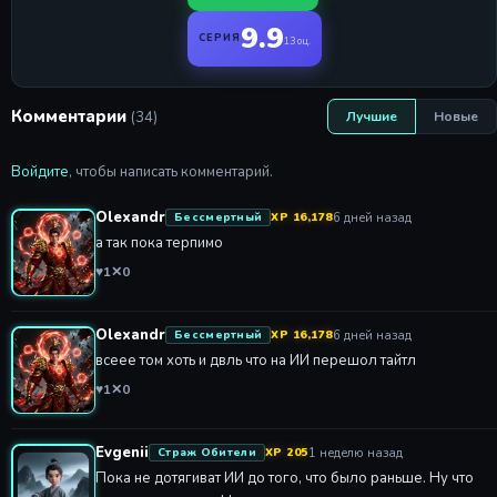
9.9
СЕРИЯ
13 оц.
Комментарии
(34)
Лучшие
Новые
Войдите
, чтобы написать комментарий.
Olexandr
6 дней назад
Бессмертный
XP 16,178
а так пока терпимо
♥
1
✕
0
Olexandr
6 дней назад
Бессмертный
XP 16,178
всеее том хоть и двль что на ИИ перешол тайтл
♥
1
✕
0
Evgenii
1 неделю назад
Страж Обители
XP 205
Пока не дотягиват ИИ до того, что было раньше. Ну что