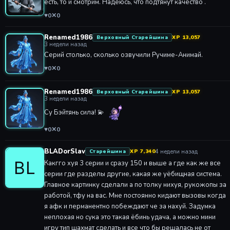
есть, то и смотрим. Надеюсь, что подтянут качество .
♥
0
✕
0
Renamed1986
Верховный Старейшина
XP 13,057
3 недели назад
Серий столько, сколько озвучили Ручиме-Анимай.
♥
0
✕
0
Renamed1986
Верховный Старейшина
XP 13,057
3 недели назад
Су Бэйтянь сила! 💫
♥
0
✕
0
BLADorSlav
4 недели назад
Старейшина
XP 7,340
Какгго хуя 3 серии и сразу 150 и выше а где как же все
серии где разделы другие, какая же уёбищная система.
Главное картинку сделали а по толку нихуя, рукожопы за
работой, тфу на вас. Мне постоянно кидают вызовы когда
я афк и перманентно побеждают че за нахуй. Задумка
неплохая но сука это такая ёбинь удача, а можно мини
игру тип шахмат сделать и все что бы решалась не от