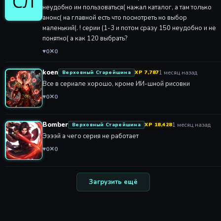
неудобно им пользоваться( нажал каталог, а там только
анонс( на главной есть что посмотреть но выбор
маленький(. ! серии (1-3 и потом сразу 150 неудобно и не
понятно( а как 120 выбрать?
♥
0
✕
0
koen
1 месяц назад
Верховный Старейшина
XP 7,787
Все в сериале хорошо, кроме ИИ-шной рисовки
♥
0
✕
0
Bomber
1 месяц назад
Верховный Старейшина
XP 18,428
Ээээй а чего серия не работает
♥
0
✕
0
Загрузить ещё