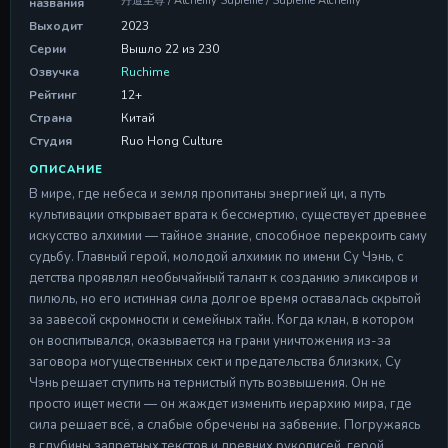
丹道至尊 / Alchemy Supreme / Supreme Alchemy
названия
21 May 2026
Выходит
2023
Серии
Серия 175
Вышло 22 из 230
Серия 175
Озвучка
Ruchime
21 May 2026
Рейтинг
12+
Страна
Китай
Серия 176
Серия 176
Студия
Ruo Hong Culture
21 May 2026
ОПИСАНИЕ
В мире, где небеса и земля пропитаны энергией ци, а путь
Серия 177
Серия 177
культивации открывает врата к бессмертию, существует древнее
28 May 2026
искусство алхимии — тайное знание, способное перекроить саму
судьбу. Главный герой, молодой алхимик по имени Су Чэнь, с
Серия 178
детства проявлял необычайный талант к созданию эликсиров и
Серия 178
пилюль, но его истинная сила долгое время оставалась скрытой
04 Jun 2026
за завесой скромности и семейных тайн. Когда клан, в котором
он воспитывался, оказывается на грани уничтожения из-за
Серия 179
заговора могущественных сект и предательства близких, Су
Серия 179
Чэнь решает ступить на тернистый путь возвышения. Он не
11 Jun 2026
просто ищет мести — он жаждет изменить иерархию мира, где
Серия 180
сила решает всё, а слабые обречены на забвение. Погружаясь
Серия 180
в глубины запретных текстов и древних рукописей, герой