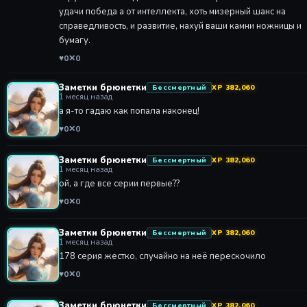
удачи победа а от интеллекта, хоть мизерный шанс на
справедливость, и развитие, нахуй ваши камни ножницы и
бумагу.
♥
0
✕
0
Заметки брюнетки
Бессмертный
XP 382,060
1 месяц назад
а я-то гадаю как попала наконец!
♥
0
✕
0
Заметки брюнетки
Бессмертный
XP 382,060
1 месяц назад
ой, а где все серии первые??
♥
0
✕
0
Заметки брюнетки
Бессмертный
XP 382,060
1 месяц назад
178 серия жестко, случайно на неё перескочило
♥
0
✕
0
Заметки брюнетки
Бессмертный
XP 382,060