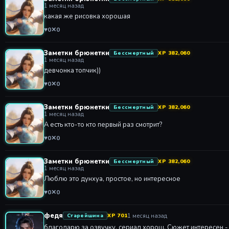
1 месяц назад
какая же рисовка хорошая
♥
0
✕
0
Заметки брюнетки
Бессмертный
XP 382,060
1 месяц назад
девчонка топчик))
♥
0
✕
0
Заметки брюнетки
Бессмертный
XP 382,060
1 месяц назад
А есть кто-то кто первый раз смотрит?
♥
0
✕
0
Заметки брюнетки
Бессмертный
XP 382,060
1 месяц назад
Люблю это дунхуа, простое, но интересное
♥
0
✕
0
федя
1 месяц назад
Старейшина
XP 701
благодарю за озвучку, сериал хорош. Сюжет интересен -