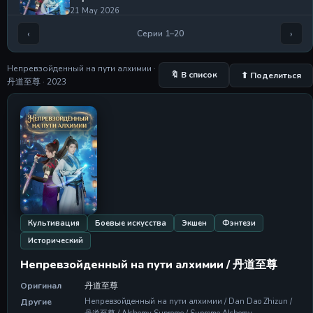
21 May 2026
‹
›
Серии 1–20
Серия 151
Серия 151
21 May 2026
Непревзойденный на пути алхимии ·
🔖 В список
⬆ Поделиться
丹道至尊 · 2023
Серия 152
Серия 152
21 May 2026
Серия 171
Серия 171
21 May 2026
Серия 172
Серия 172
21 May 2026
Культивация
Боевые искусства
Экшен
Фэнтези
Исторический
Серия 173
Серия 173
Непревзойденный на пути алхимии / 丹道至尊
21 May 2026
Оригинал
丹道至尊
Серия 174
Другие
Непревзойденный на пути алхимии / Dan Dao Zhizun /
Серия 174