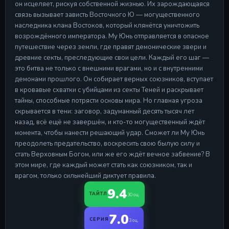
он исцеляет, рискуя собственной жизнью. Их зарождающаяся
связь вызывает зависть Восточного Ю — могущественного
наследника клана Востоков, который клянётся уничтожить
возрождённого императора. Му Юнь отправляется в опасное
путешествие через земли, где правят демонические звери и
древние секты, преследующие свои цели. Каждый его шаг —
это битва не только с внешними врагами, но и с внутренними
демонами прошлого. Он собирает верных союзников, вступает
в кровавые схватки с убийцами из секты Теней и раскрывает
тайны, способные потрясти основы мира. Но главная угроза
скрывается в тени: заговор, задуманный десять тысяч лет
назад, всё ещё не завершён, и кто-то могущественный ждёт
момента, чтобы нанести решающий удар. Сможет ли Му Юнь
преодолеть предательство, воскресить свою былую силу и
стать Верховным Богом, или же его ждёт вечное забвение? В
этом мире, где каждый может стать как союзником, так и
врагом, только сильнейший диктует правила.
9.4
ТАЙТЛ
30 оц.
7.0
СЕРИЯ
3 оц.