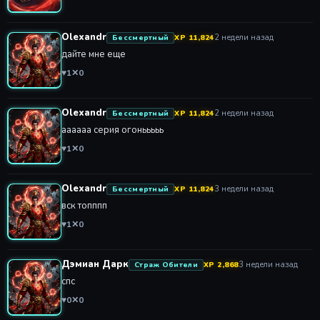
Olexandr
2 недели назад
Бессмертный
XP 11,824
дайте мне еще
♥
1
✕
0
Olexandr
2 недели назад
Бессмертный
XP 11,824
аааааа серия огонььььь
♥
1
✕
0
Olexandr
3 недели назад
Бессмертный
XP 11,824
вск топппп
♥
1
✕
0
Дэмиан Дарк
3 недели назад
Страж Обители
XP 2,868
спс
♥
0
✕
0