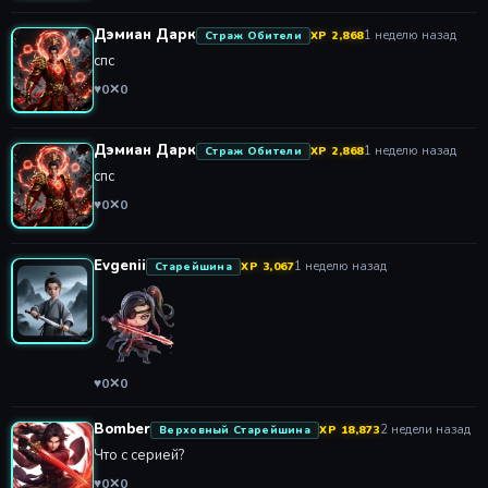
Дэмиан Дарк
1 неделю назад
Страж Обители
XP 2,868
спс
♥
0
✕
0
Дэмиан Дарк
1 неделю назад
Страж Обители
XP 2,868
спс
♥
0
✕
0
Evgenii
1 неделю назад
Старейшина
XP 3,067
♥
0
✕
0
Bomber
2 недели назад
Верховный Старейшина
XP 18,873
Что с серией?
♥
0
✕
0