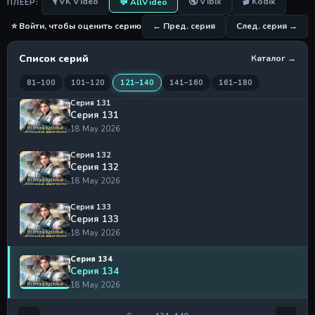
🎙 VK Video
🔇 Vibix
🎬 Kodik
💬 AllVideo
ПЛЕЕР:
Серия 129
18 May 2026
⭐ Войти, чтобы оценить серию
← Пред. серия
След. серия →
Серия 130
Список серий
Каталог →
Серия 130
18 May 2026
81–100
101–120
121–140
141–160
161–180
Серия 131
Серия 131
18 May 2026
Серия 132
Серия 132
18 May 2026
Серия 133
Серия 133
18 May 2026
Серия 134
Серия 134
18 May 2026
Серия 135