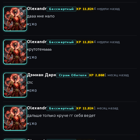
Olexandr
4 недели назад
Бессмертный
XP 11,824
дааа мне мало
♥
1
✕
0
Olexandr
4 недели назад
Бессмертный
XP 11,824
крутотеньььь
♥
1
✕
0
Дэмиан Дарк
1 месяц назад
Страж Обители
XP 2,868
спс
♥
0
✕
0
Olexandr
1 месяц назад
Бессмертный
XP 11,824
дальше только круче гг себя ведет
♥
1
✕
0