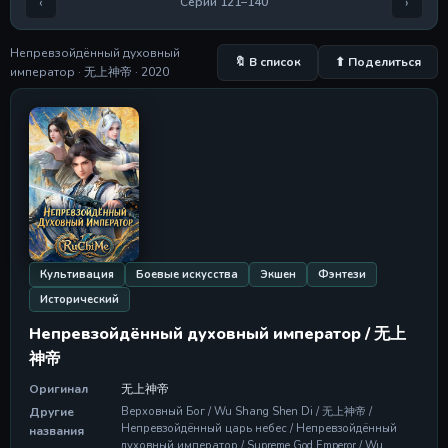
‹
›
Серии 121–140
Серия 135
18 May 2026
Непревзойдённый духовный
🔖 В список
⬆ Поделиться
Серия 136
император · 无上神帝 · 2020
Серия 136
18 May 2026
Серия 137
Серия 137
18 May 2026
Серия 138
Серия 138
18 May 2026
Культивация
Боевые искусства
Экшен
Фэнтези
Серия 139
Исторический
Серия 139
18 May 2026
Непревзойдённый духовный император / 无上
神帝
Серия 140
Серия 140
Оригинал
无上神帝
18 May 2026
Другие
Верховный Бог / Wu Shang Shen Di / 无上神帝 /
Непревзойдённый царь небес / Непревзойдённый
названия
духовный император / Supreme God Emperor / Wu