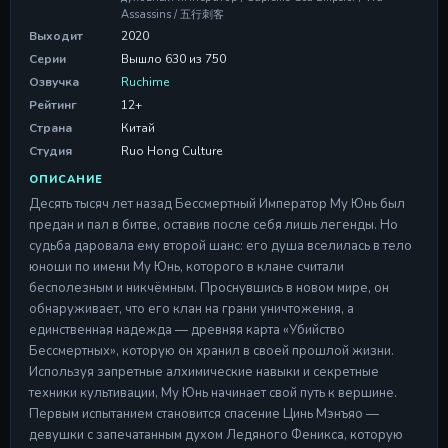
Assassins / 五行刺客
Выходит
2020
Серии
Вышло 630 из 750
Озвучка
Ruchime
Рейтинг
12+
Страна
Китай
Студия
Ruo Hong Culture
ОПИСАНИЕ
Десять тысяч лет назад Бессмертный Император Му Юнь был
предан и пал в битве, оставив после себя лишь легенды. Но
судьба даровала ему второй шанс: его душа вселилась в тело
юноши по имени Му Юнь, которого в клане считали
бесполезным и никчёмным. Проснувшись в новом мире, он
обнаруживает, что его клан на грани уничтожения, а
единственная надежда — древняя карта «Убийство
Бессмертных», которую он хранил в своей прошлой жизни.
Используя запретные алхимические навыки и секретные
техники культивации, Му Юнь начинает свой путь к вершине.
Первым испытанием становится спасение Цинь Мэнъяо —
девушки с запечатанным духом Ледяного Феникса, которую