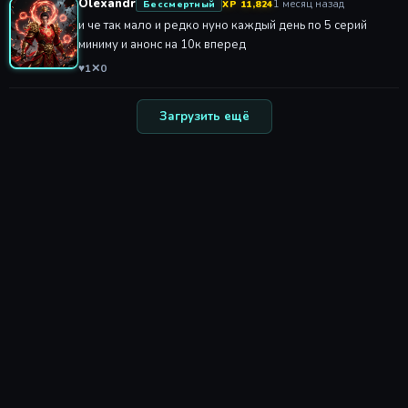
Olexandr
1 месяц назад
Бессмертный
XP 11,824
и че так мало и редко нуно каждый день по 5 серий
миниму и анонс на 10к вперед
♥
1
✕
0
Загрузить ещё