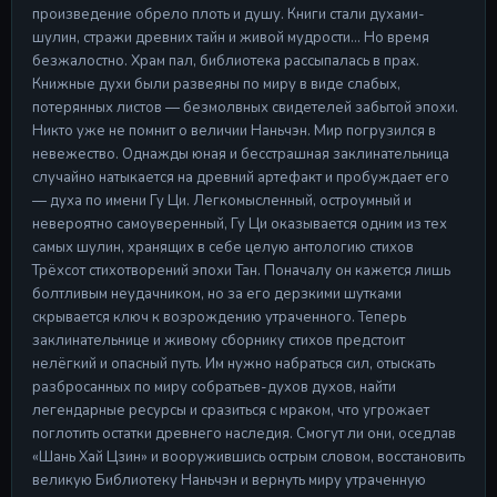
Серия 17
произведение обрело плоть и душу. Книги стали духами-
09 May 2026
шулин, стражи древних тайн и живой мудрости... Но время
безжалостно. Храм пал, библиотека рассыпалась в прах.
Серия 18
Серия 18
Книжные духи были развеяны по миру в виде слабых,
09 May 2026
потерянных листов — безмолвных свидетелей забытой эпохи.
Никто уже не помнит о величии Наньчэн. Мир погрузился в
Серия 19
невежество. Однажды юная и бесстрашная заклинательница
Серия 19
случайно натыкается на древний артефакт и пробуждает его
09 May 2026
— духа по имени Гу Ци. Легкомысленный, остроумный и
невероятно самоуверенный, Гу Ци оказывается одним из тех
Серия 20
самых шулин, хранящих в себе целую антологию стихов
Серия 20
Трёхсот стихотворений эпохи Тан. Поначалу он кажется лишь
09 May 2026
болтливым неудачником, но за его дерзкими шутками
скрывается ключ к возрождению утраченного. Теперь
заклинательнице и живому сборнику стихов предстоит
нелёгкий и опасный путь. Им нужно набраться сил, отыскать
разбросанных по миру собратьев-духов духов, найти
легендарные ресурсы и сразиться с мраком, что угрожает
поглотить остатки древнего наследия. Смогут ли они, оседлав
«Шань Хай Цзин» и вооружившись острым словом, восстановить
великую Библиотеку Наньчэн и вернуть миру утраченную