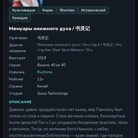
Серия 11
09 May 2026
Культивация
Экшен
Фэнтези
Исторический
Комедия
Серия 12
Серия 12
Мемуары книжного духа / 书灵记
09 May 2026
Оригинал
书灵记
Серия 13
Другие
Мемуары книжного духа / Shu Ling Ji / 书灵记 / Shu
Серия 13
Ling Kee / Book Spirit Memoirs / Shu
названия
09 May 2026
Выходит
2019
Серия 14
Серии
Вышло 40 из 40
Серия 14
Озвучка
Ruchime
09 May 2026
Рейтинг
12+
Страна
Китай
Серия 15
Серия 15
Студия
Suoyi Technology
09 May 2026
ОПИСАНИЕ
Давным-давно, тридцать тысяч лет назад, мир Панчжоу был
Серия 16
Серия 16
соткан из слов и чернил. Сотни великих учёных, бессмертные
09 May 2026
поэты династий Тан и Сун создавали бесценные трактаты, стихи
и летописи. Тогда, по велению бога Наньчэн, с небес
Серия 17
спустилась великая Библиотека — храм знаний, где каждое