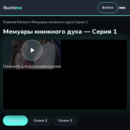
Мемуары книжного духа — 
Ruchi
me
Войти
Главная
›
Каталог
›
Мемуары книжного духа
›
Серия 1
Мемуары книжного духа — Серия 1
Нажмите для воспроизведения
Сезон 1
Сезон 2
Сезон 3