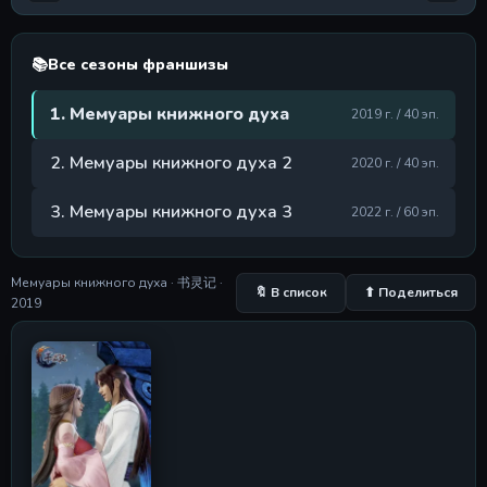
Серия 5
09 May 2026
📚
Все сезоны франшизы
Серия 6
Серия 6
1. Мемуары книжного духа
09 May 2026
2019 г. / 40 эп.
Серия 7
2. Мемуары книжного духа 2
2020 г. / 40 эп.
Серия 7
09 May 2026
3. Мемуары книжного духа 3
2022 г. / 60 эп.
Серия 8
Серия 8
09 May 2026
Мемуары книжного духа · 书灵记 ·
🔖 В список
⬆ Поделиться
2019
Серия 9
Серия 9
09 May 2026
Серия 10
Серия 10
09 May 2026
Серия 11