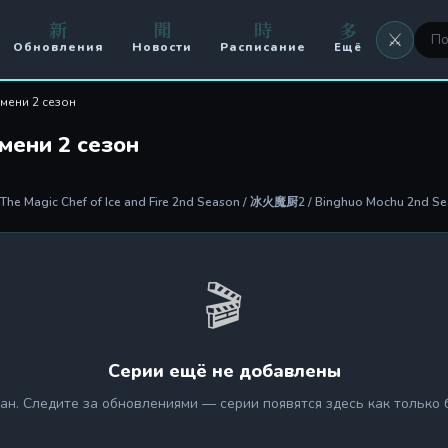
新
聞
時
多
⚔️
Обновления
Новости
Расписание
Ещё
⚔️ Оружие
амени 2 сезон
🖼 Аватары
мени 2 сезон
🏟️ Арена
e Magic Chef of Ice and Fire 2nd Season / 冰火魔厨2 / Binghuo Mochu 2nd S
⚔️ Кланы
🥊 PvP
🎬
Серии ещё не добавлены
ан. Следите за обновлениями — серии появятся здесь как только 