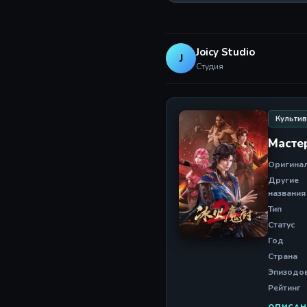
Joicy Studio
J
Студия
Культи
Масте
Оригина
Другие
названия
Тип
Статус
Год
Страна
Эпизодо
Рейтинг