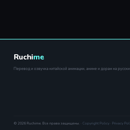
Ruchi
me
Перевод и озвучка китайской анимации, аниме и дорам на русски
© 2026 Ruchime. Все права защищены. ·
Copyright Policy
·
Privacy Pol