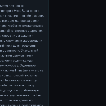
бъятия для новых
 историю Нянь Бина, юного
и стихиями — огнём и льдом.
е выходит далеко за рамки
ами, чтобы не только утолять
ать тайны, скрытые в древних
я с новыми загадками и
ние с ножами и сковородами
ый мир, где ингредиенты
ны реальности. Визуальный
 плавными движениями и
товления еды — каждая
ому искусству. Отдельное
 как путь Нянь Бина — это не
во новых локаций, включая
в. Персонажи становятся
глобальному конфликту,
айдут здесь проработанную
 на популярной новелле Тан
и. Это аниме идеально
кусов и эмоций в долгожданном