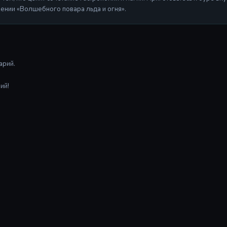
нии «Волшебного повара льда и огня».
арий.
ий!