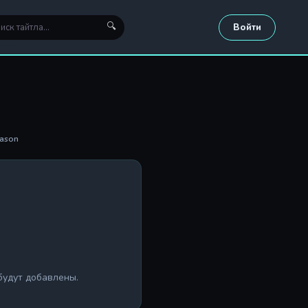
🔍
Войти
eason
будут добавлены.