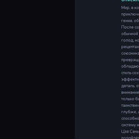
ОПИСАН
Мир, в к
приключе
гения, о
После со
обычной 
голод, н
рецептах
союзника
превраща
обладают
стиль со
эффектны
деталь, 
внимание
только б
таинстве
глубже, 
способно
систему 
Цзя Сань
подойдёт