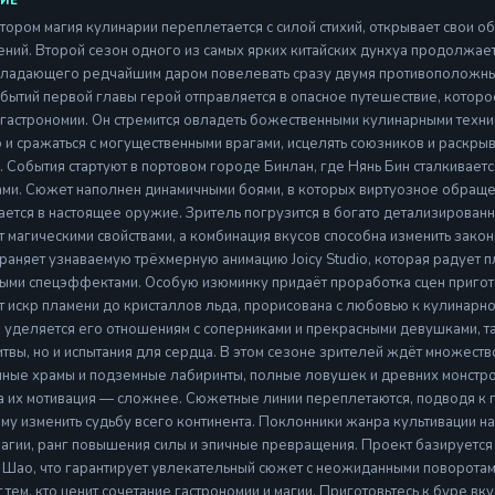
ИЕ
отором магия кулинарии переплетается с силой стихий, открывает свои о
ний. Второй сезон одного из самых ярких китайских дунхуа продолжает
бладающего редчайшим даром повелевать сразу двумя противоположным
бытий первой главы герой отправляется в опасное путешествие, которо
гастрономии. Он стремится овладеть божественными кулинарными техник
о и сражаться с могущественными врагами, исцелять союзников и раскрыв
. События стартуют в портовом городе Бинлан, где Нянь Бин сталкиваетс
ми. Сюжет наполнен динамичными боями, в которых виртуозное обраще
ется в настоящее оружие. Зритель погрузится в богато детализированн
 магическими свойствами, а комбинация вкусов способна изменить зако
храняет узнаваемую трёхмерную анимацию Joicy Studio, которая радует
ми спецэффектами. Особую изюминку придаёт проработка сцен приго
от искр пламени до кристаллов льда, прорисована с любовью к кулинарн
 уделяется его отношениям с соперниками и прекрасными девушками, так
итвы, но и испытания для сердца. В этом сезоне зрителей ждёт множест
нные храмы и подземные лабиринты, полные ловушек и древних монстро
а их мотивация — сложнее. Сюжетные линии переплетаются, подводя к 
му изменить судьбу всего континента. Поклонники жанра культивации н
магии, ранг повышения силы и эпичные превращения. Проект базируется
 Шао, что гарантирует увлекательный сюжет с неожиданными поворотам
 тем, кто ценит сочетание гастрономии и магии. Приготовьтесь к буре в