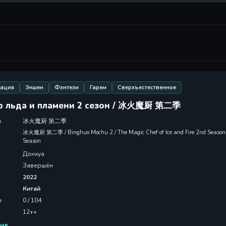
вация
Экшен
Фэнтези
Гарем
Сверхъестественное
р льда и пламени 2 сезон / 冰火魔厨 第二季
л
冰火魔厨 第二季
冰火魔厨 第二季 / Binghuo Mochu 2 / The Magic Chef of Ice and Fire 2nd Seas
Season
Донхуа
Завершён
2022
Китай
в
0 / 104
12++