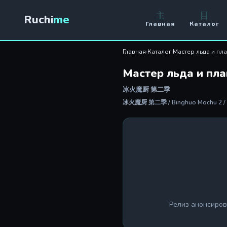
主
目
Ruchi
me
Главная
Каталог
Главная
›
Каталог
›
Мастер льда и пл
Мастер льда и пла
冰火魔厨 第二季
冰火魔厨 第二季 / Binghuo Mochu 2 / Th
Релиз анонсиров