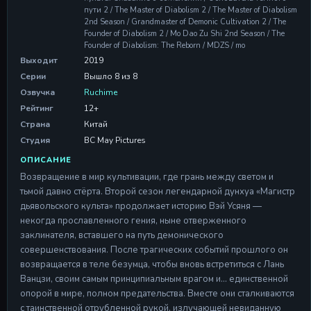
пути 2 / The Master of Diabolism 2 / The Master of Diabolism
2nd Season / Grandmaster of Demonic Cultivation 2 / The
Founder of Diabolism 2 / Mo Dao Zu Shi 2nd Season / The
Founder of Diabolism: The Reborn / MDZS / mo
Выходит
2019
Серии
Вышло 8 из 8
Озвучка
Ruchime
Рейтинг
12+
Страна
Китай
Студия
BC May Pictures
ОПИСАНИЕ
Возвращение в мир культивации, где грань между светом и
тьмой давно стёрта. Второй сезон легендарной дунхуа «Магистр
дьявольского культа» продолжает историю Вэй Усяня —
некогда прославленного гения, ныне отверженного
заклинателя, вставшего на путь демонического
совершенствования. После трагических событий прошлого он
возвращается в теле безумца, чтобы вновь встретиться с Лань
Ванцзи, своим самым принципиальным врагом и… единственной
опорой в мире, полном предательства. Вместе они сталкиваются
с таинственной отрубленной рукой, излучающей невиданную