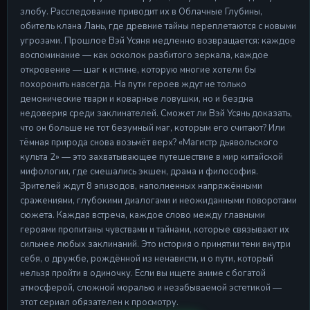
злобу. Расследование приводит их в Облачные Глубины,
обитель клана Лань, где древние тайны переплетаются с новыми
угрозами. Прошлое Вэй Усяня медленно возвращается: каждое
воспоминание — как осколок разбитого зеркала, каждое
откровение — шаг к истине, которую многие хотели бы
похоронить навсегда. На пути героев ждут не только
демонические твари и коварные ловушки, но и бездна
недоверия среди заклинателей. Сможет ли Вэй Усянь доказать,
что он больше не тот безумный маг, которым его считают? Или
тёмная природа снова возьмёт верх? «Магистр дьявольского
культа 2» — это захватывающее путешествие в мир китайской
мифологии, где смешались экшен, драма и философия.
Зрителей ждут 8 эпизодов, наполненных напряжёнными
сражениями, глубокими диалогами и неожиданными поворотами
сюжета. Каждая встреча, каждое слово между главными
героями пропитаны чувствами и тайнами, которые связывают их
сильнее любых заклинаний. Это история о принятии тени внутри
себя, о дружбе, рождённой из ненависти, и о пути, который
нельзя пройти в одиночку. Если вы ищете аниме с богатой
атмосферой, сложной моралью и незабываемой эстетикой —
этот сериал обязателен к просмотру.