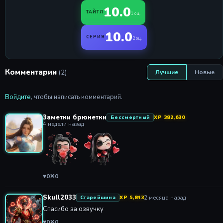
10.0
ТАЙТЛ
1 оц.
10.0
СЕРИЯ
2 оц.
Комментарии
(2)
Лучшие
Новые
Войдите
, чтобы написать комментарий.
Заметки брюнетки
Бессмертный
XP 382,630
4 недели назад
♥
0
✕
0
Skull2033
2 месяца назад
Старейшина
XP 5,843
Спасибо за озвучку
♥
0
✕
0