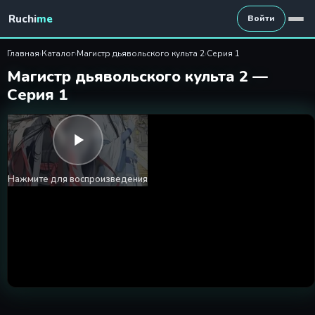
Магистр дьявольского культ
Ruchi
me
Войти
Главная
›
Каталог
›
Магистр дьявольского культа 2
›
Серия 1
Магистр дьявольского культа 2 —
Серия 1
Нажмите для воспроизведения