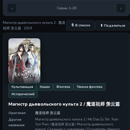
Серия 5
Серия 5
‹
›
Серии 1–20
28 Apr 2026
Магистр дьявольского культа 2 · 魔道
Серия 6
🔖 В список
⬆ Поделиться
祖师 羡云篇 · 2019
Серия 6
28 Apr 2026
Серия 7
Серия 7
28 Apr 2026
Серия 8
Серия 8
28 Apr 2026
Культивация
Экшен
Фэнтези
Тёмное фэнтези
Исторический
Магистр дьявольского культа 2 / 魔道祖师 羡云篇
Оригинал
魔道祖师 羡云篇
Другие
Магистр дьявольского культа 2 / Mo Dao Zu Shi: Xian
Yun Pian / 魔道祖师 羡云篇 / Магистр дьявольского
названия
культа: Сказание о сожалении / Основатель тёмного