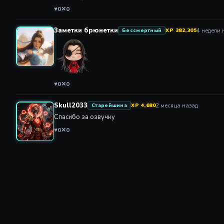
♥
0
✕
0
Заметки брюнетки
4 недели 
Бессмертный
XP 382,305
♥
0
✕
0
Skull2033
2 месяца назад
Старейшина
XP 4,680
Спасибо за озвучку
♥
0
✕
0