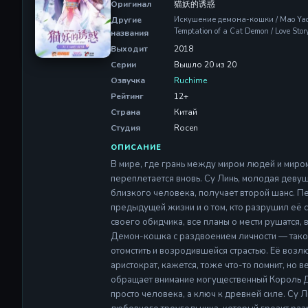
Оригинал
猫妖的诱惑
Другие
Искушение демона-кошки / Mao Ya
Temptation of a Cat Demon / Love St
названия
Выходит
2018
Серии
Вышло 20 из 20
Озвучка
Ruchime
Рейтинг
12+
Страна
Китай
Студия
Rocen
ОПИСАНИЕ
В мире, где грань между миром людей и миром
переплетается вновь. Су Линь, молодая деву
близкого человека, получает второй шанс. Пе
предыдущей жизни и о том, кто разрушил её с
своего обидчика, все планы о мести рушатся, 
Демон-кошка с раздвоением личности — тако
отомстить и возродившейся страстью. Её воз
аристократ, кажется, тоже что-то помнит, но 
обращает внимание могущественный Король Де
просто человека, а ключ к древней силе. Су Л