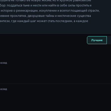
рушить не только её новую жизнь, но и хрупкое равновесие
р: поддаться тьме и мести или найти в себе силы простить и
 история о реинкарнации, искуплении и всепоглощающей страсти,
Древние проклятия, дворцовые тайны и мистические существа
нтези, где каждый шаг может стать последним, а каждое
Лучшие
назад
назад