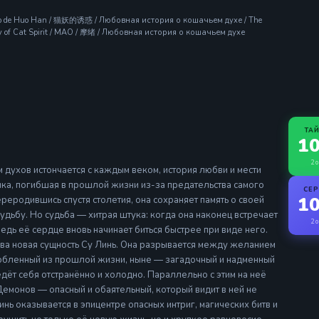
o de Huo Han / 猫妖的诱惑 / Любовная история о кошачьем духе / The
ory of Cat Spirit / MAO / 摩绪 / Любовная история о кошачьем духе
ТА
10
2 о
 духов истончается с каждым веком, история любви и мести
шка, погибшая в прошлой жизни из-за предательства самого
СЕ
10
реродившись спустя столетия, она сохраняет память о своей
удьбу. Но судьба — хитрая штука: когда она наконец встречает
2 о
ведь её сердце вновь начинает биться быстрее при виде него.
ва новая сущность Су Линь. Она разрывается между желанием
любленный из прошлой жизни, ныне — загадочный и надменный
ведёт себя отстранённо и холодно. Параллельно с этим на неё
монов — опасный и обаятельный, который видит в ней не
инь оказывается в эпицентре опасных интриг, магических битв и