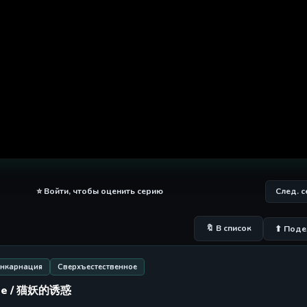
⭐ Войти, чтобы оценить серию
След. 
🔖 В список
⬆ Поде
нкарнация
Сверхъестественное
ухе / 猫妖的诱惑