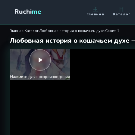
Любовная история о кошачье
主
目
Ruchi
me
Главная
Каталог
Главная
›
Каталог
›
Любовная история о кошачьем духе
›
Серия 1
Любовная история о кошачьем духе 
Нажмите для воспроизведения