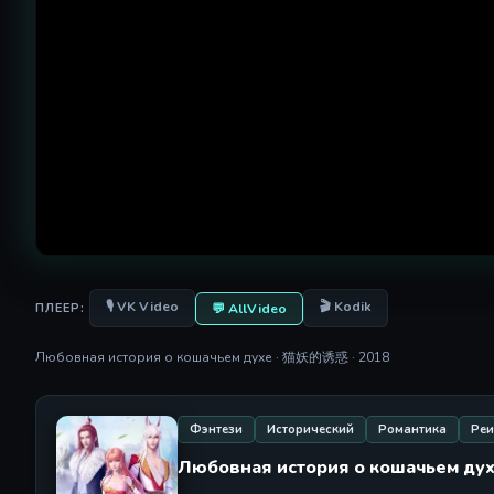
🎙 VK Video
🎬 Kodik
💬 AllVideo
ПЛЕЕР:
Любовная история о кошачьем духе · 猫妖的诱惑 · 2018
Фэнтези
Исторический
Романтика
Реи
Любовная история о кошачьем д