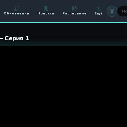
м духе 1 серия
新
聞
時
多
⚔️
Обновления
Новости
Расписание
Ещё
⚔️ Оружие
🖼 Аватары
— Серия 1
🏟️ Арена
⚔️ Кланы
🥊 PvP