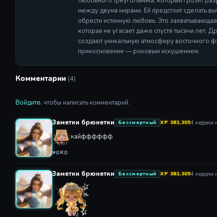
любовного треугольника, который грозит раз
между двумя мирами. Ей предстоит сделать выбо
обрести истинную любовь. Это захватывающая
которая не угасает даже спустя тысячи лет. 
создают уникальную атмосферу восточного фэ
прикосновение — роковым искушением.
Комментарии
(4)
Войдите
, чтобы написать комментарий.
Заметки брюнетки
4 недели 
Бессмертный
XP 382,305
кайфффффф
♥
0
✕
0
Заметки брюнетки
4 недели 
Бессмертный
XP 382,305