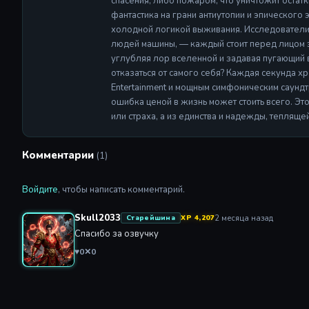
спасения, либо пожаром, что уничтожит остат
фантастика на грани антиутопии и эпического
холодной логикой выживания. Исследователи, 
людей машины, — каждый стоит перед лицом эк
углубляя лор вселенной и задавая пугающий 
отказаться от самого себя? Каждая секунда 
Entertainment и мощным симфоническим саунд
ошибка ценой в жизнь может стоить всего. Это
или страха, а из единства и надежды, теплящ
Комментарии
(1)
Войдите
, чтобы написать комментарий.
Skull2033
2 месяца назад
Старейшина
XP 4,207
Спасибо за озвучку
♥
0
✕
0