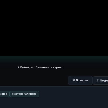
⭐ Войти, чтобы оценить серию
🔖 В список
⬆ Поде
енное
Постапокалипсис