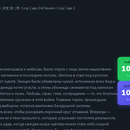
n / 灵笼 第二季 / Ling Cage 2nd Season / Ling Cage 2
ТА
10
вознесшаяся к небесам, была стерта с лица земли нашествием
загнанное в последние оплоты, сбилось в стаю под куполом
1 о
от чувств. Эмоции были объявлены чумой, источником всех бед и
СЕ
надежда почти угасла, а стены убежища сжимаются под натиском
10
бетон и ложь. Любовь, страх, гнев, сострадание — то, что боялись
ственным оружием в этой войне. Главные герои, прошедшие
4 о
д выбором: остаться винтиками бездушной системы,
ь всем, чтобы разорвать порочный круг отчаяния. Впереди —
огии и тени прошлого, которые угрожают поглотить реальность.
удар, когда каждая искра чувства может стать либо искрой