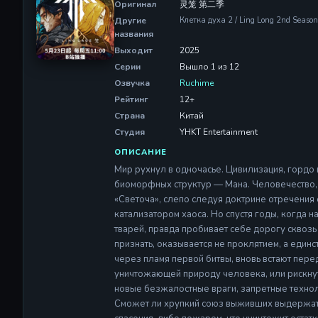
Оригинал
灵笼 第二季
Другие
Клетка духа 2 / Ling Long 2nd Seaso
названия
Выходит
2025
Серии
Вышло 1 из 12
Озвучка
Ruchime
Рейтинг
12+
Страна
Китай
Студия
YHKT Entertainment
ОПИСАНИЕ
Мир рухнул в одночасье. Цивилизация, гордо 
биоморфных структур — Мана. Человечество, 
«Светоча», слепо следуя доктрине отречения 
катализатором хаоса. Но спустя годы, когда 
тварей, правда пробивает себе дорогу сквозь 
признать, оказывается не проклятием, а един
через пламя первой битвы, вновь встают пере
уничтожающей природу человека, или рискнут
новые безжалостные враги, запретные технол
Сможет ли хрупкий союз выживших выдержать 