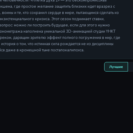
ки человечности? «Клетка духа 2» — это бескомпромиссная
 экшена, где простое желание защитить близких идет вразрез с
воины и те, кто сохранил сердце в мире, пытающимся сделать из
зистенциального кризиса. Этот сезон поднимает ставки,
вопрос: можно ли построить будущее, если для этого нужно
хронометража наполнена уникальной 3D-анимацией студии YHKT
треком, дарящим зрителю эффект полного погружения в мир, где
 история о том, что истинная сила рождается не из дисциплины
ейся даже в кромешной тьме постапокалипсиса.
Лучшие