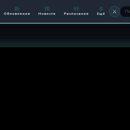
新
聞
時
多
⚔️
Обновления
Новости
Расписание
Ещё
⚔️ Оружие
🖼 Аватары
🏟️ Арена
⚔️ Кланы
🥊 PvP