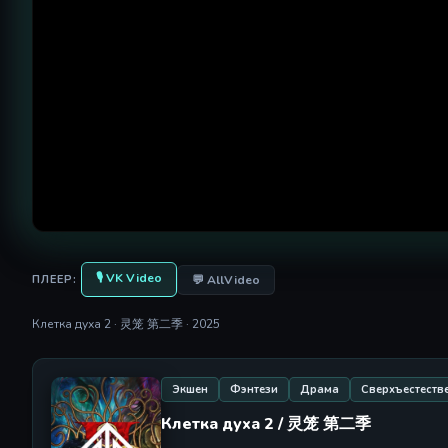
🎙 VK Video
💬 AllVideo
ПЛЕЕР:
Клетка духа 2 · 灵笼 第二季 · 2025
Экшен
Фэнтези
Драма
Сверхъестеств
Клетка духа 2 / 灵笼 第二季