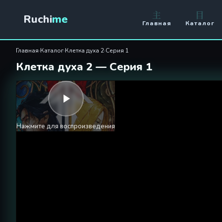
Клетка духа 2 1 серия
主
目
Ruchi
me
Главная
Каталог
Главная
›
Каталог
›
Клетка духа 2
›
Серия 1
Клетка духа 2 — Серия 1
Нажмите для воспроизведения