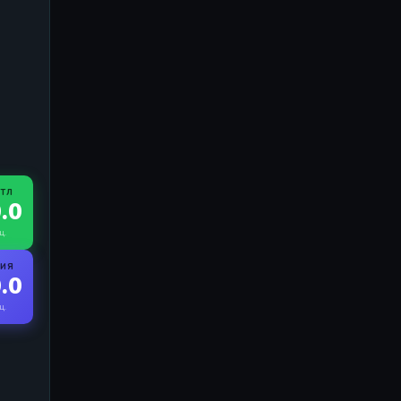
ЙТЛ
.0
ц.
РИЯ
.0
ц.