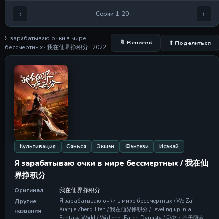
Серия 5
Серия 5
‹
›
Серии 1–20
28 Apr 2026
Я зарабатываю очки в мире
Серия 6
🔖 В список
⬆ Поделиться
бессмертных · 我在仙界挣积分 · 2022
Серия 6
28 Apr 2026
Серия 7
Серия 7
28 Apr 2026
Серия 8
Серия 8
28 Apr 2026
Культивация
Сянься
Экшен
Фэнтези
Исэкай
Серия 9
Серия 9
Я зарабатываю очки в мире бессмертных / 我在仙
28 Apr 2026
界挣积分
Серия 10
Оригинал
我在仙界挣积分
Серия 10
Другие
Я зарабатываю очки в мире бессмертных / Wo Zai
28 Apr 2026
Xianjie Zheng Jifen / 我在仙界挣积分 / Leveling up in a
названия
Fantasy World / Wo Long: Fallen Dynasty / 卧龙：苍天陨落