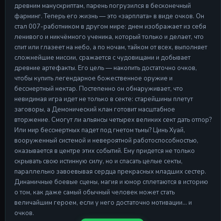
древним манускриптам, парень погрузился в бесконечный
Серия 17
фарминг. Теперь его жизнь — это «зарплата» в виде очков. Он
28 Apr 2026
стал 007-работником в другом мире: днем изображает из себя
ленивого и никчёмного ученика, который только и делает, что
Серия 18
Серия 18
спит или глазеет на небо, а по ночам, тайком от всех, выполняет
28 Apr 2026
сложнейшие миссии, сражается с чудовищами и добывает
древние артефакты. Его цель — накопить достаточно очков,
Серия 19
чтобы купить легендарное божественное оружие и
Серия 19
бессмертный нектар. Постепенно он обнаруживает, что
28 Apr 2026
невидимая игра идет не только в секте: старейшины плетут
заговоры, а Демонический клан готовит масштабное
Серия 20
Серия 20
вторжение. Смогут ли альянсы четырех великих сект дать отпор?
28 Apr 2026
Или мир бессмертных падет под гнетом тьмы? Цинь Хуай,
вооруженный системой и невероятной работоспособностью,
оказывается в центре этих событий. Ему придется не только
скрывать свою истинную силу, но и спасать целые секты,
параллельно завоевывая сердца прекрасных младших сестер.
Динамичные боевые сцены, магия и юмор сплетаются в историю
о том, как даже самый обычный человек может стать
величайшим героем, если у него достаточно мотивации... и
очков.