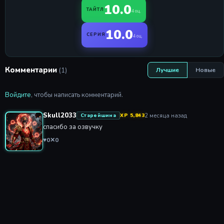
10.0
ТАЙТЛ
4 оц.
10.0
СЕРИЯ
4 оц.
Комментарии
(1)
Лучшие
Новые
Войдите
, чтобы написать комментарий.
Skull2033
2 месяца назад
Старейшина
XP 5,843
спасибо за озвучку
♥
0
✕
0