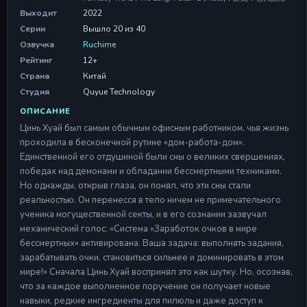
Серия 11
Выходит
2022
Серия 11
28 Apr 2026
Серии
Вышло 20 из 40
Озвучка
Ruchime
Серия 12
Рейтинг
12+
Серия 12
Страна
Китай
28 Apr 2026
Студия
Quyue Technology
Серия 13
ОПИСАНИЕ
Серия 13
Цинь Хуай был самым обычным офисным работником, чья жизнь
28 Apr 2026
проходила в бесконечной рутине «дом-работа-дом».
Серия 14
Единственной его отдушиной были сны о великих свершениях,
Серия 14
победах над демонами и обладании бессмертными техниками.
28 Apr 2026
Но однажды, открыв глаза, он понял, что эти сны стали
реальностью. Он перенесся в тело ничем не примечательного
Серия 15
ученика могущественной секты, и в его сознании зазвучал
Серия 15
механический голос: «Система «Заработок очков в мире
28 Apr 2026
бессмертных» активирована. Ваша задача: выполнять задания,
Серия 16
зарабатывать очки, становиться сильнее и доминировать в этом
Серия 16
мире!» Сначала Цинь Хуай воспринял это как шутку. Но, осознав,
28 Apr 2026
что за каждое выполненное поручение он получает новые
навыки, редкие ингредиенты для пилюль и даже доступ к
Серия 17