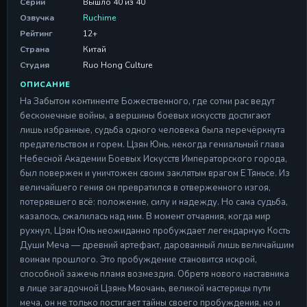
Серии
Серия 11
Вышло 40 из 40
Серия 11
Озвучка
Ruchime
28 Apr 2026
Рейтинг
12+
Страна
Китай
Серия 12
Серия 12
Студия
Ruo Hong Culture
28 Apr 2026
ОПИСАНИЕ
На Забытом континенте Божественного, где сотни рас ведут
Серия 13
Серия 13
бесконечные войны, а вершины боевых искусств достигают
28 Apr 2026
лишь избранные, судьба одного человека была перечёркнута
предательством и горем. Цзян Юнь, некогда гениальный глава
Серия 14
Небесной Академии Боевых Искусств Императорского города,
Серия 14
был повержен и уничтожен своим заклятым врагом Е Тяньсе. Из
28 Apr 2026
величайшего гения он превратился в отверженного изгоя,
потерявшего всё: положение, силу и надежду. Но сама судьба,
Серия 15
казалось, сжалилась над ним. В момент отчаяния, когда мир
Серия 15
рухнул, Цзян Юнь неожиданно пробуждает легендарную Кость
28 Apr 2026
Души Меча — древний артефакт, дарованный лишь величайшим
Серия 16
воинам прошлого. Это пробуждение становится искрой,
Серия 16
способной зажечь пламя возмездия. Обретя нового наставника
28 Apr 2026
в лице загадочной Цзянь Мяочань, великой мастерицы пути
меча, он не только постигает тайны своего пробуждения, но и
Серия 17