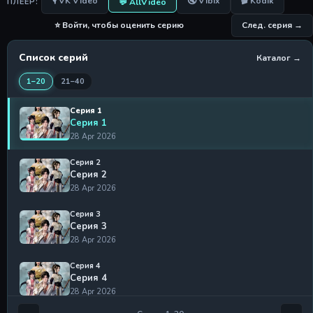
🎙 VK Video
🔇 Vibix
🎬 Kodik
💬 AllVideo
ПЛЕЕР:
⭐ Войти, чтобы оценить серию
След. серия →
Список серий
Каталог →
1–20
21–40
Серия 1
Серия 1
28 Apr 2026
Серия 2
Серия 2
28 Apr 2026
Серия 3
Серия 3
28 Apr 2026
Серия 4
Серия 4
28 Apr 2026