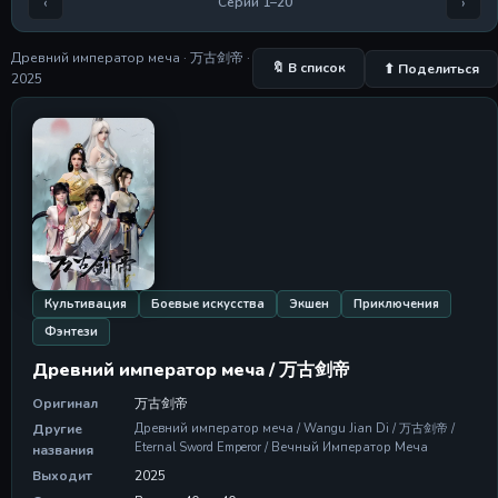
‹
›
Серии 1–20
Серия 5
Серия 5
28 Apr 2026
Древний император меча · 万古剑帝 ·
🔖 В список
⬆ Поделиться
2025
Серия 6
Серия 6
28 Apr 2026
Серия 7
Серия 7
28 Apr 2026
Серия 8
Серия 8
28 Apr 2026
Культивация
Боевые искусства
Экшен
Приключения
Фэнтези
Серия 9
Серия 9
Древний император меча / 万古剑帝
28 Apr 2026
Оригинал
万古剑帝
Серия 10
Другие
Древний император меча / Wangu Jian Di / 万古剑帝 /
Серия 10
Eternal Sword Emperor / Вечный Император Меча
названия
28 Apr 2026
Выходит
2025