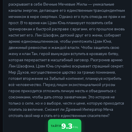
раскрывает в себе Вечные Мечевые Жилы — уникальные
Серия 17
каналы энергии, делающие его единственным трансцендентным
28 Apr 2026
мечником в мире смертных. Однако его путь отнюдь не прям и не
Серия 18
прост. В то время как Цзян Юнь планирует посвятить себя
Серия 18
тренировкам и быстрой расправе с врагами, его прошлое вновь
28 Apr 2026
настигает его. Лин Шаофэн, детский друг его жены, собирает
армию единомышленников, чтобы уничтожить Цзян Юня,
Серия 19
движимый ревностью и жаждой власти. Чтобы защитить свою
Серия 19
жену и клан Тан, герой вынужден вступить в кровавую битву,
28 Apr 2026
которая перерастает в масштабный заговор. Разгромив армию
Серия 20
Лин Шаофэна, Цзян Юнь случайно вскрывает страшный секрет:
Серия 20
Мир Духов, могущественное царство за гранью понимания,
28 Apr 2026
готовит вторжение на Забытый континент, планируя истребить
всё человечество. Перед лицом экзистенциальной угрозы
герою приходится отложить личную месть и объединиться с
союзниками, чтобы дать отпор захватчикам. Это история не
только о силе, но и о выборе, чести и цене, которую приходится
платить за величие. Сможет ли Древний Император Меча
отстоять свой мир и стать его единственным спасителем?
9.3
ТАЙТЛ
4 оц.