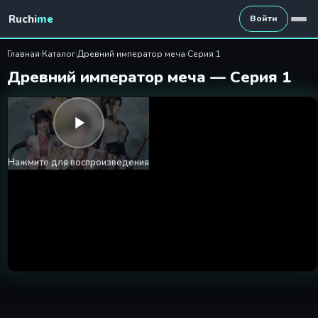
Древний император меча 1 
Ruchi
me
Войти
Главная
›
Каталог
›
Древний император меча
›
Серия 1
Древний император меча — Серия 1
Нажмите для воспроизведения