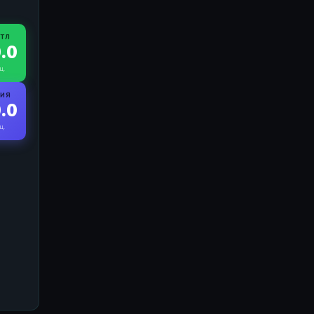
ЙТЛ
.0
ц.
РИЯ
.0
ц.