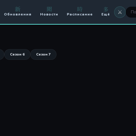
新
聞
時
多
⚔️
Обновления
Новости
Расписание
Ещё
⚔️ Оружие
🖼 Аватары
🏟️ Арена
Сезон 6
Сезон 7
⚔️ Кланы
🥊 PvP