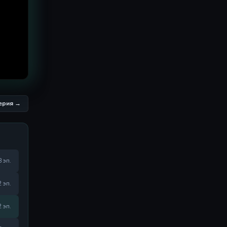
серия →
8 эп.
2 эп.
2 эп.