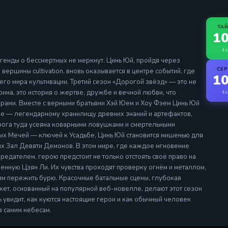
ТА
10
4 о
егенды о бессмертных не меркнут. Цинь Юй, пройдя через
СЕ
вершины cultivation, вновь оказывается в центре событий, где
10
сего мира культивации. Третий сезон «Дорогой звёзд» — это не
на, это история о жертве, дружбе и вечной любви, что
4 о
рами. Вместе с верными братьями Хэй Юем и Хоу Фэем Цинь Юй
бе — легендарному хранилищу древних знаний и артефактов,
рога туда усеяна коварными ловушками и смертельными
ых Мечей — ключей к Усадьбе, Цинь Юй становится мишенью для
ых Зал Девяти Демонов. В этом мире, где каждое мгновение
редателем, герою предстоит не только отстоять своё право на
енную Цзян Ли. Их чувства проходят проверку огнём и металлом,
 им пережить бурю. Красочные батальные сцены, глубокая
ет, основанный на популярной веб-новелле, делают этот сезон
ь увидит, как куются настоящие герои и как обычный человек
в самим небесам.