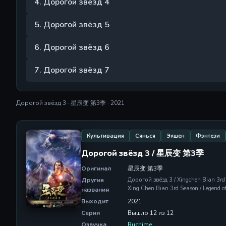
4. Дорогой звёзд 4
5. Дорогой звёзд 5
6. Дорогой звёзд 6
7. Дорогой звёзд 7
Дорогой звёзд 3 · 星辰变 第3季 · 2021
Культивация
Сянься
Экшен
Фэнтези
Дорогой звёзд 3 / 星辰变 第3季
Оригинал
星辰变 第3季
Другие
Дорогой звёзд 3 / Xingchen Bian 3
Xing Chen Bian 3rd Season / Legend of
названия
Выходит
2021
Серии
Вышло 12 из 12
Озвучка
Ruchime