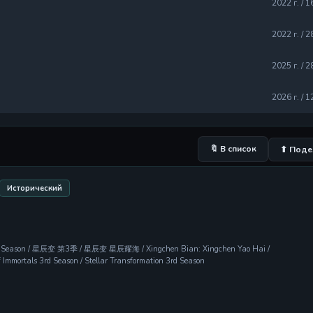
2022 г. / 1
2022 г. / 2
2025 г. / 2
2026 г. / 1
🔖 В список
⬆ Поде
Исторический
rd Season / 星辰变 第3季 / 星辰变 星辰耀海 / Xingchen Bian: Xingchen Yao Hai /
 Immortals 3rd Season / Stellar Transformation 3rd Season