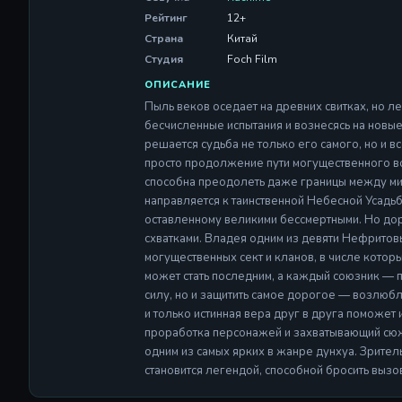
Рейтинг
12+
Страна
Китай
Студия
Foch Film
ОПИСАНИЕ
Пыль веков оседает на древних свитках, но л
бесчисленные испытания и вознесясь на новые 
решается судьба не только его самого, но и в
просто продолжение пути могущественного вои
способна преодолеть даже границы между ми
направляется к таинственной Небесной Усадь
оставленному великими бессмертными. Но до
схватками. Владея одним из девяти Нефритов
могущественных сект и кланов, в числе котор
может стать последним, а каждый союзник — п
силу, но и защитить самое дорогое — возлюбл
и только истинная вера друг в друга поможет
проработка персонажей и захватывающий сюж
одним из самых ярких в жанре дунхуа. Зрител
становится легендой, способной бросить вызо