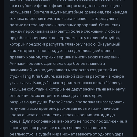
но и глубокие философские вопросы о долге, чести и цене
могущества. Зрителя ждут масштабные сражения, где каждая
техника владения мечом или заклинание — это результат
долгих лет тренировок и духовных прозрений. Отношения
между персонажами становятся более сложными: любовь,
дружба и соперничество переплетаются в единый клубок,
который предстоит распутать главному герою. Визуальный
стиль второго сезона радует глаз детализацией фонов
древних храмов, горных вершин и мистических измерений.
Анимация боевых сцен стала еще более плавной и
динамичной, что подчеркивает мастерство создателей из
студии Tang Kirin Culture, известной своими работами в жанре
уся и сянься. Каждый эпизод длительностью около 12 минут
насыщен событиями, которые не дадут заскучать ни на минуту:
от политических интриг в кланах до личных драм,
разрывающих душу. Второй сезон продолжает исследовать
тему «зятя всех времён», раскрывая новые грани личности
протагониста: его сомнения, страхи и решимость идти до
конца. Для поклонников жанра это не просто продолжение, а
настоящее погружение в мир, где мифы становятся
реальностью, а судьба мира может зависеть от одного удара