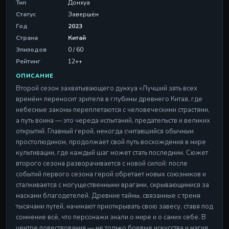
Тип
Донхуа
Статус
Завершён
Год
2023
Страна
Китай
Эпизодов
0 / 60
Рейтинг
12++
ОПИСАНИЕ
Второй сезон захватывающего дунхуа «Лучший зять всех
времён» переносит зрителя в глубины древнего Китая, где
небесные законы переплетаются с человеческими страстями,
а путь воина — это череда испытаний, предательств и великих
открытий. Главный герой, некогда считавшийся обычным
простолюдином, продолжает свой путь восхождения в мире
культивации, где каждый шаг может стать последним. Сюжет
второго сезона разворачивается с новой силой: после
событий первого сезона герой обретает новых союзников и
сталкивается с могущественными врагами, скрывающимися за
масками благодетелей. Древние тайны, связанные с тремя
тысячами путей, начинают приоткрывать свою завесу, ставя под
сомнение всё, что персонажи знали о мире и о самих себе. В
центре повествования — не только боевые искусства и магия,