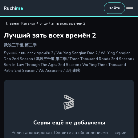
Ruchi
me
Войти
Главная
›
Каталог
›
Лучший зять всех времён 2
Лучший зять всех времён 2
武映三千道 第二季
Лучший зять всех времён 2 / Wu Ying Sanqian Dao 2 / Wu Ying Sanqian
Dao 2nd Season / 武映三千道 第二季 / Three Thousand Roads 2nd Season /
Son-In-Law Through The Ages 2nd Season / Wu Ying Three Thousand
Paths 2nd Season / Wu Assassins / 五行刺客
🎬
Серии ещё не добавлены
Релиз анонсирован. Следите за обновлениями — серии