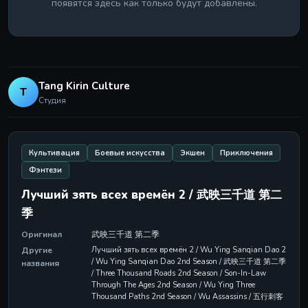
появятся здесь как только будут добавлены.
Tang Kirin Culture
T
Студия
Культивация
Боевые искусства
Экшен
Приключения
Фэнтези
Лучший зять всех времён 2 / 武映三千道 第二
季
Оригинал
武映三千道 第二季
Другие
Лучший зять всех времён 2 / Wu Ying Sanqian Dao 2
/ Wu Ying Sanqian Dao 2nd Season / 武映三千道 第二季
названия
/ Three Thousand Roads 2nd Season / Son-In-Law
Through The Ages 2nd Season / Wu Ying Three
Thousand Paths 2nd Season / Wu Assassins / 五行刺客