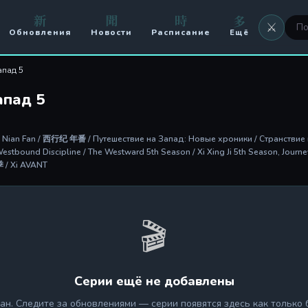
新
聞
時
多
⚔️
Обновления
Новости
Расписание
Ещё
⚔️ Оружие
апад 5
🖼 Аватары
апад 5
🏟️ Арена
i: Nian Fan / 西行纪 年番 / Путешествие на Запад: Новые хроники / Странствие на 
⚔️ Кланы
estbound Discipline / The Westward 5th Season / Xi Xing Ji 5th Season, Journ
 / Xi AVANT
🥊 PvP
🎬
Серии ещё не добавлены
ан. Следите за обновлениями — серии появятся здесь как только 