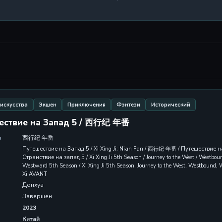
искусства
Экшен
Приключения
Фэнтези
Исторический
ествие на Запад 5 / 西行纪 年番
л
西行纪 年番
Путешествие на Запад 5 / Xi Xing Ji: Nian Fan / 西行纪 年番 / Путешествие 
Странствие на запад 5 / Xi Xing Ji 5th Season / Journey to the West / Westboun
Westward 5th Season / Xi Xing Ji 5th Season, Journey to the West, Westboun
Xi AVANT
Донхуа
Завершён
2023
Китай