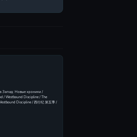
на Запад: Новые хроники /
d / Westbound Discipline / The
d, Westbound Discipline / 西行纪 第五季 /