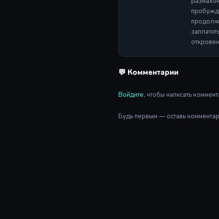
размахом
пробужда
продолже
заплатит
откровен
💬 Комментарии
Войдите
, чтобы написать коммент
Будь первым — оставь комментар