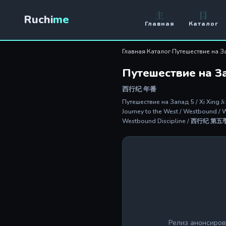
主
目
Ruchi
me
Главная
Каталог
Главная
›
Каталог
›
Путешествие на З
Путешествие на З
西行纪 年番
Путешествие на Запад 5 / Xi Xing J
Journey to the West / Westbound / W
Westbound Discipline / 西行纪 第五季
Релиз анонсиров