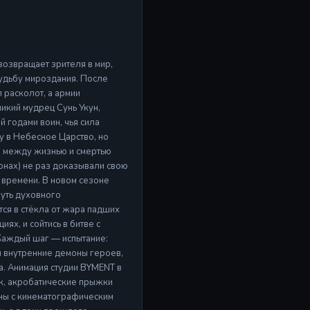
возвращает зрителя в мир,
судьбу мироздания. После
 расколот, а армии
ликий мудрец Сунь Укун,
 годами воин, чья сила
у в Небесное Царство, но
а между жизнью и смертью
онах) не раз доказывали свою
о времени. В новом сезоне
путь духовного
ся в стёкла от жара падших
ях, и сойтись в битве с
 Каждый шаг — испытание:
 внутренние демоны героев,
а. Анимация студии BYMENT в
к, акробатические прыжки
аны с кинематографическим