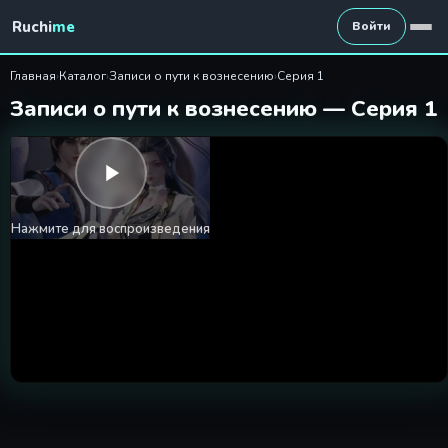
Записи о пути к вознесению 
Ruchi
me
Войти
Главная
›
Каталог
›
Записи о пути к вознесению
›
Серия 1
Записи о пути к вознесению — Серия 1
Нажмите для воспроизведения