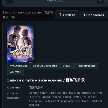
‹
›
Серии 1–20
Серия 5
Серия 5
28 Apr 2026
Записи о пути к вознесению · 百炼飞
🔖 В список
⬆ Поделиться
升录 · 2023
Серия 6
Серия 6
28 Apr 2026
Серия 7
Серия 7
28 Apr 2026
Серия 8
Серия 8
28 Apr 2026
Культивация
Боевые искусства
Экшен
Приключения
Фэнтези
Серия 9
Серия 9
Записи о пути к вознесению / 百炼飞升录
28 Apr 2026
Оригинал
百炼飞升录
Серия 10
Другие
Записи о пути к вознесению / Bai Lian Feisheng Lu / 百炼
Серия 10
飞升录 / Hundred Refining Soaring Record / Bai Lian Fei
названия
28 Apr 2026
Sheng Lu / The Record of Flying Ascension / Bai Qu OST / 百
曲原声集