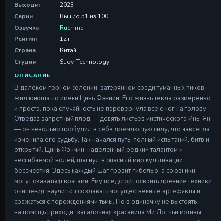
Серия 11
Выходит
2023
Серия 11
Серии
Вышло 51 из 100
28 Apr 2026
Озвучка
Ruchime
Серия 12
Рейтинг
12+
Серия 12
Страна
Китай
28 Apr 2026
Студия
Suoyi Technology
Серия 13
ОПИСАНИЕ
Серия 13
В далёком горном селении, затерянном среди туманных пиков,
28 Apr 2026
жил юноша по имени Цинь Фэнмин. Его жизнь текла размеренно
и просто, пока случайность не перевернула всё с ног на голову.
Серия 14
Отведав запретный плод — девять листьев мистического Инь-Ян,
Серия 14
— он невольно пробудил в себе дремлющую силу, что навсегда
28 Apr 2026
изменила его судьбу. Так начался путь, полный испытаний, битв и
Серия 15
открытий. Цинь Фэнмин, наделённый редким талантом и
Серия 15
несгибаемой волей, шагнул в опасный мир культивации
28 Apr 2026
бессмертия. Здесь каждый шаг грозит гибелью, а союзники
могут оказаться врагами. Ему предстоит освоить древние техники
Серия 16
очищения, научиться создавать могущественные артефакты и
Серия 16
сражаться с порождениями тьмы. Но в одиночку не выстоять —
28 Apr 2026
на помощь приходит загадочная красавица Ми Ло, чьи мотивы
Серия 17