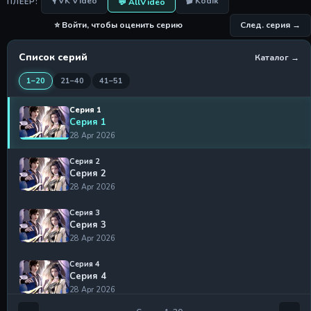
🎙 VK Video
🎬 Kodik
💬 AllVideo
ПЛЕЕР:
⭐ Войти, чтобы оценить серию
След. серия →
Список серий
Каталог →
1–20
21–40
41–51
Серия 1
Серия 1
28 Apr 2026
Серия 2
Серия 2
28 Apr 2026
Серия 3
Серия 3
28 Apr 2026
Серия 4
Серия 4
28 Apr 2026