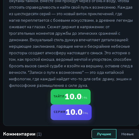
окутаны тайной. Вместе они пройдут через огонь и воду, чтобы
Серия 17
отстоять справедливость и найти свой путь к вознесению. Каждая
28 Apr 2026
из шестидесяти серий — это новый виток приключений, где
магия переплетается с боевыми искусствами, а древние легенды
Серия 18
оживают на глазах. Сюжет держит в напряжении: от
Серия 18
трогательных моментов дружбы до эпических сражений с
28 Apr 2026
демонами. Визуальный стиль дунхуа впечатляет детализацией:
Серия 19
мерцающие заклинания, парящие мечи и бескрайние небесные
Серия 19
просторы создают атмосферу настоящего сянься. Это история о
28 Apr 2026
том, как простой юноша, ведомый мечтой и упорством, способен
бросить вызов самой судьбе и взойти на вершину, оставив след в
Серия 20
вечности. "Записи о пути к вознесению" — это ода китайской
Серия 20
мифологии, где каждый найдет что-то для себя: драму, экшен и
28 Apr 2026
философские размышления о силе духа.
10.0
ТАЙТЛ
1 оц.
10.0
СЕРИЯ
3 оц.
Комментарии
(1)
Лучшие
Новые