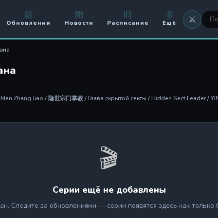
新
聞
時
多
⚔️
Обновления
Новости
Расписание
Ещё
⚔️ Оружие
лана
🖼 Аватары
ана
🏟️ Арена
g Men Zhang Jiao / 隐世宗门掌教 / Глава скрытой секты / Hidden Sect Leader / Y
⚔️ Кланы
🥊 PvP
🎬
Серии ещё не добавлены
ан. Следите за обновлениями — серии появятся здесь как только 