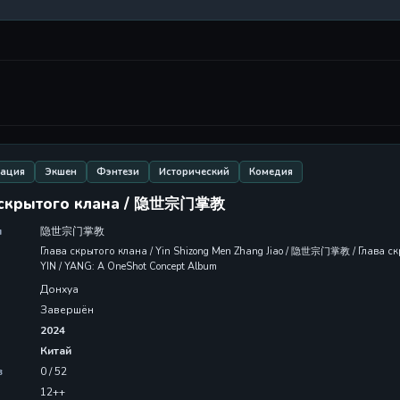
вация
Экшен
Фэнтези
Исторический
Комедия
 скрытого клана / 隐世宗门掌教
л
隐世宗门掌教
Глава скрытого клана / Yin Shizong Men Zhang Jiao / 隐世宗门掌教 / Глава скры
YIN / YANG: A OneShot Concept Album
Донхуа
Завершён
2024
Китай
в
0 / 52
12++