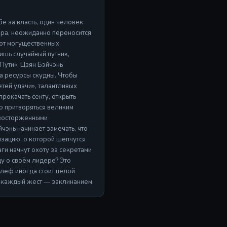
бе за власть, один человек
ира, неожиданно переносится
ают могущественных
ишь случайный путник,
Пути», Цзян Бэйчэнь
 а ресурсы скудны. Чтобы
етей удачи», талантливых
рокачать секту, открыть
но притворяться великим
 восторженными
чэнь начинает замечать, что
изацию, о которой шепчутся
ги начнут охоту за секретами
ду о своём лидере? Это
 блеф иногда стоит целой
а каждый жест — заклинанием.