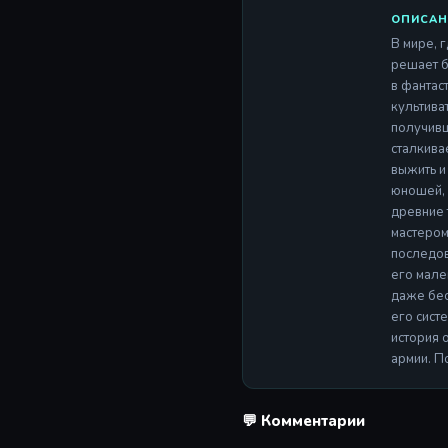
ОПИСАН
В мире, 
решает б
в фантас
культива
получивш
сталкива
выжить и
юношей, 
древние 
мастером
последов
его мале
даже бес
его сист
история 
армии. П
💬 Комментарии