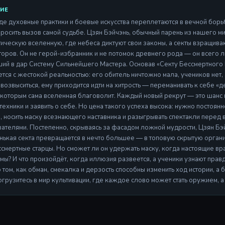
ИЕ
где духовные практики и боевые искусства переплетаются в вечной борь
росить вызов самой судьбе. Цзян Бэйчэнь, обычный парень из нашего м
тическую вселенную, где небеса диктуют свои законы, а секты взращив
торов. Он не герой-избранник и не потомок древнего рода — он всего л
ий в дар Систему Сильнейшего Мастера. Основав «Секту Бессмертного 
ется с жестокой реальностью: его обитель ничтожно мала, учеников нет,
 возвыситься, ему приходится идти на хитрость — переманивать к себе «д
которым сама вселенная благоволит. Каждый новый рекрут — это шанс п
техники и заявить о себе. Но цена такого успеха высока: нужно постоян
, носить маску всезнающего наставника и разыгрывать спектакли перед
ателями. Постепенно, скрываясь за фасадом ложной мудрости, Цзян Бэй
нькая секта превращается в нечто большее — в топовую скрытую орган
смертные старцы. Но сможет ли он удержать маску, когда настоящие вра
емы? И что произойдёт, когда иллюзия развеется, а ученики узнают прав
о том, как обман, смекалка и дерзость способны изменить ход истории, а
огрузитесь в мир культивации, где каждое слово может стать оружием, 