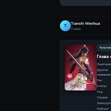
Tianshi Wenhua
T
Студия
Культи
Глава
Оригина
Другие
названия
Тип
Статус
Год
Страна
Эпизодо
Рейтинг